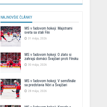
NAJNOVŠIE ČLÁNKY
MS v ľadovom hokeji: Majstrami
sveta sa stali Fíni
31 mája, 2026
MS v ľadovom hokeji: O zlato si
zahrajú domáci Švajčiari proti Fínsku
30 mája, 2026
MS v ľadovom hokeji: V semifinále
sa predstavia Nóri a Švajčiari
28 mája, 2026