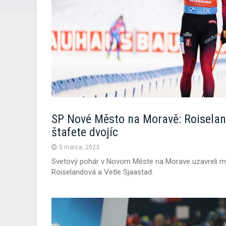
SP Nové Město na Moravě: Roiseland
štafete dvojíc
5 marca, 2023
Svetový pohár v Novom Měste na Morave uzavreli mix 
Roiselandová a Vetle Sjaastad.