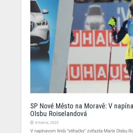
SP Nové Město na Moravě: V napínav
Olsbu Roiselandová
4 marca, 2023
V napínavom finiši “stíhačky” zvíťazila Marte Olsbu 