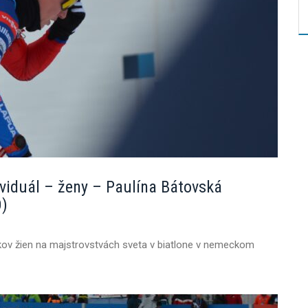
iduál – ženy – Paulína Bátovská
O)
kov žien na majstrovstvách sveta v biatlone v nemeckom