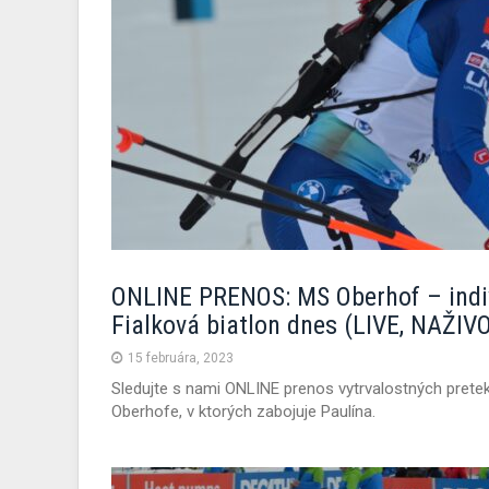
ONLINE PRENOS: MS Oberhof – indiv
Fialková biatlon dnes (LIVE, NAŽIV
15 februára, 2023
Sledujte s nami ONLINE prenos vytrvalostných prete
Oberhofe, v ktorých zabojuje Paulína.