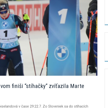
om finiši “stíhačky” zvíťazila Marte
Roiselandová v čase 29:22.7. Zo Sloveniek sa do stíhacích