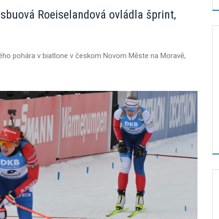
sbuová Roeiselandová ovládla šprint,
vého pohára v biatlone v českom Novom Měste na Moravě,