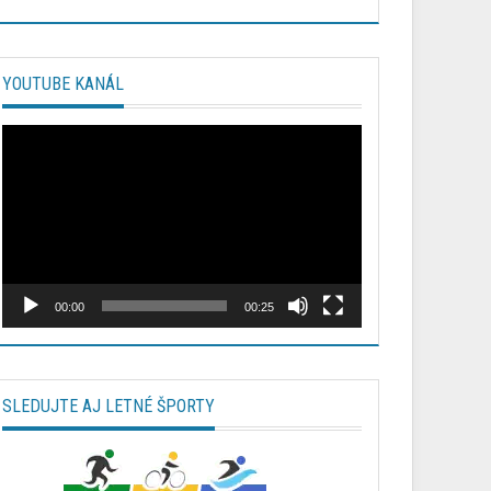
YOUTUBE KANÁL
Video
prehrávač
00:00
00:25
SLEDUJTE AJ LETNÉ ŠPORTY