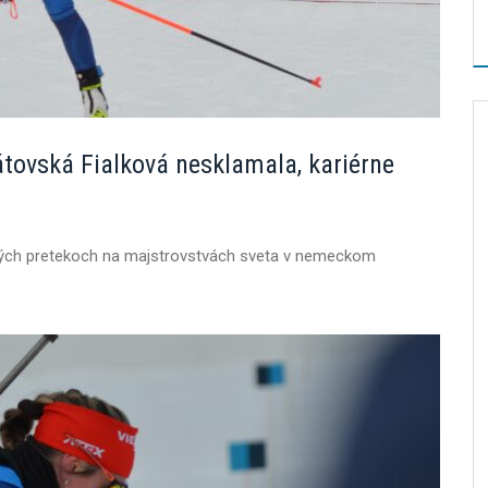
átovská Fialková nesklamala, kariérne
tných pretekoch na majstrovstvách sveta v nemeckom