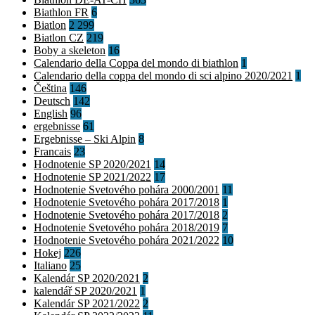
Biathlon FR
6
Biatlon
2 299
Biatlon CZ
219
Boby a skeleton
16
Calendario della Coppa del mondo di biathlon
1
Calendario della coppa del mondo di sci alpino 2020/2021
1
Čeština
146
Deutsch
142
English
96
ergebnisse
61
Ergebnisse – Ski Alpin
8
Francais
23
Hodnotenie SP 2020/2021
14
Hodnotenie SP 2021/2022
17
Hodnotenie Svetového pohára 2000/2001
11
Hodnotenie Svetového pohára 2017/2018
1
Hodnotenie Svetového pohára 2017/2018
2
Hodnotenie Svetového pohára 2018/2019
7
Hodnotenie Svetového pohára 2021/2022
10
Hokej
226
Italiano
25
Kalendár SP 2020/2021
2
kalendář SP 2020/2021
1
Kalendár SP 2021/2022
2