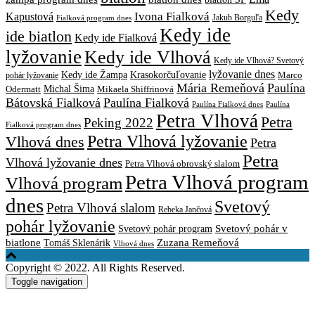
Kedy
Ivona Fialková
Kapustová
Jakub Borguľa
Fialková program dnes
Kedy ide
ide biatlon
Kedy ide Fialková
lyžovanie
Kedy ide Vlhová
Kedy ide Vlhová? Svetový
lyžovanie dnes
Kedy ide Žampa
Krasokorčuľovanie
Marco
pohár lyžovanie
Mária Remeňová
Paulína
Michal Šima
Mikaela Shiffrinová
Odermatt
Bátovská Fialková
Paulína Fialková
Paulína
Paulína Fialková dnes
Petra Vlhová
Petra
Peking 2022
Fialková program dnes
Petra Vlhová lyžovanie
Vlhová dnes
Petra
Petra
Vlhová lyžovanie dnes
Petra Vlhová obrovský slalom
Petra Vlhová program
Vlhová program
dnes
Svetový
Petra Vlhová slalom
Rebeka Jančová
pohár lyžovanie
Svetový pohár v
Svetový pohár program
biatlone
Tomáš Sklenárik
Zuzana Remeňová
Vlhová dnes
Copyright © 2022. All Rights Reserved.
Toggle navigation