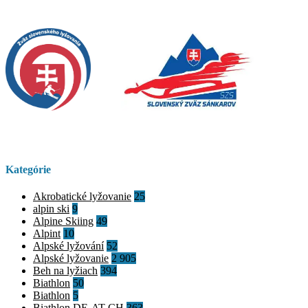
Kategórie
Akrobatické lyžovanie
25
alpin ski
9
Alpine Skiing
49
Alpint
10
Alpské lyžování
52
Alpské lyžovanie
2 905
Beh na lyžiach
394
Biathlon
50
Biathlon
5
Biathlon DE-AT-CH
363