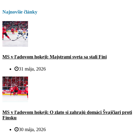
Najnovšie články
MS v ľadovom hokeji: Majstrami sveta sa stali Fíni
31 mája, 2026
MS v ľadovom hokeji: O zlato si zahrajú domáci Švajčiari proti
Fínsku
30 mája, 2026