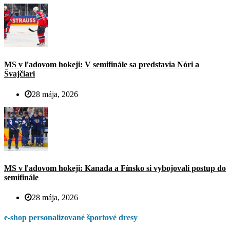
MS v ľadovom hokeji: V semifinále sa predstavia Nóri a
Švajčiari
28 mája, 2026
MS v ľadovom hokeji: Kanada a Fínsko si vybojovali postup do
semifinále
28 mája, 2026
e-shop personalizované športové dresy