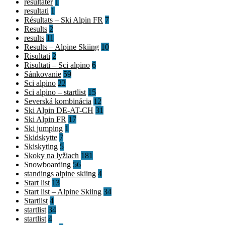
resultater
1
resultati
1
Résultats – Ski Alpin FR
7
Results
2
results
11
Results – Alpine Skiing
10
Risultati
2
Risultati – Sci alpino
6
Sánkovanie
59
Sci alpino
22
Sci alpino – startlist
15
Severská kombinácia
12
Ski Alpin DE-AT-CH
31
Ski Alpin FR
17
Ski jumping
1
Skidskytte
7
Skiskyting
5
Skoky na lyžiach
181
Snowboarding
56
standings alpine skiing
4
Start list
13
Start list – Alpine Skiing
34
Startlist
4
startlist
34
startlist
4