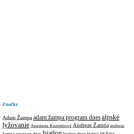
Značky
alpské
adam žampa program dnes
Adam Žampa
lyžovanie
Andreas Žampa
Anastasia Kuzminová
andreas
biatlon
biatlon dnes
Ema
žampa program dnes
biatlon SP