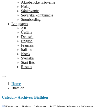
Akrobatické lyžovanie
Hokej
Sánkovanie
Severská kombinácia
Snoubording
Languages
All
Čeština
Deutsch
English
Francais
Italiano
Norsk
Svenska
Start lists
Results
Home
Biathlon
Category Archives:
Biathlon