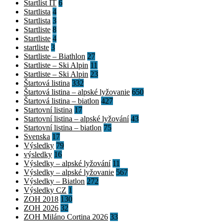
Startlist IT
6
Startlista
4
Startlista
3
Startliste
8
Startliste
4
startliste
3
Startliste – Biathlon
27
Startliste – Ski Alpin
11
Startliste – Ski Alpin
23
Štartová listina
332
Štartová listina – alpské lyžovanie
650
Štartová listina – biatlon
427
Startovní listina
17
Startovní listina – alpské lyžování
43
Startovní listina – biatlon
75
Svenska
17
Výsledky
79
výsledky
16
Výsledky – alpské lyžování
11
Výsledky – alpské lyžovanie
567
Výsledky – Biatlon
272
Výsledky CZ
1
ZOH 2018
130
ZOH 2026
32
ZOH Miláno Cortina 2026
33