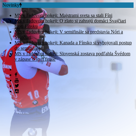
Novinky
MS v ľadovom hokeji: Majstrami sveta sa stali Fíni
MS v ľadovom hokeji: O zlato si zahrajú domáci Švajčiari
proti Fínsku
MS v ľadovom hokeji: V semifinále sa predstavia Nóri a
Švajčiari
MS v ľadovom hokeji: Kanada a Fínsko si vybojovali postup
do semifinále
MS v ľadovom hokeji: Slovenská zostava podľahla Švédom
v zápase o štvrťfinále