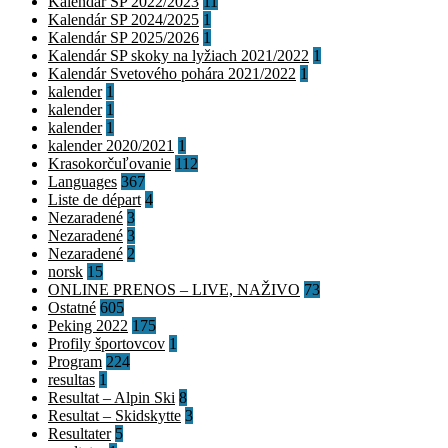
Kalendár SP 2022/2023
11
Kalendár SP 2024/2025
1
Kalendár SP 2025/2026
1
Kalendár SP skoky na lyžiach 2021/2022
1
Kalendár Svetového pohára 2021/2022
1
kalender
1
kalender
1
kalender
1
kalender 2020/2021
1
Krasokorčuľovanie
112
Languages
367
Liste de départ
4
Nezaradené
3
Nezaradené
3
Nezaradené
2
norsk
15
ONLINE PRENOS – LIVE, NAŽIVO
73
Ostatné
605
Peking 2022
175
Profily športovcov
1
Program
224
resultas
1
Resultat – Alpin Ski
8
Resultat – Skidskytte
3
Resultater
5