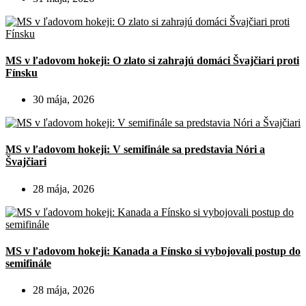
MS v ľadovom hokeji: O zlato si zahrajú domáci Švajčiari proti
Fínsku
30 mája, 2026
MS v ľadovom hokeji: V semifinále sa predstavia Nóri a
Švajčiari
28 mája, 2026
MS v ľadovom hokeji: Kanada a Fínsko si vybojovali postup do
semifinále
28 mája, 2026