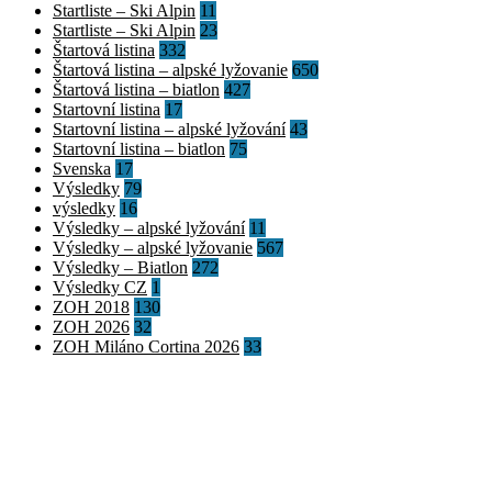
Startliste – Ski Alpin
11
Startliste – Ski Alpin
23
Štartová listina
332
Štartová listina – alpské lyžovanie
650
Štartová listina – biatlon
427
Startovní listina
17
Startovní listina – alpské lyžování
43
Startovní listina – biatlon
75
Svenska
17
Výsledky
79
výsledky
16
Výsledky – alpské lyžování
11
Výsledky – alpské lyžovanie
567
Výsledky – Biatlon
272
Výsledky CZ
1
ZOH 2018
130
ZOH 2026
32
ZOH Miláno Cortina 2026
33