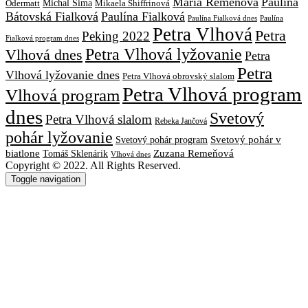
Mária Remeňová
Paulína
Michal Šima
Mikaela Shiffrinová
Odermatt
Bátovská Fialková
Paulína Fialková
Paulína
Paulína Fialková dnes
Petra Vlhová
Petra
Peking 2022
Fialková program dnes
Petra Vlhová lyžovanie
Vlhová dnes
Petra
Petra
Vlhová lyžovanie dnes
Petra Vlhová obrovský slalom
Petra Vlhová program
Vlhová program
dnes
Svetový
Petra Vlhová slalom
Rebeka Jančová
pohár lyžovanie
Svetový pohár v
Svetový pohár program
biatlone
Tomáš Sklenárik
Zuzana Remeňová
Vlhová dnes
Copyright © 2022. All Rights Reserved.
Toggle navigation