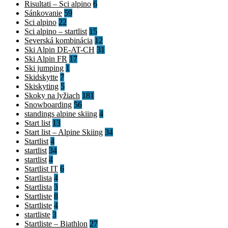
Risultati – Sci alpino
6
Sánkovanie
59
Sci alpino
22
Sci alpino – startlist
15
Severská kombinácia
12
Ski Alpin DE-AT-CH
31
Ski Alpin FR
17
Ski jumping
1
Skidskytte
7
Skiskyting
5
Skoky na lyžiach
181
Snowboarding
56
standings alpine skiing
4
Start list
13
Start list – Alpine Skiing
34
Startlist
4
startlist
34
startlist
4
Startlist IT
6
Startlista
4
Startlista
3
Startliste
8
Startliste
4
startliste
3
Startliste – Biathlon
27