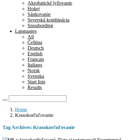
Akrobatické lyžovanie
Hokej
Sánkovanie
Severská kombinácia
Snoubording
Languages
All
Čeština
Deutsch
English
Francais
Italiano
Norsk
Svenska
Start lists
Results
Home
Krasokorčuľovanie
Tag Archives:
Krasokorčuľovanie