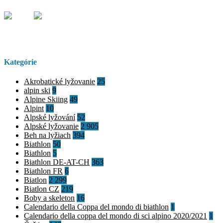
Kategórie
Akrobatické lyžovanie
25
alpin ski
9
Alpine Skiing
49
Alpint
10
Alpské lyžování
52
Alpské lyžovanie
2 905
Beh na lyžiach
394
Biathlon
50
Biathlon
5
Biathlon DE-AT-CH
363
Biathlon FR
6
Biatlon
2 299
Biatlon CZ
219
Boby a skeleton
16
Calendario della Coppa del mondo di biathlon
1
Calendario della coppa del mondo di sci alpino 2020/2021
1