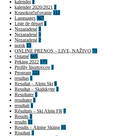
kalender
1
kalender 2020/2021
1
Krasokorčuľovanie
112
Languages
367
Liste de départ
4
Nezaradené
3
Nezaradené
3
Nezaradené
2
norsk
15
ONLINE PRENOS – LIVE, NAŽIVO
73
Ostatné
605
Peking 2022
175
Profily športovcov
1
Program
224
resultas
1
Resultat – Alpin Ski
8
Resultat – Skidskytte
3
Resultater
5
resultater
1
resultati
1
Résultats – Ski Alpin FR
7
Results
2
results
11
Results – Alpine Skiing
10
Risultati
2