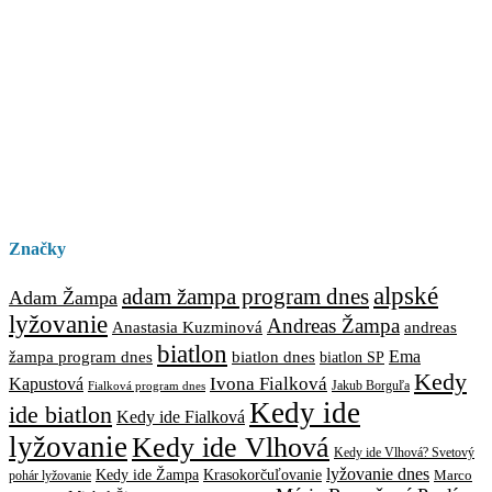
Značky
alpské
adam žampa program dnes
Adam Žampa
lyžovanie
Andreas Žampa
Anastasia Kuzminová
andreas
biatlon
biatlon dnes
Ema
žampa program dnes
biatlon SP
Kedy
Ivona Fialková
Kapustová
Jakub Borguľa
Fialková program dnes
Kedy ide
ide biatlon
Kedy ide Fialková
lyžovanie
Kedy ide Vlhová
Kedy ide Vlhová? Svetový
lyžovanie dnes
Kedy ide Žampa
Krasokorčuľovanie
Marco
pohár lyžovanie