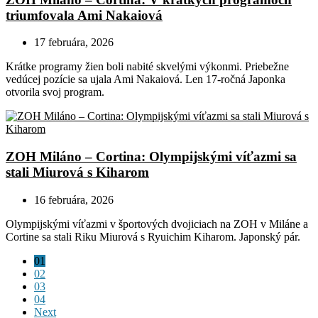
triumfovala Ami Nakaiová
17 februára, 2026
Krátke programy žien boli nabité skvelými výkonmi. Priebežne
vedúcej pozície sa ujala Ami Nakaiová. Len 17-ročná Japonka
otvorila svoj program.
ZOH Miláno – Cortina: Olympijskými víťazmi sa
stali Miurová s Kiharom
16 februára, 2026
Olympijskými víťazmi v športových dvojiciach na ZOH v Miláne a
Cortine sa stali Riku Miurová s Ryuichim Kiharom. Japonský pár.
01
02
03
04
Next