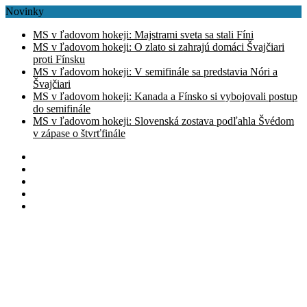
Novinky
MS v ľadovom hokeji: Majstrami sveta sa stali Fíni
MS v ľadovom hokeji: O zlato si zahrajú domáci Švajčiari
proti Fínsku
MS v ľadovom hokeji: V semifinále sa predstavia Nóri a
Švajčiari
MS v ľadovom hokeji: Kanada a Fínsko si vybojovali postup
do semifinále
MS v ľadovom hokeji: Slovenská zostava podľahla Švédom
v zápase o štvrťfinále