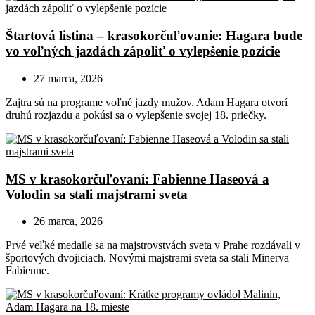
Štartová listina – krasokorčuľovanie: Hagara bude
vo voľných jazdách zápoliť o vylepšenie pozície
27 marca, 2026
Zajtra sú na programe voľné jazdy mužov. Adam Hagara otvorí
druhú rozjazdu a pokúsi sa o vylepšenie svojej 18. priečky.
MS v krasokorčuľovaní: Fabienne Haseová a
Volodin sa stali majstrami sveta
26 marca, 2026
Prvé veľké medaile sa na majstrovstvách sveta v Prahe rozdávali v
športových dvojiciach. Novými majstrami sveta sa stali Minerva
Fabienne.