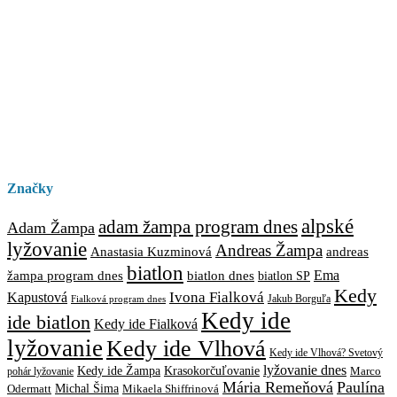
Značky
alpské
adam žampa program dnes
Adam Žampa
lyžovanie
Andreas Žampa
Anastasia Kuzminová
andreas
biatlon
biatlon dnes
Ema
žampa program dnes
biatlon SP
Kedy
Ivona Fialková
Kapustová
Jakub Borguľa
Fialková program dnes
Kedy ide
ide biatlon
Kedy ide Fialková
lyžovanie
Kedy ide Vlhová
Kedy ide Vlhová? Svetový
lyžovanie dnes
Kedy ide Žampa
Krasokorčuľovanie
Marco
pohár lyžovanie
Mária Remeňová
Paulína
Michal Šima
Mikaela Shiffrinová
Odermatt