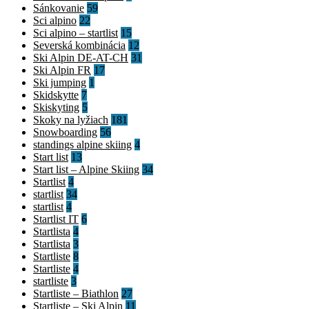
Sánkovanie
59
Sci alpino
22
Sci alpino – startlist
15
Severská kombinácia
12
Ski Alpin DE-AT-CH
31
Ski Alpin FR
17
Ski jumping
1
Skidskytte
7
Skiskyting
5
Skoky na lyžiach
181
Snowboarding
56
standings alpine skiing
4
Start list
13
Start list – Alpine Skiing
34
Startlist
4
startlist
34
startlist
4
Startlist IT
6
Startlista
4
Startlista
3
Startliste
8
Startliste
4
startliste
3
Startliste – Biathlon
27
Startliste – Ski Alpin
11