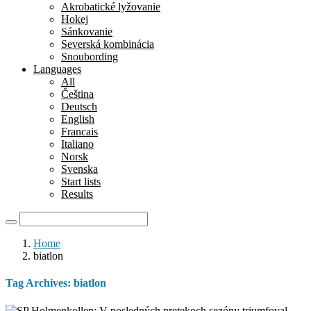
Akrobatické lyžovanie
Hokej
Sánkovanie
Severská kombinácia
Snoubording
Languages
All
Čeština
Deutsch
English
Francais
Italiano
Norsk
Svenska
Start lists
Results
Home
biatlon
Tag Archives:
biatlon