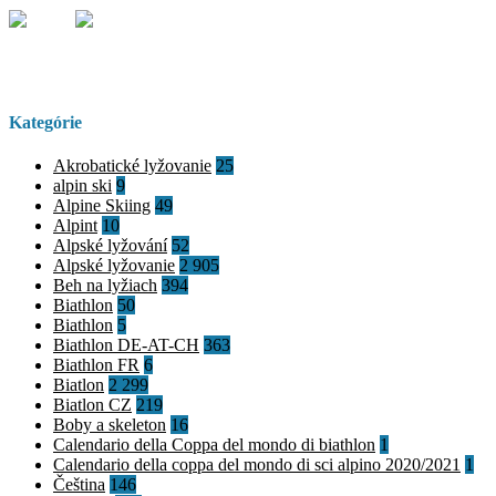
Kategórie
Akrobatické lyžovanie
25
alpin ski
9
Alpine Skiing
49
Alpint
10
Alpské lyžování
52
Alpské lyžovanie
2 905
Beh na lyžiach
394
Biathlon
50
Biathlon
5
Biathlon DE-AT-CH
363
Biathlon FR
6
Biatlon
2 299
Biatlon CZ
219
Boby a skeleton
16
Calendario della Coppa del mondo di biathlon
1
Calendario della coppa del mondo di sci alpino 2020/2021
1
Čeština
146