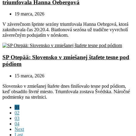
triumfovala Hanna Oebergová
19 marca, 2026
V záverečnom šprinte sezóny triumfovala Hanna Oebrgová, ktorá
zaknihovala čas 20:20.4. Biatlonová sezóna už tradične vyvrcholí
záverečným podujatím v nórskom.
SP Otepää: Slovensko v zmiešanej štafete tesne pod
pódiom
15 marca, 2026
Slovensko v zmiešanej štafete dnes finišovalo tesne pod pódiom,
keď obsadilo štvrté miesto. Triumfovala zostava Švédska. Náročné
podmienky na strelnici.
01
02
03
04
Next
Last