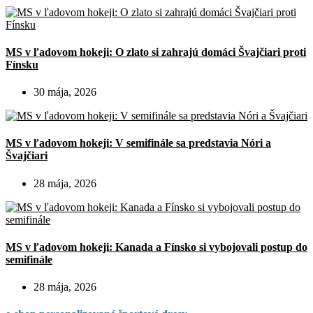
MS v ľadovom hokeji: O zlato si zahrajú domáci Švajčiari proti
Fínsku
30 mája, 2026
MS v ľadovom hokeji: V semifinále sa predstavia Nóri a
Švajčiari
28 mája, 2026
MS v ľadovom hokeji: Kanada a Fínsko si vybojovali postup do
semifinále
28 mája, 2026