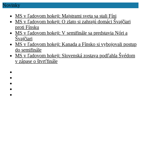
Novinky
MS v ľadovom hokeji: Majstrami sveta sa stali Fíni
MS v ľadovom hokeji: O zlato si zahrajú domáci Švajčiari
proti Fínsku
MS v ľadovom hokeji: V semifinále sa predstavia Nóri a
Švajčiari
MS v ľadovom hokeji: Kanada a Fínsko si vybojovali postup
do semifinále
MS v ľadovom hokeji: Slovenská zostava podľahla Švédom
v zápase o štvrťfinále