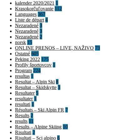
kalender 2020/2021
1
Krasokorčuľovanie
112
Languages
367
Liste de départ
4
Nezaradené
3
Nezaradené
3
Nezaradené
2
norsk
15
ONLINE PRENOS – LIVE, NAŽIVO
73
Ostatné
605
Peking 2022
175
Profily športovcov
1
Program
224
resultas
1
Resultat – Alpin Ski
8
Resultat – Skidskytte
3
Resultater
5
resultater
1
resultati
1
Résultats – Ski Alpin FR
7
Results
2
results
11
Results – Alpine Skiing
10
Risultati
2
Risultati – Sci alpino
6