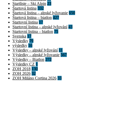
Startliste – Ski Alpin
23
Štartová listina
332
Štartová listina – alpské lyžovanie
650
Štartová listina – biatlon
427
Startovní listina
17
Startovní listina – alpské lyžování
43
Startovní listina – biatlon
75
Svenska
17
Výsledky
79
výsledky
16
Výsledky – alpské lyžování
11
Výsledky – alpské lyžovanie
567
Výsledky – Biatlon
272
Výsledky CZ
1
ZOH 2018
130
ZOH 2026
32
ZOH Miláno Cortina 2026
33