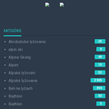
KATEGÓRIE
Akrobatické lyžovanie
25
alpin ski
9
Alpine Skiing
49
Alpint
10
Alpské lyžování
52
Alpské lyžovanie
2 905
Beh na lyžiach
394
Biathlon
50
Biathlon
5