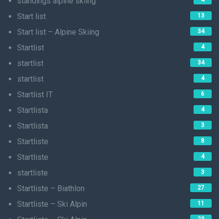
standings alpine skiing
4
Start list
13
Start list – Alpine Skiing
34
Startlist
4
startlist
34
startlist
4
Startlist IT
6
Startlista
4
Startlista
3
Startliste
8
Startliste
4
startliste
3
Startliste – Biathlon
27
Startliste – Ski Alpin
11