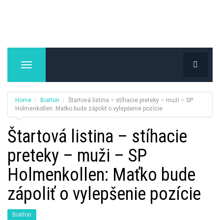
T
o
g
g
Home
Biatlon
Štartová listina – stíhacie preteky – muži – SP
l
Holmenkollen: Maťko bude zápoliť o vylepšenie pozície
e
Štartová listina – stíhacie
n
a
preteky – muži – SP
v
i
Holmenkollen: Maťko bude
g
a
zápoliť o vylepšenie pozície
t
i
Biatlon
o