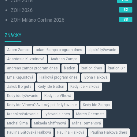
ZOH 2018
130
ZOH 2026
32
ZOH Miláno Cortina 2026
33
ZNAČKY
Adam Žampa
adam žampa program dnes
alpské lyžovanie
Anastasia Kuzminová
Andreas Žampa
andreas žampa program dnes
biatlon
biatlon dnes
biatlon SP
Ema Kapustová
Fialková program dnes
Ivona Fialková
Jakub Borguľa
Kedy ide biatlon
Kedy ide Fialková
Kedy ide lyžovanie
Kedy ide Vlhová
Kedy ide Vlhová? Svetový pohár lyžovanie
Kedy ide Žampa
Krasokorčuľovanie
lyžovanie dnes
Marco Odermatt
Michal Šima
Mikaela Shiffrinová
Mária Remeňová
Paulína Bátovská Fialková
Paulína Fialková
Paulína Fialková dnes