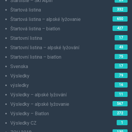
Startliste – Ski Alpin
23
Štartová listina
332
Štartová listina – alpské lyžovanie
650
Štartová listina – biatlon
427
Startovní listina
17
Startovní listina – alpské lyžování
43
Startovní listina – biatlon
75
Svenska
17
Výsledky
79
výsledky
16
Výsledky – alpské lyžování
11
Výsledky – alpské lyžovanie
567
Výsledky – Biatlon
272
Výsledky CZ
1