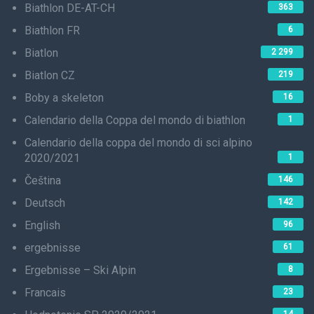
Biathlon DE-AT-CH
363
Biathlon FR
6
Biatlon
2 299
Biatlon CZ
219
Boby a skeleton
16
Calendario della Coppa del mondo di biathlon
1
Calendario della coppa del mondo di sci alpino
2020/2021
1
Čeština
146
Deutsch
142
English
96
ergebnisse
61
Ergebnisse – Ski Alpin
8
Francais
23