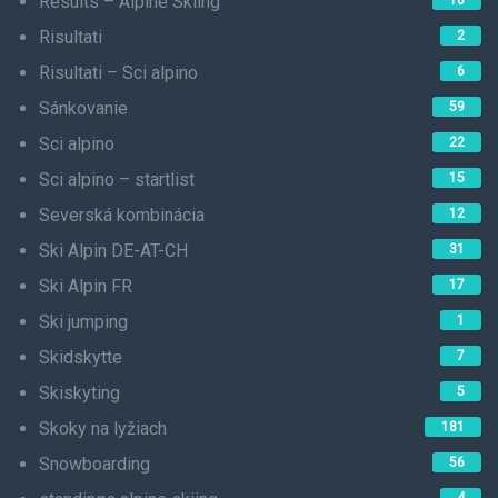
Results – Alpine Skiing
10
Risultati
2
Risultati – Sci alpino
6
Sánkovanie
59
Sci alpino
22
Sci alpino – startlist
15
Severská kombinácia
12
Ski Alpin DE-AT-CH
31
Ski Alpin FR
17
Ski jumping
1
Skidskytte
7
Skiskyting
5
Skoky na lyžiach
181
Snowboarding
56