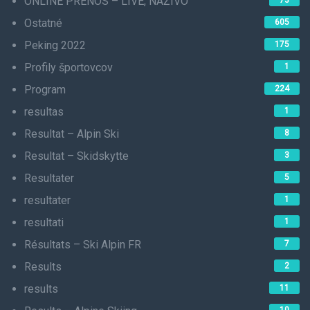
ONLINE PRENOS – LIVE, NAŽIVO
73
Ostatné
605
Peking 2022
175
Profily športovcov
1
Program
224
resultas
1
Resultat – Alpin Ski
8
Resultat – Skidskytte
3
Resultater
5
resultater
1
resultati
1
Résultats – Ski Alpin FR
7
Results
2
results
11