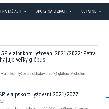
H NA LYŽIACH
SKOKY NA LYŽIACH
OSTATNÉ
 SP v alpskom lyžovaní 2021/2022: Petra
hajuje veľký glóbus
21
 v alpskom lyžovaní obhajovať veľký glóbus. Vrcholom
SP v alpskom lyžovaní 2021/2022
2021
ozrite si, kedy a kde bude súťažiť Petra Vlhová. Program