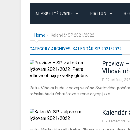
ALPSKÉ LYŽOVANIE
BIATLON
BE
Home
Kalendár SP 2021/2022
CATEGORY ARCHIVES:
KALENDÁR SP 2021/2022
Preview –
Vlhová ob
20 októbra, 20
Petra Vlhová bude v novej sezóne Svetového pohára
ročníka budú februárové zimné olympijské.
Kalendár 
9 septembra, 
Foto: Martin Horváth Petra Vlhová – program dnes. P