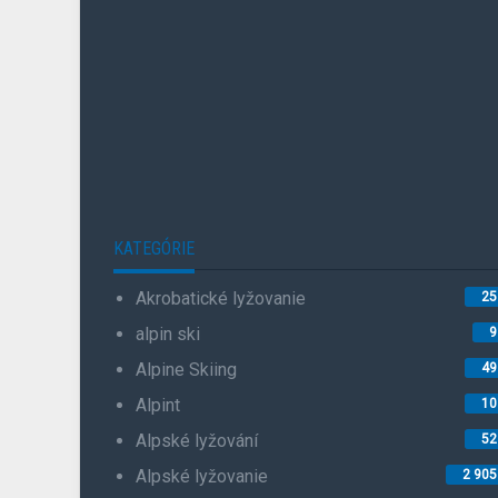
KATEGÓRIE
Akrobatické lyžovanie
25
alpin ski
9
Alpine Skiing
49
Alpint
10
Alpské lyžování
52
Alpské lyžovanie
2 905