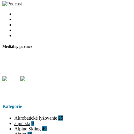
Mediálny partner
Kategórie
Akrobatické lyžovanie
25
alpin ski
9
Alpine Skiing
49