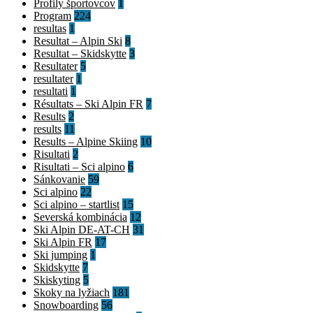
Profily športovcov
1
Program
224
resultas
1
Resultat – Alpin Ski
8
Resultat – Skidskytte
3
Resultater
5
resultater
1
resultati
1
Résultats – Ski Alpin FR
7
Results
2
results
11
Results – Alpine Skiing
10
Risultati
2
Risultati – Sci alpino
6
Sánkovanie
59
Sci alpino
22
Sci alpino – startlist
15
Severská kombinácia
12
Ski Alpin DE-AT-CH
31
Ski Alpin FR
17
Ski jumping
1
Skidskytte
7
Skiskyting
5
Skoky na lyžiach
181
Snowboarding
56