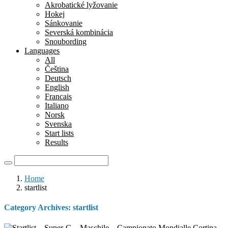
Akrobatické lyžovanie
Hokej
Sánkovanie
Severská kombinácia
Snoubording
Languages
All
Čeština
Deutsch
English
Francais
Italiano
Norsk
Svenska
Start lists
Results
Home
startlist
Category Archives:
startlist