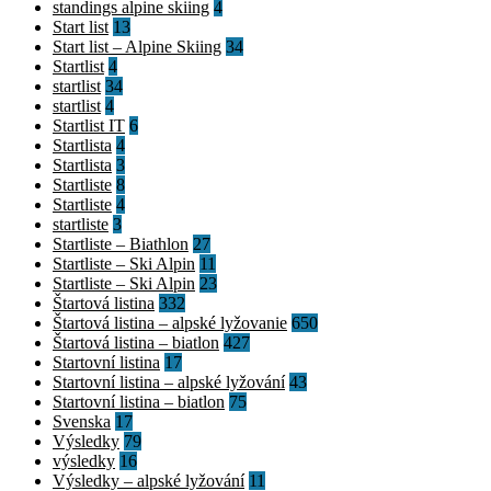
standings alpine skiing
4
Start list
13
Start list – Alpine Skiing
34
Startlist
4
startlist
34
startlist
4
Startlist IT
6
Startlista
4
Startlista
3
Startliste
8
Startliste
4
startliste
3
Startliste – Biathlon
27
Startliste – Ski Alpin
11
Startliste – Ski Alpin
23
Štartová listina
332
Štartová listina – alpské lyžovanie
650
Štartová listina – biatlon
427
Startovní listina
17
Startovní listina – alpské lyžování
43
Startovní listina – biatlon
75
Svenska
17
Výsledky
79
výsledky
16
Výsledky – alpské lyžování
11