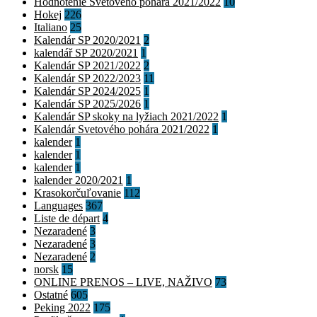
Hodnotenie Svetového pohára 2021/2022
10
Hokej
226
Italiano
25
Kalendár SP 2020/2021
2
kalendář SP 2020/2021
1
Kalendár SP 2021/2022
2
Kalendár SP 2022/2023
11
Kalendár SP 2024/2025
1
Kalendár SP 2025/2026
1
Kalendár SP skoky na lyžiach 2021/2022
1
Kalendár Svetového pohára 2021/2022
1
kalender
1
kalender
1
kalender
1
kalender 2020/2021
1
Krasokorčuľovanie
112
Languages
367
Liste de départ
4
Nezaradené
3
Nezaradené
3
Nezaradené
2
norsk
15
ONLINE PRENOS – LIVE, NAŽIVO
73
Ostatné
605
Peking 2022
175