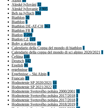
Alpint
10
Alpské lyžování
52
Alpské lyžovanie
2 905
Beh na lyžiach
394
Biathlon
50
Biathlon
5
Biathlon DE-AT-CH
363
Biathlon FR
6
Biatlon
2 299
Biatlon CZ
219
Boby a skeleton
16
Calendario della Coppa del mondo di biathlon
1
Calendario della coppa del mondo di sci alpino 2020/2021
1
Čeština
146
Deutsch
142
English
96
ergebnisse
61
Ergebnisse – Ski Alpin
8
Francais
23
Hodnotenie SP 2020/2021
14
Hodnotenie SP 2021/2022
17
Hodnotenie Svetového pohára 2000/2001
11
Hodnotenie Svetového pohára 2017/2018
1
Hodnotenie Svetového pohára 2017/2018
2
Hodnotenie Svetového pohára 2018/2019
7