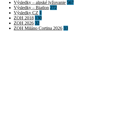
Výsledky – alpské lyžovanie
567
Výsledky – Biatlon
272
Výsledky CZ
1
ZOH 2018
130
ZOH 2026
32
ZOH Miláno Cortina 2026
33