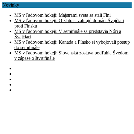
Novinky
MS v ľadovom hokeji: Majstrami sveta sa stali Fíni
MS v ľadovom hokeji: O zlato si zahrajú domáci Švajčiari
proti Fínsku
MS v ľadovom hokeji: V semifinále sa predstavia Nóri a
Švajčiari
MS v ľadovom hokeji: Kanada a Fínsko si vybojovali postup
do semifinále
MS v ľadovom hokeji: Slovenská zostava podľahla Švédom
v zápase o štvrťfinále