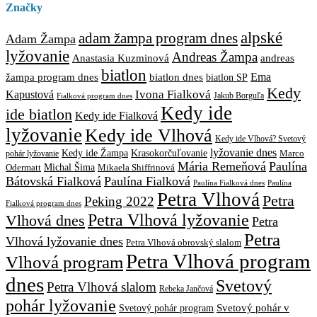
Značky
alpské
adam žampa program dnes
Adam Žampa
lyžovanie
Andreas Žampa
Anastasia Kuzminová
andreas
biatlon
biatlon dnes
Ema
žampa program dnes
biatlon SP
Kedy
Ivona Fialková
Kapustová
Jakub Borguľa
Fialková program dnes
Kedy ide
ide biatlon
Kedy ide Fialková
lyžovanie
Kedy ide Vlhová
Kedy ide Vlhová? Svetový
lyžovanie dnes
Kedy ide Žampa
Krasokorčuľovanie
Marco
pohár lyžovanie
Mária Remeňová
Paulína
Michal Šima
Mikaela Shiffrinová
Odermatt
Bátovská Fialková
Paulína Fialková
Paulína
Paulína Fialková dnes
Petra Vlhová
Petra
Peking 2022
Fialková program dnes
Petra Vlhová lyžovanie
Vlhová dnes
Petra
Petra
Vlhová lyžovanie dnes
Petra Vlhová obrovský slalom
Petra Vlhová program
Vlhová program
dnes
Svetový
Petra Vlhová slalom
Rebeka Jančová
pohár lyžovanie
Svetový pohár v
Svetový pohár program