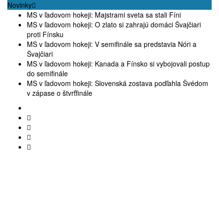
Novinky
MS v ľadovom hokeji: Majstrami sveta sa stali Fíni
MS v ľadovom hokeji: O zlato si zahrajú domáci Švajčiari
proti Fínsku
MS v ľadovom hokeji: V semifinále sa predstavia Nóri a
Švajčiari
MS v ľadovom hokeji: Kanada a Fínsko si vybojovali postup
do semifinále
MS v ľadovom hokeji: Slovenská zostava podľahla Švédom
v zápase o štvrťfinále