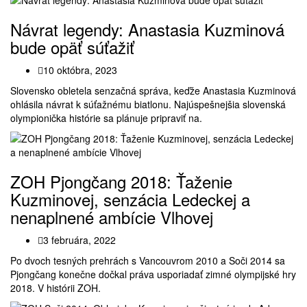
Návrat legendy: Anastasia Kuzminová
bude opäť súťažiť
10 októbra, 2023
Slovensko obletela senzačná správa, keďže Anastasia Kuzminová
ohlásila návrat k súťažnému biatlonu. Najúspešnejšia slovenská
olympionička histórie sa plánuje pripraviť na.
ZOH Pjongčang 2018: Ťaženie
Kuzminovej, senzácia Ledeckej a
nenaplnené ambície Vlhovej
3 februára, 2022
Po dvoch tesných prehrách s Vancouvrom 2010 a Soči 2014 sa
Pjongčang konečne dočkal práva usporiadať zimné olympijské hry
2018. V histórii ZOH.