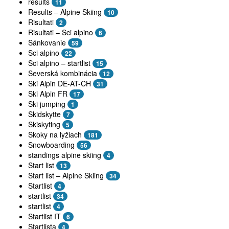
results
11
Results – Alpine Skiing
10
Risultati
2
Risultati – Sci alpino
6
Sánkovanie
59
Sci alpino
22
Sci alpino – startlist
15
Severská kombinácia
12
Ski Alpin DE-AT-CH
31
Ski Alpin FR
17
Ski jumping
1
Skidskytte
7
Skiskyting
5
Skoky na lyžiach
181
Snowboarding
56
standings alpine skiing
4
Start list
13
Start list – Alpine Skiing
34
Startlist
4
startlist
34
startlist
4
Startlist IT
6
Startlista
4