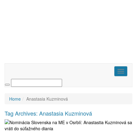
Toggle
navigati
Home
Anastasia Kuzminová
Tag Archives:
Anastasia Kuzminová