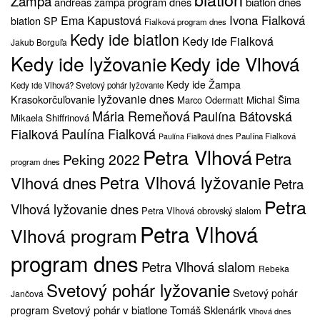
Žampa
biatlon dnes
andreas žampa program dnes
Ivona Fialková
Ema Kapustová
biatlon SP
Fialková program dnes
Kedy ide biatlon
Kedy ide Fialková
Jakub Borguľa
Kedy ide lyžovanie
Kedy ide Vlhová
Kedy ide Žampa
Kedy ide Vlhová? Svetový pohár lyžovanie
lyžovanie dnes
Krasokorčuľovanie
Michal Šima
Marco Odermatt
Mária Remeňová
Paulína Bátovská
Mikaela Shiffrinová
Fialková
Paulína Fialková
Paulína Fialková
Paulína Fialková dnes
Petra Vlhová
Petra
Peking 2022
program dnes
Petra Vlhová lyžovanie
Vlhová dnes
Petra
Petra
Vlhová lyžovanie dnes
Petra Vlhová obrovský slalom
Petra Vlhová
Vlhová program
program dnes
Petra Vlhová slalom
Rebeka
Svetový pohár lyžovanie
Svetový pohár
Jančová
Svetový pohár v biatlone
Tomáš Sklenárik
program
Vlhová dnes