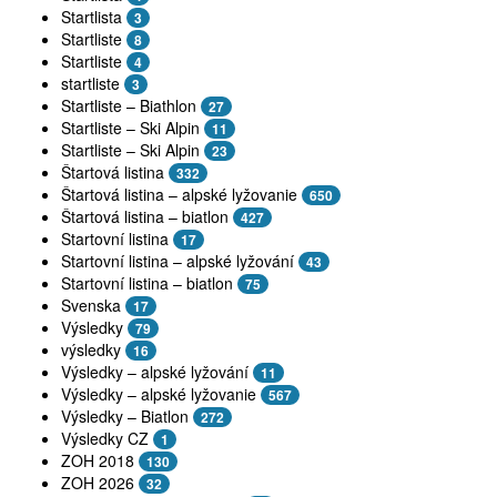
Startlista
3
Startliste
8
Startliste
4
startliste
3
Startliste – Biathlon
27
Startliste – Ski Alpin
11
Startliste – Ski Alpin
23
Štartová listina
332
Štartová listina – alpské lyžovanie
650
Štartová listina – biatlon
427
Startovní listina
17
Startovní listina – alpské lyžování
43
Startovní listina – biatlon
75
Svenska
17
Výsledky
79
výsledky
16
Výsledky – alpské lyžování
11
Výsledky – alpské lyžovanie
567
Výsledky – Biatlon
272
Výsledky CZ
1
ZOH 2018
130
ZOH 2026
32