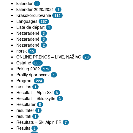
kalender
1
kalender 2020/2021
1
Krasokorčuľovanie
112
Languages
367
Liste de départ
4
Nezaradené
3
Nezaradené
3
Nezaradené
2
norsk
15
ONLINE PRENOS – LIVE, NAŽIVO
73
Ostatné
605
Peking 2022
175
Profily športovcov
1
Program
224
resultas
1
Resultat – Alpin Ski
8
Resultat – Skidskytte
3
Resultater
5
resultater
1
resultati
1
Résultats – Ski Alpin FR
7
Results
2