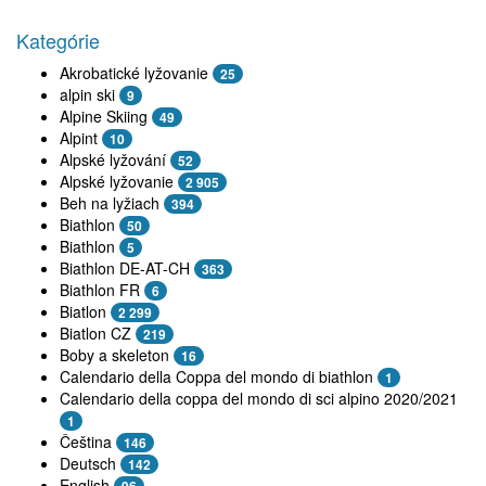
Kategórie
Akrobatické lyžovanie
25
alpin ski
9
Alpine Skiing
49
Alpint
10
Alpské lyžování
52
Alpské lyžovanie
2 905
Beh na lyžiach
394
Biathlon
50
Biathlon
5
Biathlon DE-AT-CH
363
Biathlon FR
6
Biatlon
2 299
Biatlon CZ
219
Boby a skeleton
16
Calendario della Coppa del mondo di biathlon
1
Calendario della coppa del mondo di sci alpino 2020/2021
1
Čeština
146
Deutsch
142
English