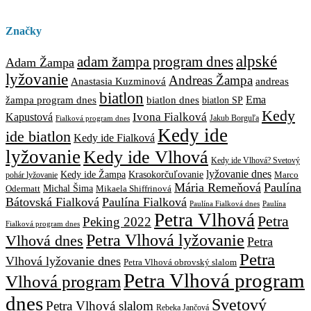
Značky
alpské
adam žampa program dnes
Adam Žampa
lyžovanie
Andreas Žampa
Anastasia Kuzminová
andreas
biatlon
biatlon dnes
Ema
žampa program dnes
biatlon SP
Kedy
Ivona Fialková
Kapustová
Jakub Borguľa
Fialková program dnes
Kedy ide
ide biatlon
Kedy ide Fialková
lyžovanie
Kedy ide Vlhová
Kedy ide Vlhová? Svetový
lyžovanie dnes
Kedy ide Žampa
Krasokorčuľovanie
Marco
pohár lyžovanie
Mária Remeňová
Paulína
Michal Šima
Mikaela Shiffrinová
Odermatt
Bátovská Fialková
Paulína Fialková
Paulína
Paulína Fialková dnes
Petra Vlhová
Petra
Peking 2022
Fialková program dnes
Petra Vlhová lyžovanie
Vlhová dnes
Petra
Petra
Vlhová lyžovanie dnes
Petra Vlhová obrovský slalom
Petra Vlhová program
Vlhová program
dnes
Svetový
Petra Vlhová slalom
Rebeka Jančová