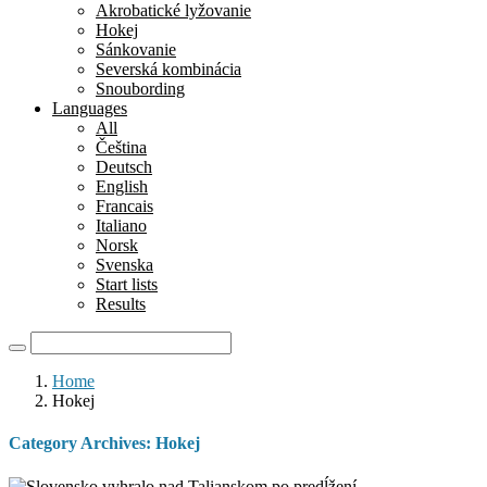
Akrobatické lyžovanie
Hokej
Sánkovanie
Severská kombinácia
Snoubording
Languages
All
Čeština
Deutsch
English
Francais
Italiano
Norsk
Svenska
Start lists
Results
Home
Hokej
Category Archives:
Hokej