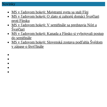
Novinky
MS v ľadovom hokeji: Majstrami sveta sa stali Fíni
MS v ľadovom hokeji: O zlato si zahrajú domáci Švajčiari
proti Fínsku
MS v ľadovom hokeji: V semifinále sa predstavia Nóri a
Švajčiari
MS v ľadovom hokeji: Kanada a Fínsko si vybojovali postup
do semifinále
MS v ľadovom hokeji: Slovenská zostava podľahla Švédom
v zápase o štvrťfinále