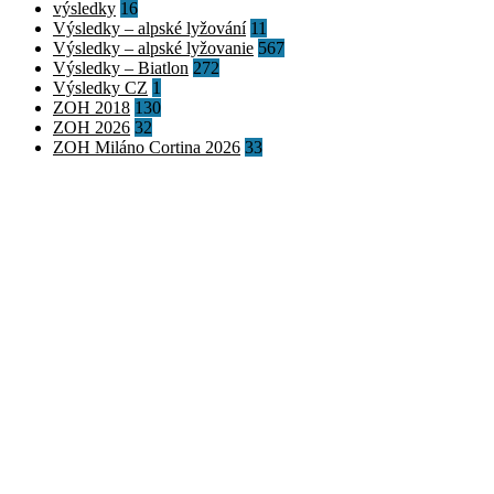
výsledky
16
Výsledky – alpské lyžování
11
Výsledky – alpské lyžovanie
567
Výsledky – Biatlon
272
Výsledky CZ
1
ZOH 2018
130
ZOH 2026
32
ZOH Miláno Cortina 2026
33