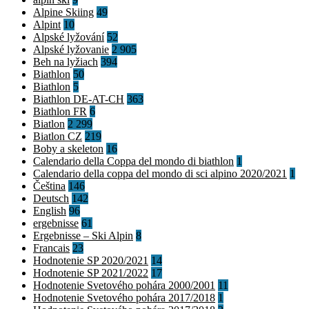
Alpine Skiing
49
Alpint
10
Alpské lyžování
52
Alpské lyžovanie
2 905
Beh na lyžiach
394
Biathlon
50
Biathlon
5
Biathlon DE-AT-CH
363
Biathlon FR
6
Biatlon
2 299
Biatlon CZ
219
Boby a skeleton
16
Calendario della Coppa del mondo di biathlon
1
Calendario della coppa del mondo di sci alpino 2020/2021
1
Čeština
146
Deutsch
142
English
96
ergebnisse
61
Ergebnisse – Ski Alpin
8
Francais
23
Hodnotenie SP 2020/2021
14
Hodnotenie SP 2021/2022
17
Hodnotenie Svetového pohára 2000/2001
11
Hodnotenie Svetového pohára 2017/2018
1