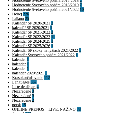
Hodnotenie Svetového pohára 2017/2018
2
Hodnotenie Svetového pohára 2018/2019
7
Hodnotenie Svetového pohára 2021/2022
10
Hokej
226
Italiano
25
Kalendár SP 2020/2021
2
kalendář SP 2020/2021
1
Kalendár SP 2021/2022
2
Kalendár SP 2022/2023
11
Kalendár SP 2024/2025
1
Kalendár SP 2025/2026
1
Kalendár SP skoky na lyžiach 2021/2022
1
Kalendár Svetového pohára 2021/2022
1
kalender
1
kalender
1
kalender
1
kalender 2020/2021
1
Krasokorčuľovanie
112
Languages
367
Liste de départ
4
Nezaradené
3
Nezaradené
3
Nezaradené
2
norsk
15
ONLINE PRENOS – LIVE, NAŽIVO
73