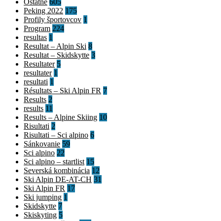
Ostatné
605
Peking 2022
175
Profily športovcov
1
Program
224
resultas
1
Resultat – Alpin Ski
8
Resultat – Skidskytte
3
Resultater
5
resultater
1
resultati
1
Résultats – Ski Alpin FR
7
Results
2
results
11
Results – Alpine Skiing
10
Risultati
2
Risultati – Sci alpino
6
Sánkovanie
59
Sci alpino
22
Sci alpino – startlist
15
Severská kombinácia
12
Ski Alpin DE-AT-CH
31
Ski Alpin FR
17
Ski jumping
1
Skidskytte
7
Skiskyting
5