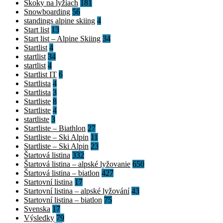
Skoky na lyžiach
181
Snowboarding
56
standings alpine skiing
4
Start list
13
Start list – Alpine Skiing
34
Startlist
4
startlist
34
startlist
4
Startlist IT
6
Startlista
4
Startlista
3
Startliste
8
Startliste
4
startliste
3
Startliste – Biathlon
27
Startliste – Ski Alpin
11
Startliste – Ski Alpin
23
Štartová listina
332
Štartová listina – alpské lyžovanie
650
Štartová listina – biatlon
427
Startovní listina
17
Startovní listina – alpské lyžování
43
Startovní listina – biatlon
75
Svenska
17
Výsledky
79