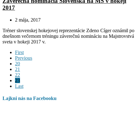
Záverečná nominácia Slovenska na MS v hokeji
2017
2 mája, 2017
Tréner slovenskej hokejovej reprezentácie Zdeno Cíger oznámil po
dnešnom večernom tréningu záverečnú nomináciu na Majstrovstvá
sveta v hokeji 2017 v.
First
Previous
20
21
22
23
Last
Lajkni nás na Facebooku