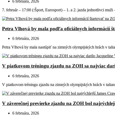
6 februára, 2026
7. február – 17:00 (:Šport, Eurosport) – 1. a 2. jazda jednotlivci muži
Petra Vlhová by mala podľa oficiálnych informácií 
6 februára, 2026
Petra Vlhová by mala nastúpiť na zimných olympijských hrách v tali
V piatkovom tréningu zjazdu na ZOH sa najviac dari
6 februára, 2026
V piatkovom tréningu zjazdu na zimných olympijských hrách v talian
V záverečnej previerke zjazdu na ZOH bol najrýchle
6 februára, 2026