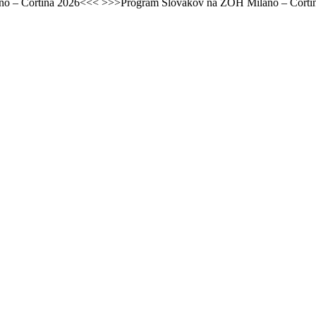
láno – Cortina 2026<<< >>>Program Slovákov na ZOH Miláno – Cort