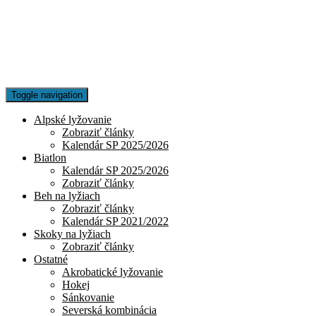
Toggle navigation
Alpské lyžovanie
Zobraziť články
Kalendár SP 2025/2026
Biatlon
Kalendár SP 2025/2026
Zobraziť články
Beh na lyžiach
Zobraziť články
Kalendár SP 2021/2022
Skoky na lyžiach
Zobraziť články
Ostatné
Akrobatické lyžovanie
Hokej
Sánkovanie
Severská kombinácia