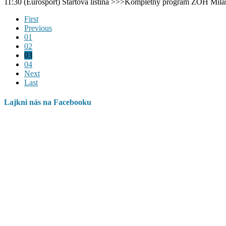
11:30 (Eurosport) Štartová listina >>>Kompletný program ZOH Mi
First
Previous
01
02
03
04
Next
Last
Lajkni nás na Facebooku