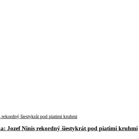
a: Jozef Ninis rekordný šiestykrát pod piatimi kruhmi