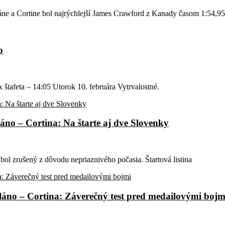
ne a Cortine bol najrýchlejší James Crawford z Kanady časom 1:54,95
o
štafeta – 14:05 Utorok 10. februára Vytrvalostné.
láno – Cortina: Na štarte aj dve Slovenky
bol zrušený z dôvodu nepriaznivého počasia. Štartová listina
iláno – Cortina: Záverečný test pred medailovými bojm