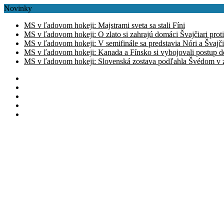
Novinky
MS v ľadovom hokeji: Majstrami sveta sa stali Fíni
MS v ľadovom hokeji: O zlato si zahrajú domáci Švajčiari prot
MS v ľadovom hokeji: V semifinále sa predstavia Nóri a Švajči
MS v ľadovom hokeji: Kanada a Fínsko si vybojovali postup d
MS v ľadovom hokeji: Slovenská zostava podľahla Švédom v zá