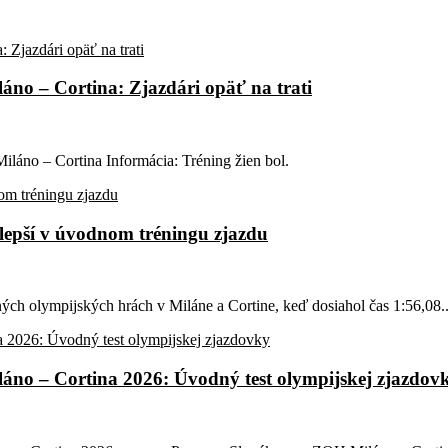
láno – Cortina: Zjazdári opäť na trati
Miláno – Cortina Informácia: Tréning žien bol.
lepší v úvodnom tréningu zjazdu
ých olympijských hrách v Miláne a Cortine, keď dosiahol čas 1:56,08.
iláno – Cortina 2026: Úvodný test olympijskej zjazdov