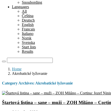
Snoubording
Languages
All
Čeština
Deutsch
English
Francais
Italiano
Norsk
Svenska
Start lists
Results
Home
Akrobatické lyžovanie
Category Archives:
Akrobatické lyžovanie
Štartová listina – sane – muži – ZOH Miláno – Cortin