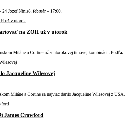
 – 24 Jozef Ninis8. február – 17:00.
štartovať na ZOH už v utorok
anskom Miláne a Cortine už v utorokovej tímovej kombinácii. Podľa.
lo Jacqueline Wilesovej
skom Miláne a Cortine sa najviac darilo Jacqueline Wilesovej z USA.
jší James Crawford