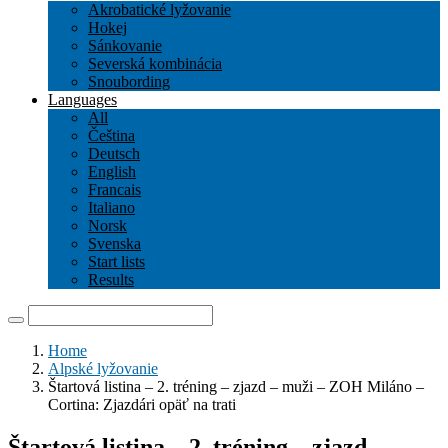
Akrobatické lyžovanie
Hokej
Sánkovanie
Severská kombinácia
Snoubording
Languages
All
Čeština
Deutsch
English
Francais
Italiano
Norsk
Svenska
Start lists
Results
Home
Alpské lyžovanie
Štartová listina – 2. tréning – zjazd – muži – ZOH Miláno –
Cortina: Zjazdári opäť na trati
Štartová listina – 2. tréning – zjazd –