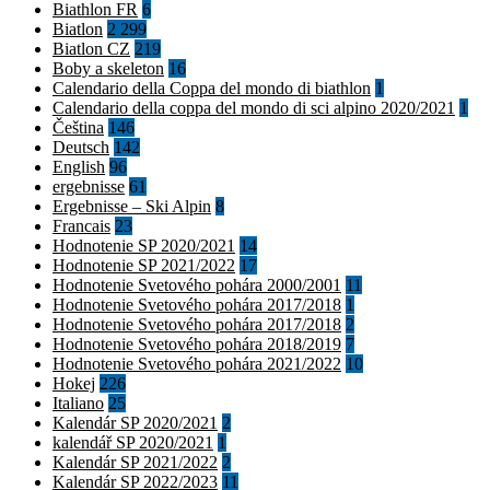
Biathlon FR
6
Biatlon
2 299
Biatlon CZ
219
Boby a skeleton
16
Calendario della Coppa del mondo di biathlon
1
Calendario della coppa del mondo di sci alpino 2020/2021
1
Čeština
146
Deutsch
142
English
96
ergebnisse
61
Ergebnisse – Ski Alpin
8
Francais
23
Hodnotenie SP 2020/2021
14
Hodnotenie SP 2021/2022
17
Hodnotenie Svetového pohára 2000/2001
11
Hodnotenie Svetového pohára 2017/2018
1
Hodnotenie Svetového pohára 2017/2018
2
Hodnotenie Svetového pohára 2018/2019
7
Hodnotenie Svetového pohára 2021/2022
10
Hokej
226
Italiano
25
Kalendár SP 2020/2021
2
kalendář SP 2020/2021
1
Kalendár SP 2021/2022
2
Kalendár SP 2022/2023
11