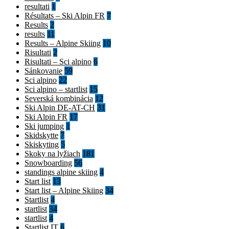
resultati
1
Résultats – Ski Alpin FR
7
Results
2
results
11
Results – Alpine Skiing
10
Risultati
2
Risultati – Sci alpino
6
Sánkovanie
59
Sci alpino
22
Sci alpino – startlist
15
Severská kombinácia
12
Ski Alpin DE-AT-CH
31
Ski Alpin FR
17
Ski jumping
1
Skidskytte
7
Skiskyting
5
Skoky na lyžiach
181
Snowboarding
56
standings alpine skiing
4
Start list
13
Start list – Alpine Skiing
34
Startlist
4
startlist
34
startlist
4
Startlist IT
6