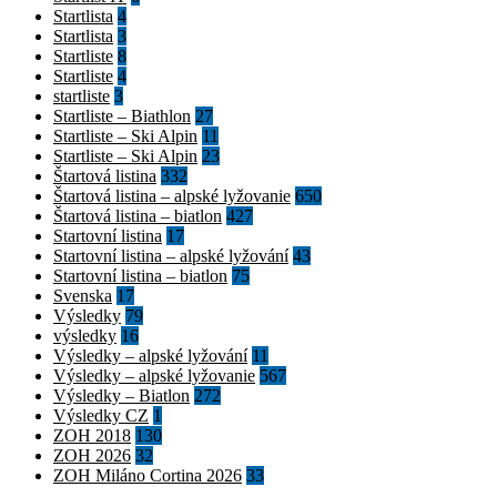
Startlista
4
Startlista
3
Startliste
8
Startliste
4
startliste
3
Startliste – Biathlon
27
Startliste – Ski Alpin
11
Startliste – Ski Alpin
23
Štartová listina
332
Štartová listina – alpské lyžovanie
650
Štartová listina – biatlon
427
Startovní listina
17
Startovní listina – alpské lyžování
43
Startovní listina – biatlon
75
Svenska
17
Výsledky
79
výsledky
16
Výsledky – alpské lyžování
11
Výsledky – alpské lyžovanie
567
Výsledky – Biatlon
272
Výsledky CZ
1
ZOH 2018
130
ZOH 2026
32
ZOH Miláno Cortina 2026
33