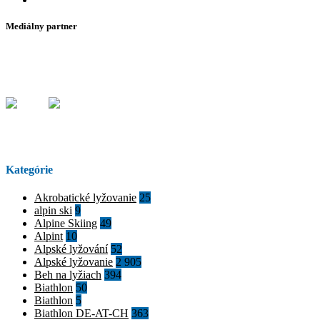
Mediálny partner
Kategórie
Akrobatické lyžovanie
25
alpin ski
9
Alpine Skiing
49
Alpint
10
Alpské lyžování
52
Alpské lyžovanie
2 905
Beh na lyžiach
394
Biathlon
50
Biathlon
5
Biathlon DE-AT-CH
363