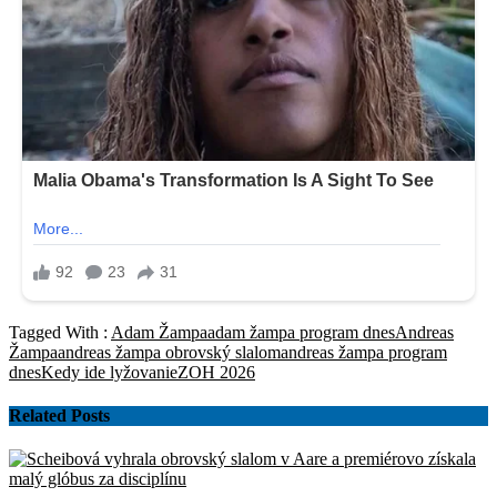
Tagged With :
Adam Žampa
adam žampa program dnes
Andreas
Žampa
andreas žampa obrovský slalom
andreas žampa program
dnes
Kedy ide lyžovanie
ZOH 2026
Related Posts