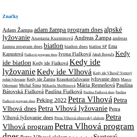
Značky
alpské
adam žampa program dnes
Adam Žampa
lyžovanie
Andreas Žampa
Anastasia Kuzminová
andreas
biatlon
biatlon dnes
Ema
žampa program dnes
biatlon SP
Kedy
Ivona Fialková
Kapustová
Jakub Borguľa
Fialková program dnes
Kedy ide
ide biatlon
Kedy ide Fialková
lyžovanie
Kedy ide Vlhová
Kedy ide Vlhová? Svetový
lyžovanie dnes
Kedy ide Žampa
Krasokorčuľovanie
Marco
pohár lyžovanie
Mária Remeňová
Paulína
Michal Šima
Mikaela Shiffrinová
Odermatt
Bátovská Fialková
Paulína Fialková
Paulína
Paulína Fialková dnes
Petra Vlhová
Petra
Peking 2022
Fialková program dnes
Petra Vlhová lyžovanie
Vlhová dnes
Petra
Petra
Vlhová lyžovanie dnes
Petra Vlhová obrovský slalom
Petra Vlhová program
Vlhová program
dnes
Svetový