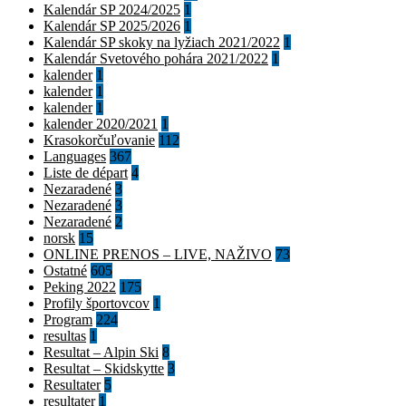
Kalendár SP 2024/2025
1
Kalendár SP 2025/2026
1
Kalendár SP skoky na lyžiach 2021/2022
1
Kalendár Svetového pohára 2021/2022
1
kalender
1
kalender
1
kalender
1
kalender 2020/2021
1
Krasokorčuľovanie
112
Languages
367
Liste de départ
4
Nezaradené
3
Nezaradené
3
Nezaradené
2
norsk
15
ONLINE PRENOS – LIVE, NAŽIVO
73
Ostatné
605
Peking 2022
175
Profily športovcov
1
Program
224
resultas
1
Resultat – Alpin Ski
8
Resultat – Skidskytte
3
Resultater
5
resultater
1