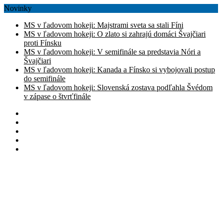
Novinky
MS v ľadovom hokeji: Majstrami sveta sa stali Fíni
MS v ľadovom hokeji: O zlato si zahrajú domáci Švajčiari
proti Fínsku
MS v ľadovom hokeji: V semifinále sa predstavia Nóri a
Švajčiari
MS v ľadovom hokeji: Kanada a Fínsko si vybojovali postup
do semifinále
MS v ľadovom hokeji: Slovenská zostava podľahla Švédom
v zápase o štvrťfinále