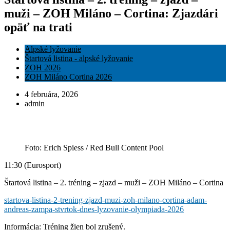
muži – ZOH Miláno – Cortina: Zjazdári
opäť na trati
Alpské lyžovanie
Štartová listina - alpské lyžovanie
ZOH 2026
ZOH Miláno Cortina 2026
4 februára, 2026
admin
Foto: Erich Spiess / Red Bull Content Pool
11:30 (Eurosport)
Štartová listina – 2. tréning – zjazd – muži – ZOH Miláno – Cortina
startova-listina-2-trening-zjazd-muzi-zoh-milano-cortina-adam-
andreas-zampa-stvrtok-dnes-lyzovanie-olympiada-2026
Informácia: Tréning žien bol zrušený.