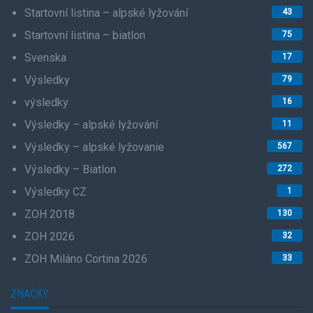
Startovní listina – alpské lyžování
43
Startovní listina – biatlon
75
Svenska
17
Výsledky
79
výsledky
16
Výsledky – alpské lyžování
11
Výsledky – alpské lyžovanie
567
Výsledky – Biatlon
272
Výsledky CZ
1
ZOH 2018
130
ZOH 2026
32
ZOH Miláno Cortina 2026
33
ZNAČKY