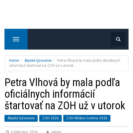
T
o
g
g
Home
Alpské lyžovanie
Petra Vlhová by mala podľa oficiálnych
l
informácií štartovať na ZOH už v utorok
e
Petra Vlhová by mala podľa
n
a
oficiálnych informácií
v
i
štartovať na ZOH už v utorok
g
a
t
Alpské lyžovanie
ZOH 2026
ZOH Miláno Cortina 2026
i
o
6 februára, 2026
admin