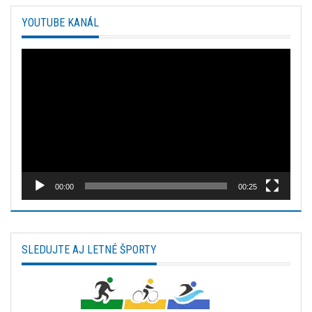
YOUTUBE KANÁL
Video
prehrávač
00:00
00:25
SLEDUJTE AJ LETNÉ ŠPORTY