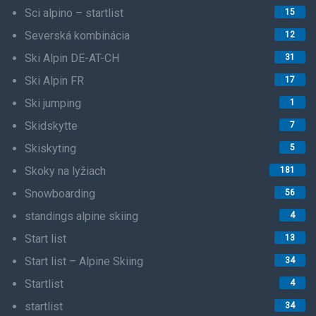
Sci alpino – startlist
15
Severská kombinácia
12
Ski Alpin DE-AT-CH
31
Ski Alpin FR
17
Ski jumping
1
Skidskytte
7
Skiskyting
5
Skoky na lyžiach
181
Snowboarding
56
standings alpine skiing
4
Start list
13
Start list – Alpine Skiing
34
Startlist
4
startlist
34