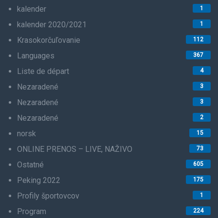
kalender
1
kalender 2020/2021
1
Krasokorčuľovanie
112
Languages
367
Liste de départ
4
Nezaradené
3
Nezaradené
3
Nezaradené
2
norsk
15
ONLINE PRENOS – LIVE, NAŽIVO
73
Ostatné
605
Peking 2022
175
Profily športovcov
1
Program
224