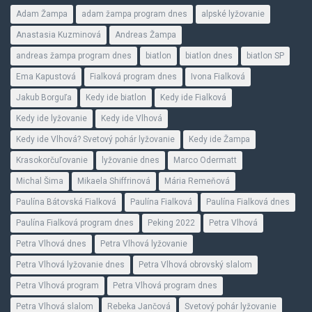
Adam Žampa
adam žampa program dnes
alpské lyžovanie
Anastasia Kuzminová
Andreas Žampa
andreas žampa program dnes
biatlon
biatlon dnes
biatlon SP
Ema Kapustová
Fialková program dnes
Ivona Fialková
Jakub Borguľa
Kedy ide biatlon
Kedy ide Fialková
Kedy ide lyžovanie
Kedy ide Vlhová
Kedy ide Vlhová? Svetový pohár lyžovanie
Kedy ide Žampa
Krasokorčuľovanie
lyžovanie dnes
Marco Odermatt
Michal Šima
Mikaela Shiffrinová
Mária Remeňová
Paulína Bátovská Fialková
Paulína Fialková
Paulína Fialková dnes
Paulína Fialková program dnes
Peking 2022
Petra Vlhová
Petra Vlhová dnes
Petra Vlhová lyžovanie
Petra Vlhová lyžovanie dnes
Petra Vlhová obrovský slalom
Petra Vlhová program
Petra Vlhová program dnes
Petra Vlhová slalom
Rebeka Jančová
Svetový pohár lyžovanie