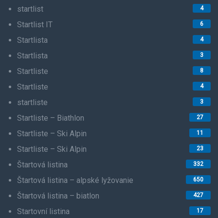
startlist
4
Startlist IT
6
Startlista
4
Startlista
3
Startliste
8
Startliste
4
startliste
3
Startliste – Biathlon
27
Startliste – Ski Alpin
11
Startliste – Ski Alpin
23
Štartová listina
332
Štartová listina – alpské lyžovanie
650
Štartová listina – biatlon
427
Startovní listina
17