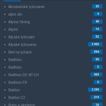
Akrobatické lyžovanie
25
alpin ski
9
Alpine Skiing
49
Alpint
10
Alpské lyžování
52
Alpské lyžovanie
2 905
Beh na lyžiach
394
Biathlon
50
Biathlon
5
Biathlon DE-AT-CH
363
Biathlon FR
6
Biatlon
2 299
Biatlon CZ
219
Boby a skeleton
16