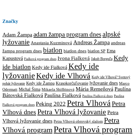
Značky
alpské
adam žampa program dnes
Adam Žampa
lyžovanie
Andreas Žampa
Anastasia Kuzminová
andreas
biatlon
biatlon dnes
Ema
žampa program dnes
biatlon SP
Kedy
Ivona Fialková
Kapustová
Jakub Borguľa
Fialková program dnes
Kedy ide
ide biatlon
Kedy ide Fialková
lyžovanie
Kedy ide Vlhová
Kedy ide Vlhová? Svetový
lyžovanie dnes
Kedy ide Žampa
Krasokorčuľovanie
Marco
pohár lyžovanie
Mária Remeňová
Paulína
Michal Šima
Mikaela Shiffrinová
Odermatt
Bátovská Fialková
Paulína Fialková
Paulína
Paulína Fialková dnes
Petra Vlhová
Petra
Peking 2022
Fialková program dnes
Petra Vlhová lyžovanie
Vlhová dnes
Petra
Petra
Vlhová lyžovanie dnes
Petra Vlhová obrovský slalom
Petra Vlhová program
Vlhová program