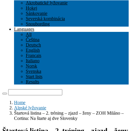
Akrobatické lyžovanie
Hokej
Sánkovanie
Severská kombinácia
Snoubording
Languages
All
Čeština
Deutsch
English
Francais
Italiano
Norsk
Svenska
Start lists
Results
Home
Alpské lyžovanie
Štartová listina – 2. tréning – zjazd – ženy – ZOH Miláno –
Cortina: Na štarte aj dve Slovenky
Štartová listina – 2. tréning – zjazd – ženy