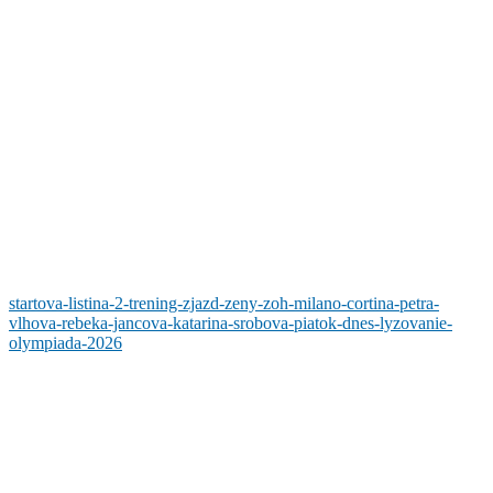
startova-listina-2-trening-zjazd-zeny-zoh-milano-cortina-petra-
vlhova-rebeka-jancova-katarina-srobova-piatok-dnes-lyzovanie-
olympiada-2026