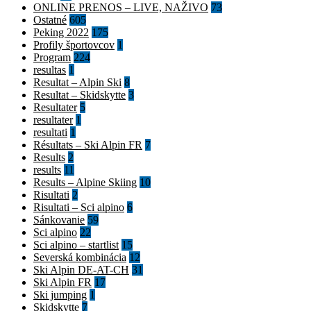
ONLINE PRENOS – LIVE, NAŽIVO
73
Ostatné
605
Peking 2022
175
Profily športovcov
1
Program
224
resultas
1
Resultat – Alpin Ski
8
Resultat – Skidskytte
3
Resultater
5
resultater
1
resultati
1
Résultats – Ski Alpin FR
7
Results
2
results
11
Results – Alpine Skiing
10
Risultati
2
Risultati – Sci alpino
6
Sánkovanie
59
Sci alpino
22
Sci alpino – startlist
15
Severská kombinácia
12
Ski Alpin DE-AT-CH
31
Ski Alpin FR
17
Ski jumping
1
Skidskytte
7