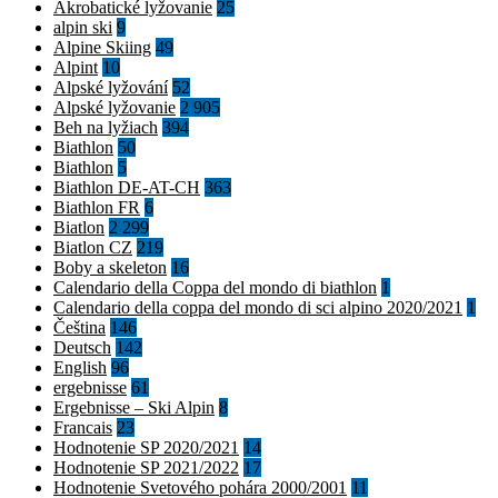
Akrobatické lyžovanie
25
alpin ski
9
Alpine Skiing
49
Alpint
10
Alpské lyžování
52
Alpské lyžovanie
2 905
Beh na lyžiach
394
Biathlon
50
Biathlon
5
Biathlon DE-AT-CH
363
Biathlon FR
6
Biatlon
2 299
Biatlon CZ
219
Boby a skeleton
16
Calendario della Coppa del mondo di biathlon
1
Calendario della coppa del mondo di sci alpino 2020/2021
1
Čeština
146
Deutsch
142
English
96
ergebnisse
61
Ergebnisse – Ski Alpin
8
Francais
23
Hodnotenie SP 2020/2021
14
Hodnotenie SP 2021/2022
17
Hodnotenie Svetového pohára 2000/2001
11