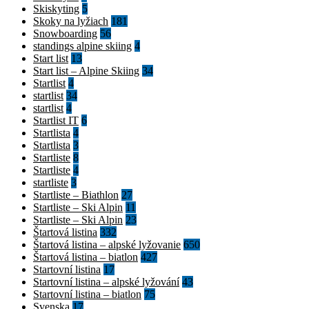
Skiskyting
5
Skoky na lyžiach
181
Snowboarding
56
standings alpine skiing
4
Start list
13
Start list – Alpine Skiing
34
Startlist
4
startlist
34
startlist
4
Startlist IT
6
Startlista
4
Startlista
3
Startliste
8
Startliste
4
startliste
3
Startliste – Biathlon
27
Startliste – Ski Alpin
11
Startliste – Ski Alpin
23
Štartová listina
332
Štartová listina – alpské lyžovanie
650
Štartová listina – biatlon
427
Startovní listina
17
Startovní listina – alpské lyžování
43
Startovní listina – biatlon
75
Svenska
17