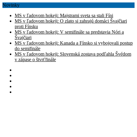
Novinky
MS v ľadovom hokeji: Majstrami sveta sa stali Fíni
MS v ľadovom hokeji: O zlato si zahrajú domáci Švajčiari
proti Fínsku
MS v ľadovom hokeji: V semifinále sa predstavia Nóri a
Švajčiari
MS v ľadovom hokeji: Kanada a Fínsko si vybojovali postup
do semifinále
MS v ľadovom hokeji: Slovenská zostava podľahla Švédom
v zápase o štvrťfinále