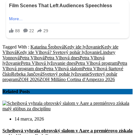
Tagged With :
Katarína Šrobová
Kedy ide lyžovanie
Kedy ide
Vlhová
Kedy ide Vlhová? Svetový pohár lyžovanie
Lindsey
Vonnová
Petra Vlhová
Petra Vlhová dnes
Petra Vlhová
lyžovanie
Petra Vlhová lyžovanie dnes
Petra Vlhová program
Petra
Vlhová program dnes
Petra Vlhová slalom
Petra Vlhová štartové
číslo
Rebeka Jančová
Svetový pohár lyžovanie
Svetový pohár
program
ZOH 2026
ZOH Milláno Cortina d'Ampezzo 2026
Related Posts
14 marca, 2026
Scheibová vyhrala obrovský slalom v Aare a premiérovo získala