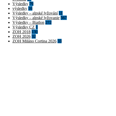
Výsledky
79
výsledky
16
Výsledky – alpské lyžování
11
Výsledky – alpské lyžovanie
567
Výsledky – Biatlon
272
Výsledky CZ
1
ZOH 2018
130
ZOH 2026
32
ZOH Miláno Cortina 2026
33