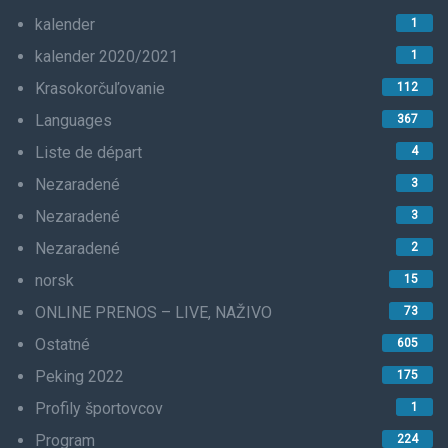
kalender
1
kalender 2020/2021
1
Krasokorčuľovanie
112
Languages
367
Liste de départ
4
Nezaradené
3
Nezaradené
3
Nezaradené
2
norsk
15
ONLINE PRENOS – LIVE, NAŽIVO
73
Ostatné
605
Peking 2022
175
Profily športovcov
1
Program
224