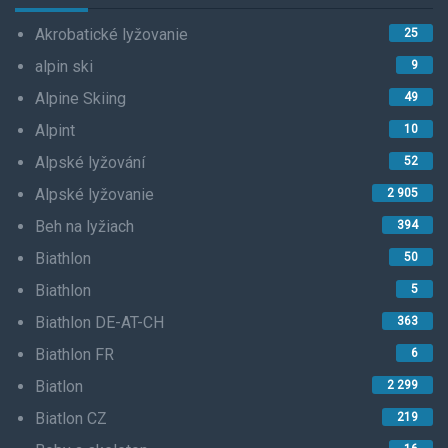
Akrobatické lyžovanie
25
alpin ski
9
Alpine Skiing
49
Alpint
10
Alpské lyžování
52
Alpské lyžovanie
2 905
Beh na lyžiach
394
Biathlon
50
Biathlon
5
Biathlon DE-AT-CH
363
Biathlon FR
6
Biatlon
2 299
Biatlon CZ
219