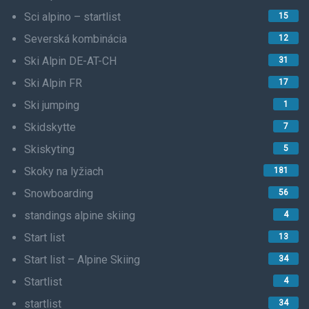
Sci alpino – startlist
15
Severská kombinácia
12
Ski Alpin DE-AT-CH
31
Ski Alpin FR
17
Ski jumping
1
Skidskytte
7
Skiskyting
5
Skoky na lyžiach
181
Snowboarding
56
standings alpine skiing
4
Start list
13
Start list – Alpine Skiing
34
Startlist
4
startlist
34