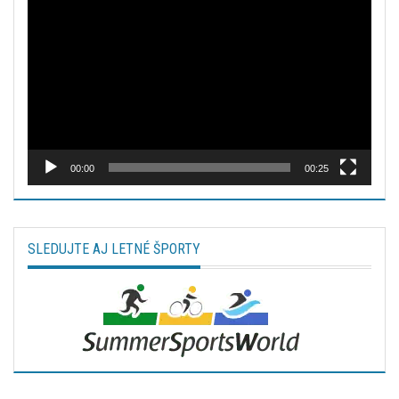
Video
prehrávač
00:00
00:25
SLEDUJTE AJ LETNÉ ŠPORTY