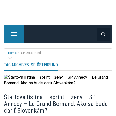
T
o
g
g
Home
SP Östersund
l
e
TAG ARCHIVES:
SP ÖSTERSUND
n
a
v
i
g
Štartová listina – šprint – ženy – SP
a
Annecy – Le Grand Bornand: Ako sa bude
t
i
dariť Slovenkám?
o