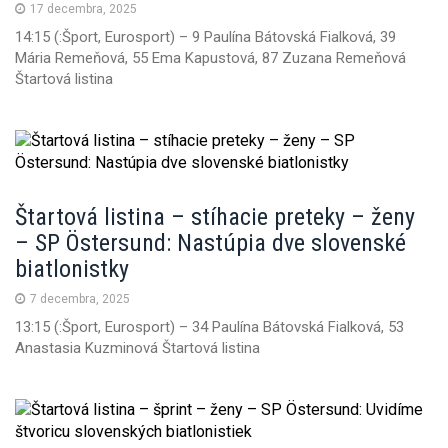
17 decembra, 2025
n
14:15 (:Šport, Eurosport) – 9 Paulína Bátovská Fialková, 39
Mária Remeňová, 55 Ema Kapustová, 87 Zuzana Remeňová
Štartová listina
Štartová listina – stíhacie preteky – ženy
– SP Östersund: Nastúpia dve slovenské
biatlonistky
7 decembra, 2025
13:15 (:Šport, Eurosport) – 34 Paulína Bátovská Fialková, 53
Anastasia Kuzminová Štartová listina