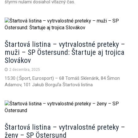
štyrmi nulami dosiahol víťazný čas.
Štartová listina – vytrvalostné preteky –
muži – SP Östersund: Štartuje aj trojica
Slovákov
2 decembra, 2025
15:30 (:Šport, Eurosport) – 68 Tomáš Sklenárik, 84 Šimon
Adamov, 101 Jakub Borguľa Štartová listina
Štartová listina – vytrvalostné preteky –
ženy – SP Östersund