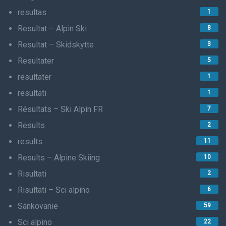
resultas
1
Resultat – Alpin Ski
8
Resultat – Skidskytte
3
Resultater
5
resultater
1
resultati
1
Résultats – Ski Alpin FR
7
Results
2
results
11
Results – Alpine Skiing
10
Risultati
2
Risultati – Sci alpino
6
Sánkovanie
59
Sci alpino
22