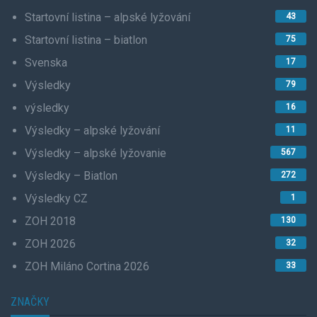
Startovní listina – alpské lyžování
43
Startovní listina – biatlon
75
Svenska
17
Výsledky
79
výsledky
16
Výsledky – alpské lyžování
11
Výsledky – alpské lyžovanie
567
Výsledky – Biatlon
272
Výsledky CZ
1
ZOH 2018
130
ZOH 2026
32
ZOH Miláno Cortina 2026
33
ZNAČKY