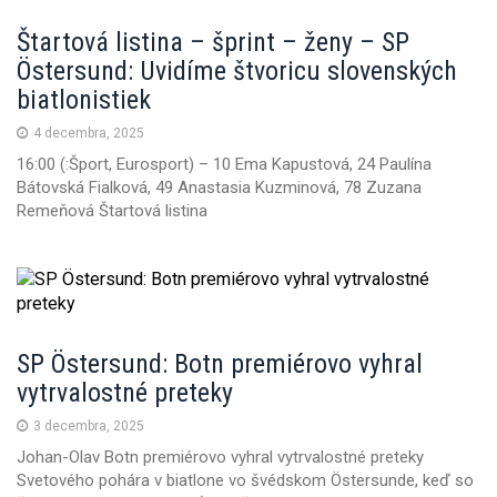
Štartová listina – šprint – ženy – SP
Östersund: Uvidíme štvoricu slovenských
biatlonistiek
4 decembra, 2025
16:00 (:Šport, Eurosport) – 10 Ema Kapustová, 24 Paulína
Bátovská Fialková, 49 Anastasia Kuzminová, 78 Zuzana
Remeňová Štartová listina
SP Östersund: Botn premiérovo vyhral
vytrvalostné preteky
3 decembra, 2025
Johan-Olav Botn premiérovo vyhral vytrvalostné preteky
Svetového pohára v biatlone vo švédskom Östersunde, keď so