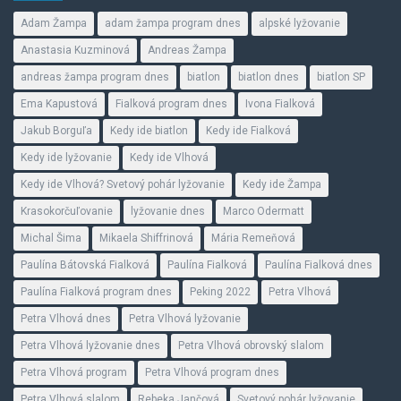
Adam Žampa
adam žampa program dnes
alpské lyžovanie
Anastasia Kuzminová
Andreas Žampa
andreas žampa program dnes
biatlon
biatlon dnes
biatlon SP
Ema Kapustová
Fialková program dnes
Ivona Fialková
Jakub Borguľa
Kedy ide biatlon
Kedy ide Fialková
Kedy ide lyžovanie
Kedy ide Vlhová
Kedy ide Vlhová? Svetový pohár lyžovanie
Kedy ide Žampa
Krasokorčuľovanie
lyžovanie dnes
Marco Odermatt
Michal Šima
Mikaela Shiffrinová
Mária Remeňová
Paulína Bátovská Fialková
Paulína Fialková
Paulína Fialková dnes
Paulína Fialková program dnes
Peking 2022
Petra Vlhová
Petra Vlhová dnes
Petra Vlhová lyžovanie
Petra Vlhová lyžovanie dnes
Petra Vlhová obrovský slalom
Petra Vlhová program
Petra Vlhová program dnes
Petra Vlhová slalom
Rebeka Jančová
Svetový pohár lyžovanie