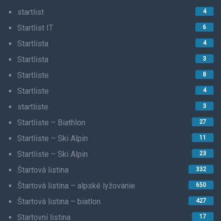
startlist
4
Startlist IT
6
Startlista
4
Startlista
3
Startliste
8
Startliste
4
startliste
3
Startliste – Biathlon
27
Startliste – Ski Alpin
11
Startliste – Ski Alpin
23
Štartová listina
332
Štartová listina – alpské lyžovanie
650
Štartová listina – biatlon
427
Startovní listina
17