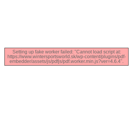
Setting up fake worker failed: "Cannot load script at:
https://www.wintersportsworld.sk/wp-content/plugins/pdf-
embedder/assets/js/pdfjs/pdf.worker.min.js?ver=4.6.4".