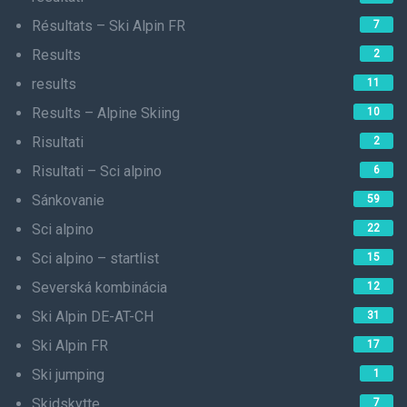
Résultats – Ski Alpin FR
7
Results
2
results
11
Results – Alpine Skiing
10
Risultati
2
Risultati – Sci alpino
6
Sánkovanie
59
Sci alpino
22
Sci alpino – startlist
15
Severská kombinácia
12
Ski Alpin DE-AT-CH
31
Ski Alpin FR
17
Ski jumping
1
Skidskytte
7