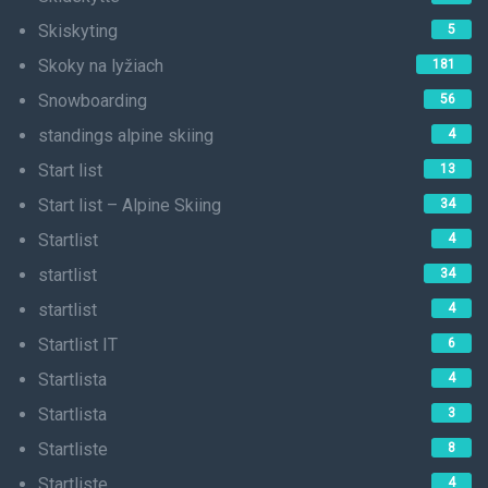
Skiskyting
5
Skoky na lyžiach
181
Snowboarding
56
standings alpine skiing
4
Start list
13
Start list – Alpine Skiing
34
Startlist
4
startlist
34
startlist
4
Startlist IT
6
Startlista
4
Startlista
3
Startliste
8
Startliste
4