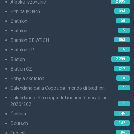
Alpské lyžovanie
2 905
Beh na lyžiach
394
Biathlon
50
Biathlon
5
Biathlon DE-AT-CH
363
Biathlon FR
6
Biatlon
2 299
Biatlon CZ
219
Boby a skeleton
16
Calendario della Coppa del mondo di biathlon
1
Calendario della coppa del mondo di sci alpino
2020/2021
1
Čeština
146
Deutsch
142
English
96