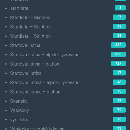
startliste
3
Startliste – Biathlon
27
Startliste – Ski Alpin
11
Startliste – Ski Alpin
23
Štartová listina
332
Štartová listina – alpské lyžovanie
650
Štartová listina – biatlon
427
Startovní listina
17
Startovní listina – alpské lyžování
43
Startovní listina – biatlon
75
Svenska
17
Výsledky
79
výsledky
16
Výsledky – alpské lyžování
11