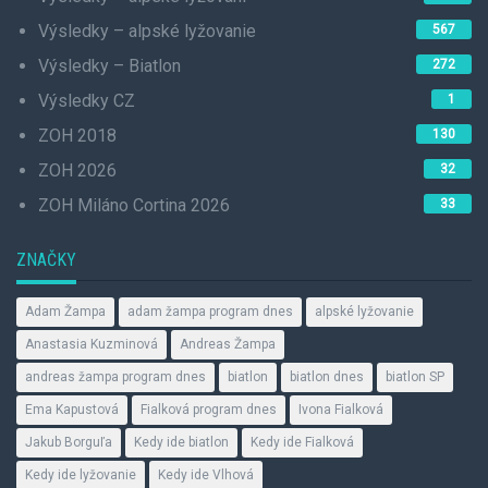
Výsledky – alpské lyžovanie
567
Výsledky – Biatlon
272
Výsledky CZ
1
ZOH 2018
130
ZOH 2026
32
ZOH Miláno Cortina 2026
33
ZNAČKY
Adam Žampa
adam žampa program dnes
alpské lyžovanie
Anastasia Kuzminová
Andreas Žampa
andreas žampa program dnes
biatlon
biatlon dnes
biatlon SP
Ema Kapustová
Fialková program dnes
Ivona Fialková
Jakub Borguľa
Kedy ide biatlon
Kedy ide Fialková
Kedy ide lyžovanie
Kedy ide Vlhová