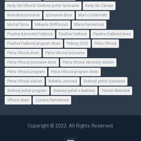
Kedy ide Vlhová? Svetový pohár lyžovanie
Kedy ide Žampa
Krasokorčuľovanie
lyžovanie dnes
Marco Odermatt
Michal Šima
Mikaela Shiffrinová
Mária Remeňová
Paulína Bátovská Fialková
Paulína Fialková
Paulína Fialková dnes
Paulína Fialková program dnes
Peking 2022
Petra Vlhová
Petra Vlhová dnes
Petra Vlhová lyžovanie
Petra Vlhová lyžovanie dnes
Petra Vlhová obrovský slalom
Petra Vlhová program
Petra Vlhová program dnes
Petra Vlhová slalom
Rebeka Jančová
Svetový pohár lyžovanie
Svetový pohár program
Svetový pohár v biatlone
Tomáš Sklenárik
Vlhová dnes
Zuzana Remeňová
Copyright © 2022. All Rights Reserved.