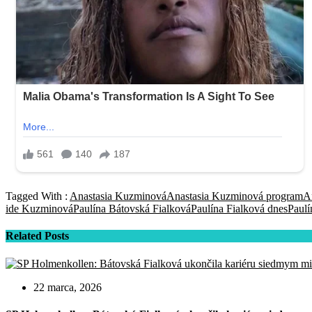
Tagged With :
Anastasia Kuzminová
Anastasia Kuzminová program
A
ide Kuzminová
Paulína Bátovská Fialková
Paulína Fialková dnes
Paulí
Related Posts
22 marca, 2026