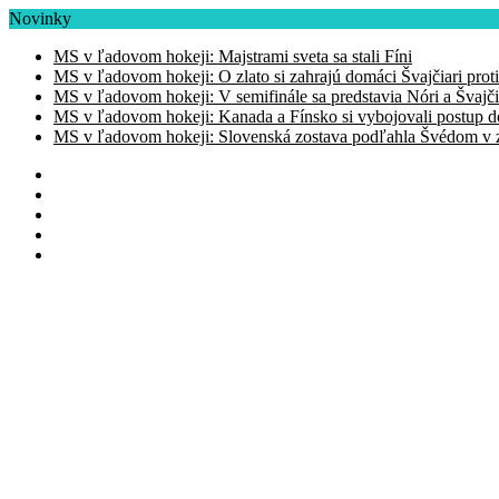
Novinky
MS v ľadovom hokeji: Majstrami sveta sa stali Fíni
MS v ľadovom hokeji: O zlato si zahrajú domáci Švajčiari prot
MS v ľadovom hokeji: V semifinále sa predstavia Nóri a Švajči
MS v ľadovom hokeji: Kanada a Fínsko si vybojovali postup d
MS v ľadovom hokeji: Slovenská zostava podľahla Švédom v zá