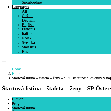
Snoubording
Languages
All
Čeština
Deutsch
English
Francais
Italiano
Norsk
Svenska
Start lists
Results
Home
Biatlon
Štartová listina – štafeta – ženy – SP Östersund: Slovenky v na
Štartová listina – štafeta – ženy – SP Öste
Biatlon
Program
Štartová listina