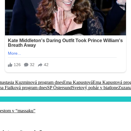
nastasia Kuzminová program dnes
Ema Kapustová
Ema Kapustová pro
na Fialková program dnes
SP Östersund
Svetový pohár v biatlone
Zuzan