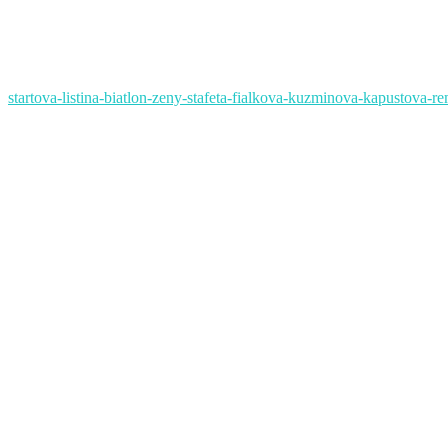
startova-listina-biatlon-zeny-stafeta-fialkova-kuzminova-kapustova