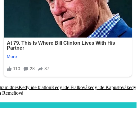
gram dnes
Kedy ide biatlon
Kedy ide Fialková
kedy ide Kapustová
kedy
a Remeňová