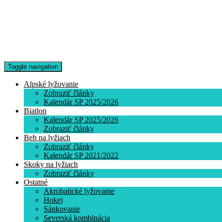
Toggle navigation
Alpské lyžovanie
Zobraziť články
Kalendár SP 2025/2026
Biatlon
Kalendár SP 2025/2026
Zobraziť články
Beh na lyžiach
Zobraziť články
Kalendár SP 2021/2022
Skoky na lyžiach
Zobraziť články
Ostatné
Akrobatické lyžovanie
Hokej
Sánkovanie
Severská kombinácia