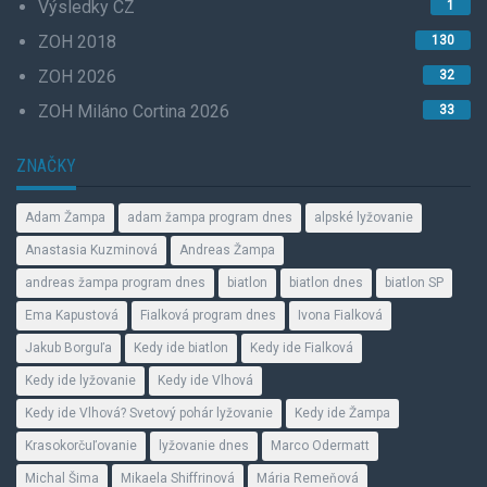
Výsledky CZ
1
ZOH 2018
130
ZOH 2026
32
ZOH Miláno Cortina 2026
33
ZNAČKY
Adam Žampa
adam žampa program dnes
alpské lyžovanie
Anastasia Kuzminová
Andreas Žampa
andreas žampa program dnes
biatlon
biatlon dnes
biatlon SP
Ema Kapustová
Fialková program dnes
Ivona Fialková
Jakub Borguľa
Kedy ide biatlon
Kedy ide Fialková
Kedy ide lyžovanie
Kedy ide Vlhová
Kedy ide Vlhová? Svetový pohár lyžovanie
Kedy ide Žampa
Krasokorčuľovanie
lyžovanie dnes
Marco Odermatt
Michal Šima
Mikaela Shiffrinová
Mária Remeňová