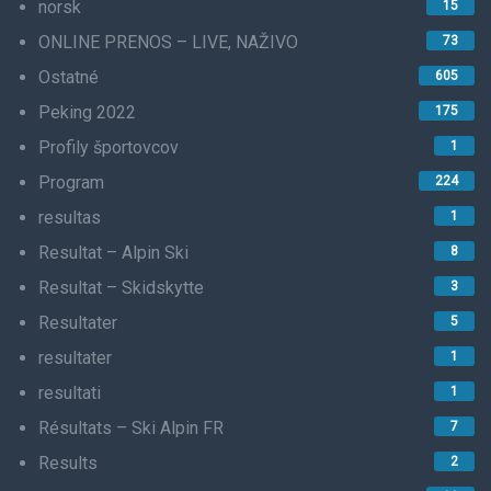
norsk
15
ONLINE PRENOS – LIVE, NAŽIVO
73
Ostatné
605
Peking 2022
175
Profily športovcov
1
Program
224
resultas
1
Resultat – Alpin Ski
8
Resultat – Skidskytte
3
Resultater
5
resultater
1
resultati
1
Résultats – Ski Alpin FR
7
Results
2