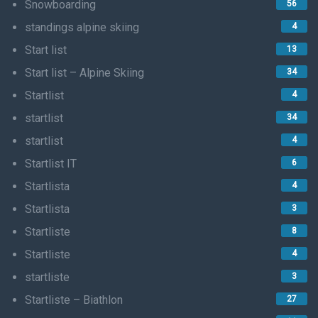
Snowboarding
56
standings alpine skiing
4
Start list
13
Start list – Alpine Skiing
34
Startlist
4
startlist
34
startlist
4
Startlist IT
6
Startlista
4
Startlista
3
Startliste
8
Startliste
4
startliste
3
Startliste – Biathlon
27