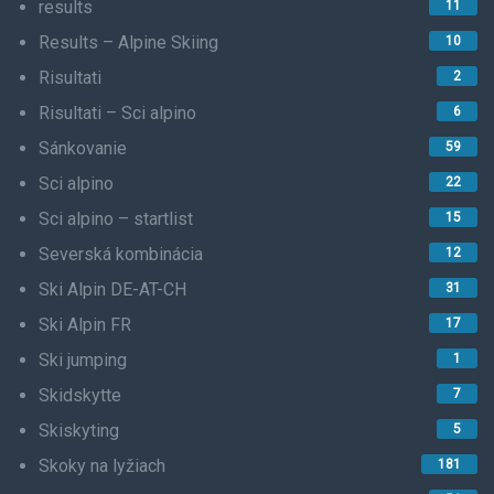
results
11
Results – Alpine Skiing
10
Risultati
2
Risultati – Sci alpino
6
Sánkovanie
59
Sci alpino
22
Sci alpino – startlist
15
Severská kombinácia
12
Ski Alpin DE-AT-CH
31
Ski Alpin FR
17
Ski jumping
1
Skidskytte
7
Skiskyting
5
Skoky na lyžiach
181