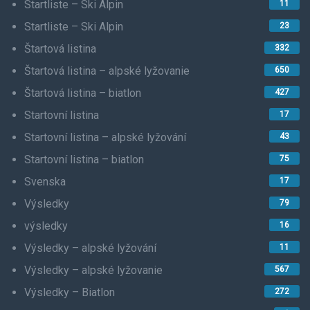
Startliste – Ski Alpin
11
Startliste – Ski Alpin
23
Štartová listina
332
Štartová listina – alpské lyžovanie
650
Štartová listina – biatlon
427
Startovní listina
17
Startovní listina – alpské lyžování
43
Startovní listina – biatlon
75
Svenska
17
Výsledky
79
výsledky
16
Výsledky – alpské lyžování
11
Výsledky – alpské lyžovanie
567
Výsledky – Biatlon
272