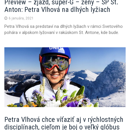
Preview – zjazd, super-G – ženy – SP St.
Anton: Petra Vlhová na dlhých lyžiach
6 januára, 2021
Petra Vlhová sa predstaví na dlhých lyžiach v rámci Svetového
pohára v alpskom lyžovaní v rakúskom St. Antone, kde bude.
Petra Vlhová chce víťaziť aj v rýchlostných
disciplínach, cieľom je boj o veľký glóbus