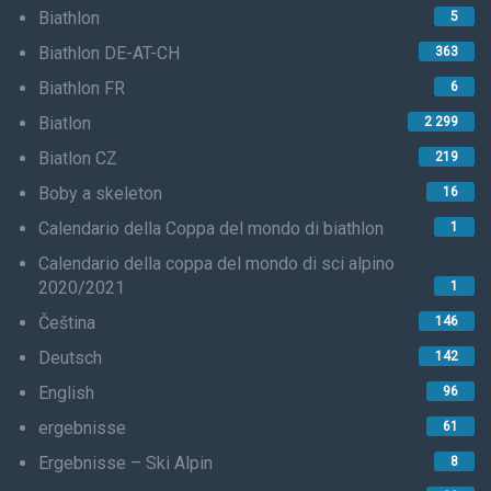
Biathlon
5
Biathlon DE-AT-CH
363
Biathlon FR
6
Biatlon
2 299
Biatlon CZ
219
Boby a skeleton
16
Calendario della Coppa del mondo di biathlon
1
Calendario della coppa del mondo di sci alpino
2020/2021
1
Čeština
146
Deutsch
142
English
96
ergebnisse
61
Ergebnisse – Ski Alpin
8