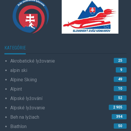
KATEGÓRIE
Akrobatické lyžovanie
25
alpin ski
9
Alpine Skiing
49
Alpint
10
Alpské lyžování
52
Alpské lyžovanie
2 905
Beh na lyžiach
394
Biathlon
50