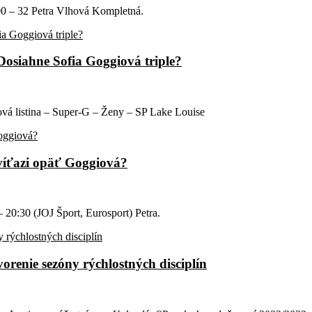
1:00 – 32 Petra Vlhová Kompletná.
Dosiahne Sofia Goggiová triple?
tová listina – Super-G – Ženy – SP Lake Louise
Zvíťazi opäť Goggiová?
– 20:30 (JOJ Šport, Eurosport) Petra.
orenie sezóny rýchlostných disciplín