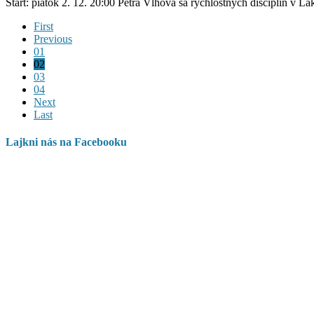
Štart: piatok 2. 12. 20:00 Petra Vlhová sa rýchlostných disciplín v
First
Previous
01
02
03
04
Next
Last
Lajkni nás na Facebooku