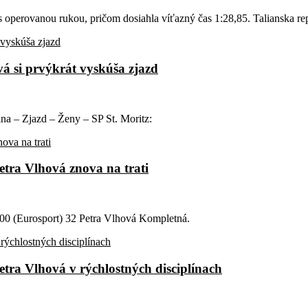
operovanou rukou, pričom dosiahla víťazný čas 1:28,85. Talianska rep
vá si prvýkrát vyskúša zjazd
tina – Zjazd – Ženy – SP St. Moritz:
Petra Vlhová znova na trati
11:00 (Eurosport) 32 Petra Vlhová Kompletná.
 Petra Vlhová v rýchlostných disciplínach