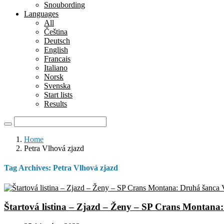
Snoubording
Languages
All
Čeština
Deutsch
English
Francais
Italiano
Norsk
Svenska
Start lists
Results
Home
Petra Vlhová zjazd
Tag Archives:
Petra Vlhová zjazd
Štartová listina – Zjazd – Ženy – SP Crans Montana