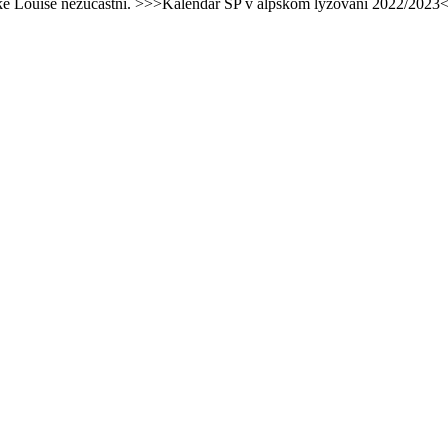
 Lake Louise nezúčastní. >>>Kalendár SP v alpskom lyžovaní 2022/2023