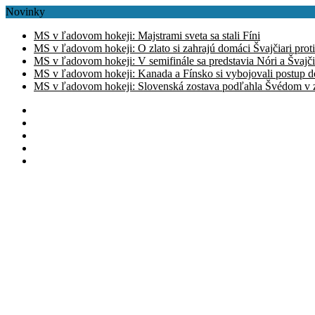
Novinky
MS v ľadovom hokeji: Majstrami sveta sa stali Fíni
MS v ľadovom hokeji: O zlato si zahrajú domáci Švajčiari prot
MS v ľadovom hokeji: V semifinále sa predstavia Nóri a Švajči
MS v ľadovom hokeji: Kanada a Fínsko si vybojovali postup d
MS v ľadovom hokeji: Slovenská zostava podľahla Švédom v zá