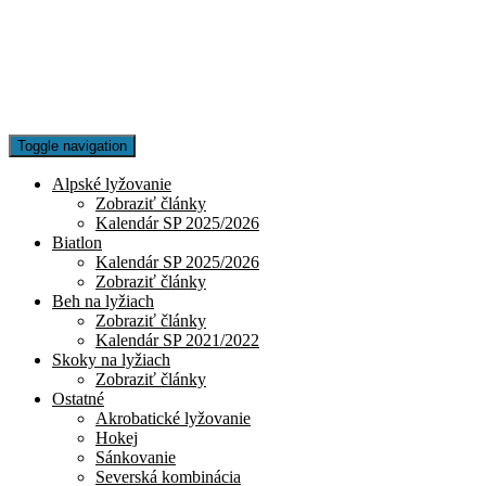
Toggle navigation
Alpské lyžovanie
Zobraziť články
Kalendár SP 2025/2026
Biatlon
Kalendár SP 2025/2026
Zobraziť články
Beh na lyžiach
Zobraziť články
Kalendár SP 2021/2022
Skoky na lyžiach
Zobraziť články
Ostatné
Akrobatické lyžovanie
Hokej
Sánkovanie
Severská kombinácia