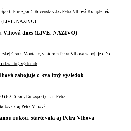
J Šport, Eurosport) Slovensko: 32. Petra Vlhová Kompletná.
ra Vlhová dnes (LIVE, NAŽIVO)
arskej Crans Montane, v ktorom Petra Vlhová zabojuje o čo.
lhová zabojuje o kvalitný výsledok
0 (JOJ Šport, Eurosport) – 31 Petra.
vanou rukou, štartovala aj Petra Vlhová