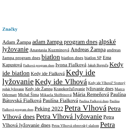
Značky
alpské
adam žampa program dnes
Adam Žampa
lyžovanie
Andreas Žampa
Anastasia Kuzminová
andreas
biatlon
biatlon dnes
Ema
žampa program dnes
biatlon SP
Kedy
Ivona Fialková
Kapustová
Jakub Borguľa
Fialková program dnes
Kedy ide
ide biatlon
Kedy ide Fialková
lyžovanie
Kedy ide Vlhová
Kedy ide Vlhová? Svetový
lyžovanie dnes
Kedy ide Žampa
Krasokorčuľovanie
Marco
pohár lyžovanie
Mária Remeňová
Paulína
Michal Šima
Mikaela Shiffrinová
Odermatt
Bátovská Fialková
Paulína Fialková
Paulína
Paulína Fialková dnes
Petra Vlhová
Petra
Peking 2022
Fialková program dnes
Petra Vlhová lyžovanie
Vlhová dnes
Petra
Petra
Vlhová lyžovanie dnes
Petra Vlhová obrovský slalom