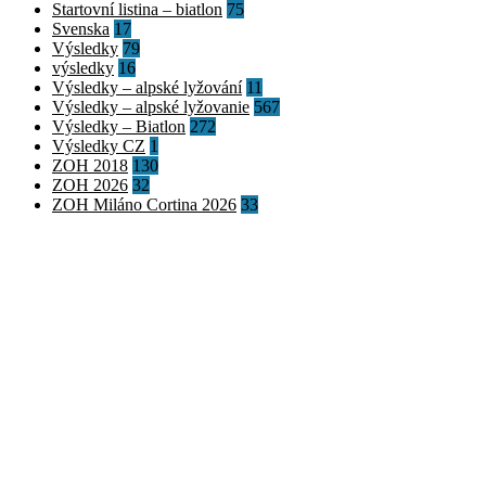
Startovní listina – biatlon
75
Svenska
17
Výsledky
79
výsledky
16
Výsledky – alpské lyžování
11
Výsledky – alpské lyžovanie
567
Výsledky – Biatlon
272
Výsledky CZ
1
ZOH 2018
130
ZOH 2026
32
ZOH Miláno Cortina 2026
33