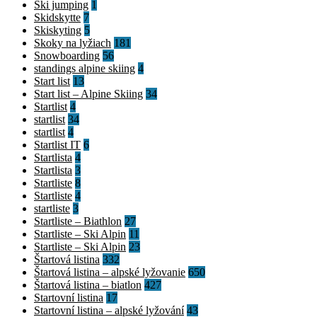
Ski jumping
1
Skidskytte
7
Skiskyting
5
Skoky na lyžiach
181
Snowboarding
56
standings alpine skiing
4
Start list
13
Start list – Alpine Skiing
34
Startlist
4
startlist
34
startlist
4
Startlist IT
6
Startlista
4
Startlista
3
Startliste
8
Startliste
4
startliste
3
Startliste – Biathlon
27
Startliste – Ski Alpin
11
Startliste – Ski Alpin
23
Štartová listina
332
Štartová listina – alpské lyžovanie
650
Štartová listina – biatlon
427
Startovní listina
17
Startovní listina – alpské lyžování
43