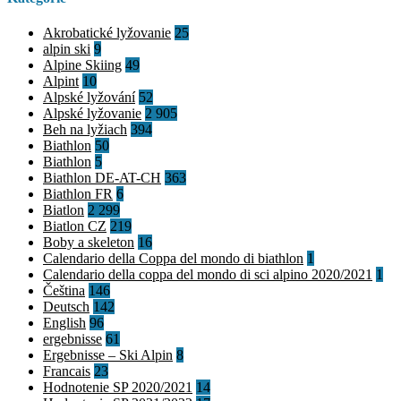
Akrobatické lyžovanie
25
alpin ski
9
Alpine Skiing
49
Alpint
10
Alpské lyžování
52
Alpské lyžovanie
2 905
Beh na lyžiach
394
Biathlon
50
Biathlon
5
Biathlon DE-AT-CH
363
Biathlon FR
6
Biatlon
2 299
Biatlon CZ
219
Boby a skeleton
16
Calendario della Coppa del mondo di biathlon
1
Calendario della coppa del mondo di sci alpino 2020/2021
1
Čeština
146
Deutsch
142
English
96
ergebnisse
61
Ergebnisse – Ski Alpin
8
Francais
23
Hodnotenie SP 2020/2021
14