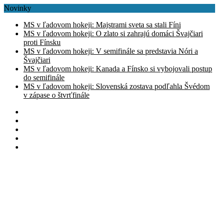
Novinky
MS v ľadovom hokeji: Majstrami sveta sa stali Fíni
MS v ľadovom hokeji: O zlato si zahrajú domáci Švajčiari
proti Fínsku
MS v ľadovom hokeji: V semifinále sa predstavia Nóri a
Švajčiari
MS v ľadovom hokeji: Kanada a Fínsko si vybojovali postup
do semifinále
MS v ľadovom hokeji: Slovenská zostava podľahla Švédom
v zápase o štvrťfinále