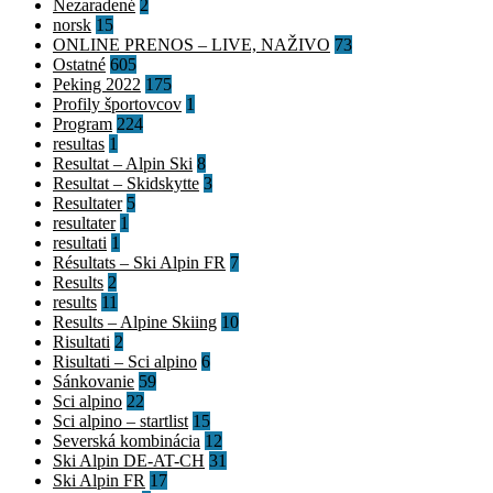
Nezaradené
2
norsk
15
ONLINE PRENOS – LIVE, NAŽIVO
73
Ostatné
605
Peking 2022
175
Profily športovcov
1
Program
224
resultas
1
Resultat – Alpin Ski
8
Resultat – Skidskytte
3
Resultater
5
resultater
1
resultati
1
Résultats – Ski Alpin FR
7
Results
2
results
11
Results – Alpine Skiing
10
Risultati
2
Risultati – Sci alpino
6
Sánkovanie
59
Sci alpino
22
Sci alpino – startlist
15
Severská kombinácia
12
Ski Alpin DE-AT-CH
31
Ski Alpin FR
17