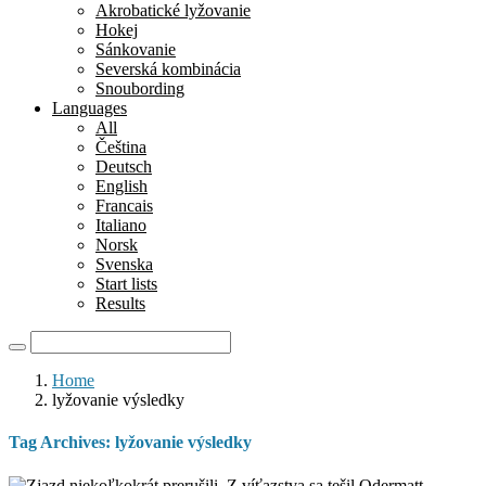
Akrobatické lyžovanie
Hokej
Sánkovanie
Severská kombinácia
Snoubording
Languages
All
Čeština
Deutsch
English
Francais
Italiano
Norsk
Svenska
Start lists
Results
Home
lyžovanie výsledky
Tag Archives:
lyžovanie výsledky