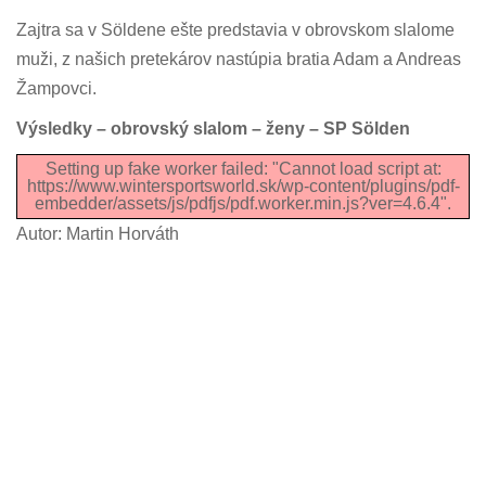
Zajtra sa v Söldene ešte predstavia v obrovskom slalome
muži, z našich pretekárov nastúpia bratia Adam a Andreas
Žampovci.
Výsledky – obrovský slalom – ženy – SP Sölden
Setting up fake worker failed: "Cannot load script at:
https://www.wintersportsworld.sk/wp-content/plugins/pdf-
embedder/assets/js/pdfjs/pdf.worker.min.js?ver=4.6.4".
Autor: Martin Horváth