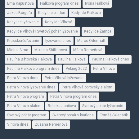
Ema Kapustová
Fialková program dnes
Ivona Fialková
Jakub Borguľa
Kedy ide biatlon
Kedy ide Fialková
Kedy ide lyžovanie
Kedy ide Vlhová
Kedy ide Vlhová? Svetový pohár lyžovanie
Kedy ide Žampa
Krasokorčuľovanie
lyžovanie dnes
Marco Odermatt
Michal Šima
Mikaela Shiffrinová
Mária Remeňová
Paulína Bátovská Fialková
Paulína Fialková
Paulína Fialková dnes
Paulína Fialková program dnes
Peking 2022
Petra Vlhová
Petra Vlhová dnes
Petra Vlhová lyžovanie
Petra Vlhová lyžovanie dnes
Petra Vlhová obrovský slalom
Petra Vlhová program
Petra Vlhová program dnes
Petra Vlhová slalom
Rebeka Jančová
Svetový pohár lyžovanie
Svetový pohár program
Svetový pohár v biatlone
Tomáš Sklenárik
Vlhová dnes
Zuzana Remeňová