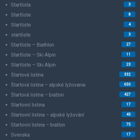
Startlista
3
Startliste
8
Startliste
4
startliste
3
Startliste – Biathlon
27
Startliste – Ski Alpin
11
Startliste – Ski Alpin
23
Štartová listina
332
Štartová listina – alpské lyžovanie
650
Štartová listina – biatlon
427
Startovní listina
17
Startovní listina – alpské lyžování
43
Startovní listina – biatlon
75
Svenska
17