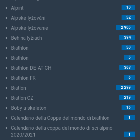
Alpint
10
Alpské lyžování
52
Alpské lyžovanie
2 905
Beh na lyžiach
394
Biathlon
50
Biathlon
5
Biathlon DE-AT-CH
363
Biathlon FR
6
Biatlon
2 299
Biatlon CZ
219
Boby a skeleton
16
Calendario della Coppa del mondo di biathlon
1
Calendario della coppa del mondo di sci alpino
2020/2021
1