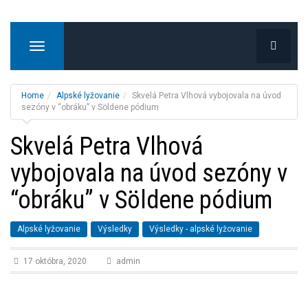
T
o
g
g
Home
Alpské lyžovanie
Skvelá Petra Vlhová vybojovala na úvod
l
sezóny v “obráku” v Söldene pódium
e
Skvelá Petra Vlhová
n
a
vybojovala na úvod sezóny v
v
i
“obráku” v Söldene pódium
g
a
t
Alpské lyžovanie
Výsledky
Výsledky - alpské lyžovanie
i
o
17 októbra, 2020
admin
n