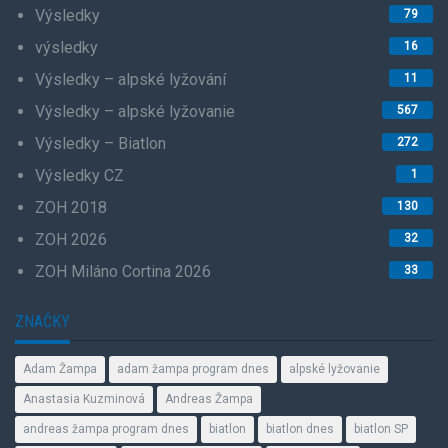
Výsledky
79
výsledky
16
Výsledky – alpské lyžování
11
Výsledky – alpské lyžovanie
567
Výsledky – Biatlon
272
Výsledky CZ
1
ZOH 2018
130
ZOH 2026
32
ZOH Miláno Cortina 2026
33
ZNAČKY
Adam Žampa
adam žampa program dnes
alpské lyžovanie
Anastasia Kuzminová
Andreas Žampa
andreas žampa program dnes
biatlon
biatlon dnes
biatlon SP