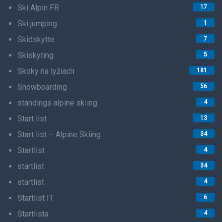
Ski Alpin FR
17
Ski jumping
1
Skidskytte
7
Skiskyting
5
Skoky na lyžiach
181
Snowboarding
56
standings alpine skiing
4
Start list
13
Start list – Alpine Skiing
34
Startlist
4
startlist
34
startlist
4
Startlist IT
6
Startlista
4