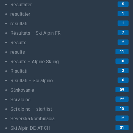
Resultater
5
resultater
1
resultati
1
Résultats – Ski Alpin FR
7
Results
2
results
11
Results – Alpine Skiing
10
Risultati
2
Risultati – Sci alpino
6
Sánkovanie
59
Sci alpino
22
Sci alpino – startlist
15
Severská kombinácia
12
Ski Alpin DE-AT-CH
31