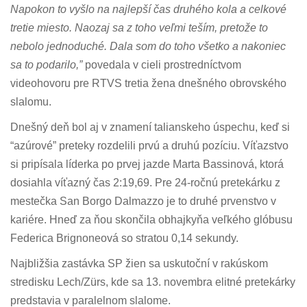
Napokon to vyšlo na najlepší čas druhého kola a celkové
tretie miesto. Naozaj sa z toho veľmi teším, pretože to
nebolo jednoduché. Dala som do toho všetko a nakoniec
sa to podarilo,”
povedala v cieli prostredníctvom
videohovoru pre RTVS tretia žena dnešného obrovského
slalomu.
Dnešný deň bol aj v znamení talianskeho úspechu, keď si
“azúrové” preteky rozdelili prvú a druhú pozíciu. Víťazstvo
si pripísala líderka po prvej jazde Marta Bassinová, ktorá
dosiahla víťazný čas 2:19,69. Pre 24-ročnú pretekárku z
mestečka San Borgo Dalmazzo je to druhé prvenstvo v
kariére. Hneď za ňou skončila obhajkyňa veľkého glóbusu
Federica Brignoneová so stratou 0,14 sekundy.
Najbližšia zastávka SP žien sa uskutoční v rakúskom
stredisku Lech/Zürs, kde sa 13. novembra elitné pretekárky
predstavia v paralelnom slalome.