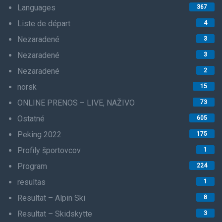
Languages
367
Liste de départ
4
Nezaradené
3
Nezaradené
3
Nezaradené
2
norsk
15
ONLINE PRENOS – LIVE, NAŽIVO
73
Ostatné
605
Peking 2022
175
Profily športovcov
1
Program
224
resultas
1
Resultat – Alpin Ski
8
Resultat – Skidskytte
3