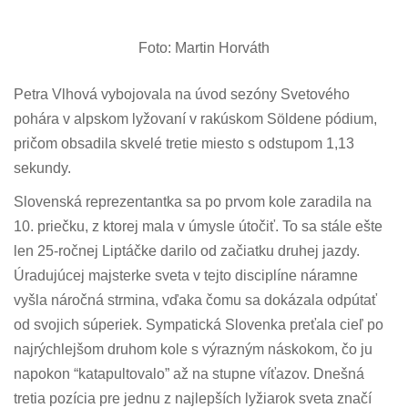
Foto: Martin Horváth
Petra Vlhová vybojovala na úvod sezóny Svetového
pohára v alpskom lyžovaní v rakúskom Söldene pódium,
pričom obsadila skvelé tretie miesto s odstupom 1,13
sekundy.
Slovenská reprezentantka sa po prvom kole zaradila na
10. priečku, z ktorej mala v úmysle útočiť. To sa stále ešte
len 25-ročnej Liptáčke darilo od začiatku druhej jazdy.
Úradujúcej majsterke sveta v tejto disciplíne náramne
vyšla náročná strmina, vďaka čomu sa dokázala odpútať
od svojich súperiek. Sympatická Slovenka preťala cieľ po
najrýchlejšom druhom kole s výrazným náskokom, čo ju
napokon “katapultovalo” až na stupne víťazov. Dnešná
tretia pozícia pre jednu z najlepších lyžiarok sveta značí