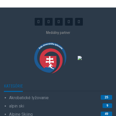
Mediálny partner
KATEGÓRIE
Akrobatické lyžovanie
25
alpin ski
9
Alpine Skiing
49