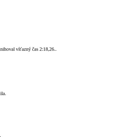
ihoval víťazný čas 2:18,26..
la.