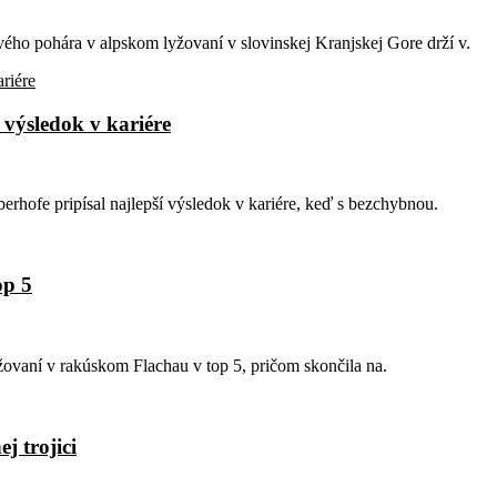
ho pohára v alpskom lyžovaní v slovinskej Kranjskej Gore drží v.
 výsledok v kariére
rhofe pripísal najlepší výsledok v kariére, keď s bezchybnou.
op 5
ovaní v rakúskom Flachau v top 5, pričom skončila na.
j trojici