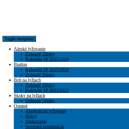
Toggle navigation
Alpské lyžovanie
Zobraziť články
Kalendár SP 2025/2026
Biatlon
Kalendár SP 2025/2026
Zobraziť články
Beh na lyžiach
Zobraziť články
Kalendár SP 2021/2022
Skoky na lyžiach
Zobraziť články
Ostatné
Akrobatické lyžovanie
Hokej
Sánkovanie
Severská kombinácia