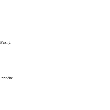
íťazný.
 priečke.