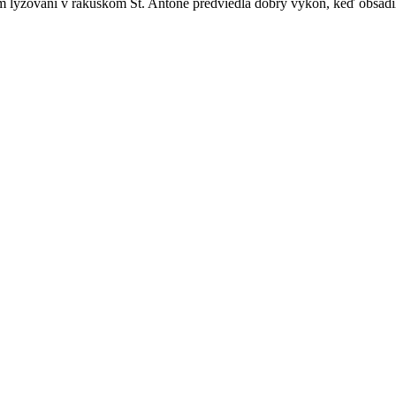
 lyžovaní v rakúskom St. Antone predviedla dobrý výkon, keď obsadi