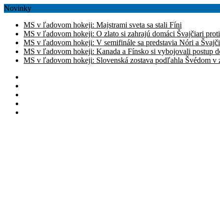
Novinky
MS v ľadovom hokeji: Majstrami sveta sa stali Fíni
MS v ľadovom hokeji: O zlato si zahrajú domáci Švajčiari prot
MS v ľadovom hokeji: V semifinále sa predstavia Nóri a Švajči
MS v ľadovom hokeji: Kanada a Fínsko si vybojovali postup d
MS v ľadovom hokeji: Slovenská zostava podľahla Švédom v zá