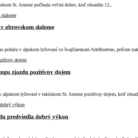
úskom St. Antone počínala veľmi dobre, keď obsadila 12..
l v obrovskom slalome
ho pohára v alpskom lyžovaní vo švajčiarskom Adelbodene, pričom zakn
ingu zjazdu pozitívny dojem
v alpskom lyžovaní v rakúskom St. Antone pozitívny dojem, keď obsadi
zdu predviedla dobrý výkon