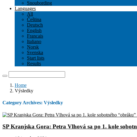
Snoubording
Languages
All
Čeština
Deutsch
English
Francais
Italiano
Norsk
Svenska
Start lists
Results
Home
Výsledky
Category Archives:
Výsledky
SP Kranjska Gora: Petra Vlhová sa po 1. kole sobotn