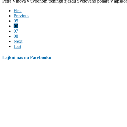
Petra Vlhová v úvodnom tréningu zjazdu Svetového pohára v alpskom
First
Previous
05
06
07
08
Next
Last
Lajkni nás na Facebooku