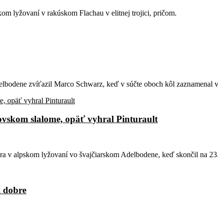
om lyžovaní v rakúskom Flachau v elitnej trojici, pričom.
lbodene zvíťazil Marco Schwarz, keď v súčte oboch kôl zaznamenal v
skom slalome, opäť vyhral Pinturault
v alpskom lyžovaní vo švajčiarskom Adelbodene, keď skončil na 23.
i dobre