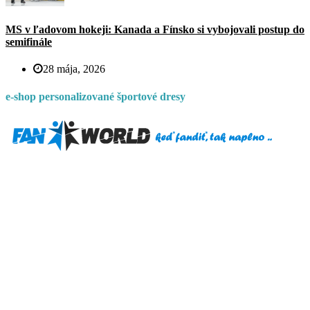
MS v ľadovom hokeji: Kanada a Fínsko si vybojovali postup do
semifinále
28 mája, 2026
e-shop personalizované športové dresy