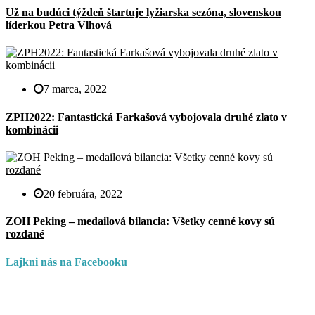
Už na budúci týždeň štartuje lyžiarska sezóna, slovenskou
líderkou Petra Vlhová
7 marca, 2022
ZPH2022: Fantastická Farkašová vybojovala druhé zlato v
kombinácii
20 februára, 2022
ZOH Peking – medailová bilancia: Všetky cenné kovy sú
rozdané
Lajkni nás na Facebooku