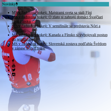
Novinky
MS v ľadovom hokeji: Majstrami sveta sa stali Fíni
MS v ľadovom hokeji: O zlato si zahrajú domáci Švajčiari
proti Fínsku
MS v ľadovom hokeji: V semifinále sa predstavia Nóri a
Švajčiari
MS v ľadovom hokeji: Kanada a Fínsko si vybojovali postup
do semifinále
MS v ľadovom hokeji: Slovenská zostava podľahla Švédom
v zápase o štvrťfinále