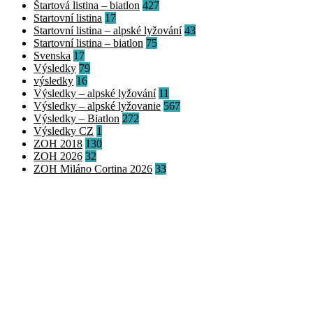
Štartová listina – biatlon
427
Startovní listina
17
Startovní listina – alpské lyžování
43
Startovní listina – biatlon
75
Svenska
17
Výsledky
79
výsledky
16
Výsledky – alpské lyžování
11
Výsledky – alpské lyžovanie
567
Výsledky – Biatlon
272
Výsledky CZ
1
ZOH 2018
130
ZOH 2026
32
ZOH Miláno Cortina 2026
33