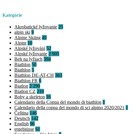
Kategórie
Akrobatické lyžovanie
25
alpin ski
9
Alpine Skiing
49
Alpint
10
Alpské lyžování
52
Alpské lyžovanie
2 905
Beh na lyžiach
394
Biathlon
50
Biathlon
5
Biathlon DE-AT-CH
363
Biathlon FR
6
Biatlon
2 299
Biatlon CZ
219
Boby a skeleton
16
Calendario della Coppa del mondo di biathlon
1
Calendario della coppa del mondo di sci alpino 2020/2021
1
Čeština
146
Deutsch
142
English
96
ergebnisse
61