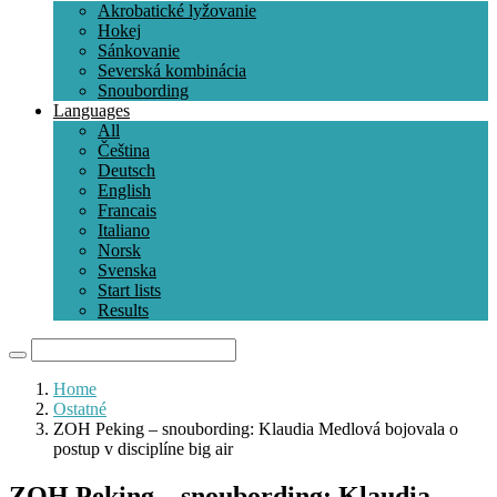
Akrobatické lyžovanie
Hokej
Sánkovanie
Severská kombinácia
Snoubording
Languages
All
Čeština
Deutsch
English
Francais
Italiano
Norsk
Svenska
Start lists
Results
Home
Ostatné
ZOH Peking – snoubording: Klaudia Medlová bojovala o
postup v disciplíne big air
ZOH Peking – snoubording: Klaudia