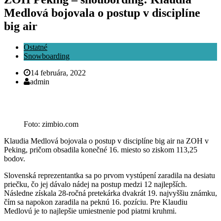
Medlová bojovala o postup v disciplíne
big air
Ostatné
Snowboarding
14 februára, 2022
admin
Foto: zimbio.com
Klaudia Medlová bojovala o postup v disciplíne big air na ZOH v
Peking, pričom obsadila konečné 16. miesto so ziskom 113,25
bodov.
Slovenská reprezentantka sa po prvom vystúpení zaradila na desiatu
priečku, čo jej dávalo nádej na postup medzi 12 najlepších.
Následne získala 28-ročná pretekárka dvakrát 19. najvyššiu známku,
čím sa napokon zaradila na peknú 16. pozíciu. Pre Klaudiu
Medlovú je to najlepšie umiestnenie pod piatmi kruhmi.