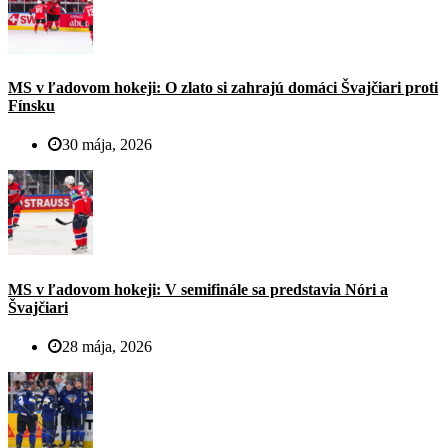
MS v ľadovom hokeji: O zlato si zahrajú domáci Švajčiari proti
Fínsku
30 mája, 2026
MS v ľadovom hokeji: V semifinále sa predstavia Nóri a
Švajčiari
28 mája, 2026