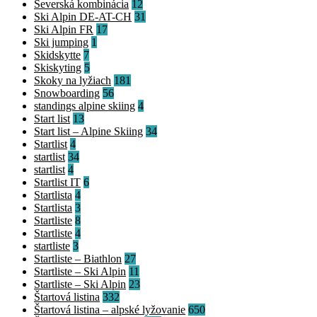
Severská kombinácia
12
Ski Alpin DE-AT-CH
31
Ski Alpin FR
17
Ski jumping
1
Skidskytte
7
Skiskyting
5
Skoky na lyžiach
181
Snowboarding
56
standings alpine skiing
4
Start list
13
Start list – Alpine Skiing
34
Startlist
4
startlist
34
startlist
4
Startlist IT
6
Startlista
4
Startlista
3
Startliste
8
Startliste
4
startliste
3
Startliste – Biathlon
27
Startliste – Ski Alpin
11
Startliste – Ski Alpin
23
Štartová listina
332
Štartová listina – alpské lyžovanie
650