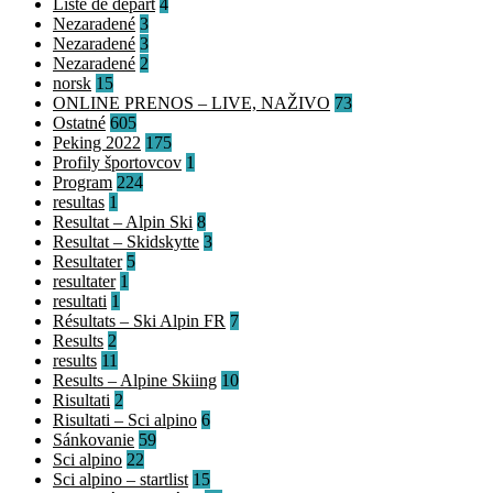
Liste de départ
4
Nezaradené
3
Nezaradené
3
Nezaradené
2
norsk
15
ONLINE PRENOS – LIVE, NAŽIVO
73
Ostatné
605
Peking 2022
175
Profily športovcov
1
Program
224
resultas
1
Resultat – Alpin Ski
8
Resultat – Skidskytte
3
Resultater
5
resultater
1
resultati
1
Résultats – Ski Alpin FR
7
Results
2
results
11
Results – Alpine Skiing
10
Risultati
2
Risultati – Sci alpino
6
Sánkovanie
59
Sci alpino
22
Sci alpino – startlist
15