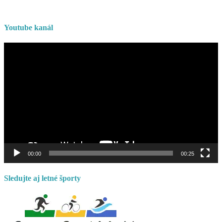
Youtube kanál
Video
prehrávač
00:00
00:25
Sledujte aj letné športy