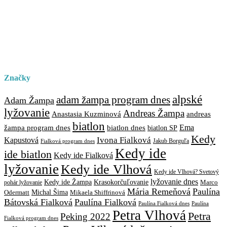
Značky
alpské
adam žampa program dnes
Adam Žampa
lyžovanie
Andreas Žampa
Anastasia Kuzminová
andreas
biatlon
biatlon dnes
Ema
žampa program dnes
biatlon SP
Kedy
Ivona Fialková
Kapustová
Jakub Borguľa
Fialková program dnes
Kedy ide
ide biatlon
Kedy ide Fialková
lyžovanie
Kedy ide Vlhová
Kedy ide Vlhová? Svetový
lyžovanie dnes
Kedy ide Žampa
Krasokorčuľovanie
Marco
pohár lyžovanie
Mária Remeňová
Paulína
Michal Šima
Mikaela Shiffrinová
Odermatt
Bátovská Fialková
Paulína Fialková
Paulína
Paulína Fialková dnes
Petra Vlhová
Petra
Peking 2022
Fialková program dnes