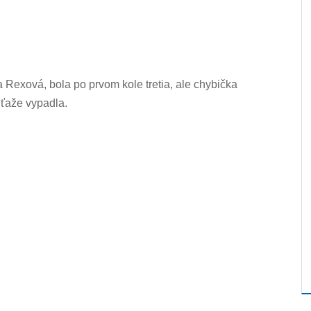
 Rexová, bola po prvom kole tretia, ale chybička
úťaže vypadla.