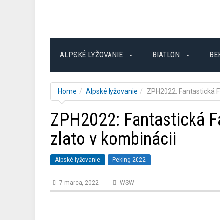
ALPSKÉ LYŽOVANIE
BIATLON
BE
Home
Alpské lyžovanie
ZPH2022: Fantastická F
ZPH2022: Fantastická F
zlato v kombinácii
Alpské lyžovanie
Peking 2022
7 marca, 2022
WSW