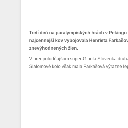
Tretí deň na paralympiských hrách v Pekingu p
najcennejší kov vybojovala Henrieta Farkašov
znevýhodnených žien.
V predpoludňajšom super-G bola Slovenka druhá
Slalomové kolo však mala Farkašová výrazne lepši