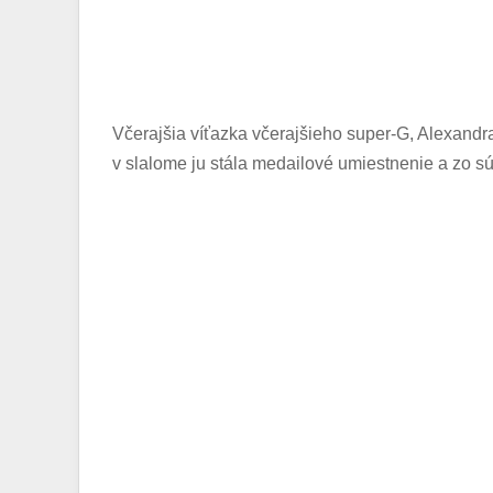
Včerajšia víťazka včerajšieho super-G, Alexandra
v slalome ju stála medailové umiestnenie a zo s