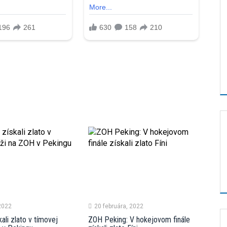
 2022
20 februára, 2022
ali zlato v tímovej
ZOH Peking: V hokejovom finále