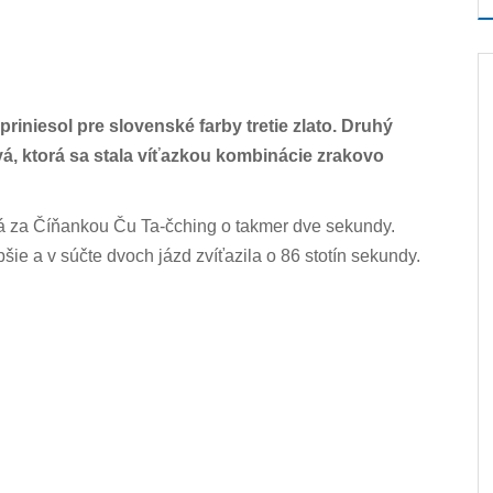
riniesol pre slovenské farby tretie zlato. Druhý
á, ktorá sa stala víťazkou kombinácie zrakovo
 za Číňankou Ču Ta-čching o takmer dve sekundy.
e a v súčte dvoch jázd zvíťazila o 86 stotín sekundy.