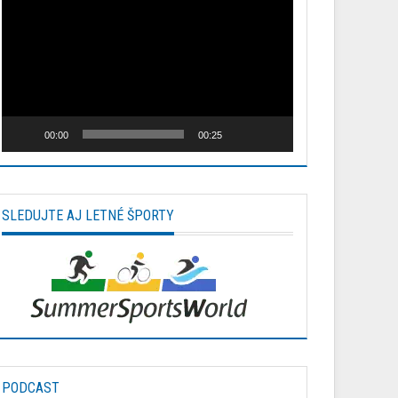
prehrávač
00:00
00:25
SLEDUJTE AJ LETNÉ ŠPORTY
PODCAST