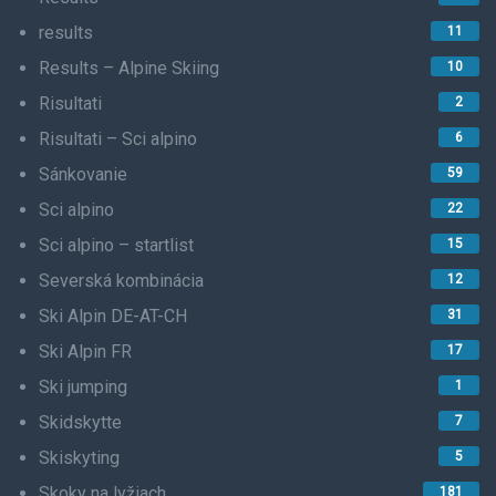
results
11
Results – Alpine Skiing
10
Risultati
2
Risultati – Sci alpino
6
Sánkovanie
59
Sci alpino
22
Sci alpino – startlist
15
Severská kombinácia
12
Ski Alpin DE-AT-CH
31
Ski Alpin FR
17
Ski jumping
1
Skidskytte
7
Skiskyting
5
Skoky na lyžiach
181