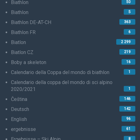
Biathlon
50
Biathlon
5
Biathlon DE-AT-CH
363
Biathlon FR
6
Biatlon
2 299
Biatlon CZ
219
Boby a skeleton
16
Calendario della Coppa del mondo di biathlon
1
Calendario della coppa del mondo di sci alpino
2020/2021
1
Čeština
146
Deutsch
142
English
96
ergebnisse
61
Ergebnisse – Ski Alpin
8