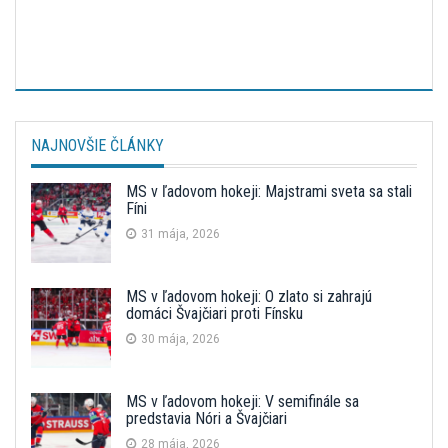
NAJNOVŠIE ČLÁNKY
MS v ľadovom hokeji: Majstrami sveta sa stali
Fíni
31 mája, 2026
MS v ľadovom hokeji: O zlato si zahrajú
domáci Švajčiari proti Fínsku
30 mája, 2026
MS v ľadovom hokeji: V semifinále sa
predstavia Nóri a Švajčiari
28 mája, 2026