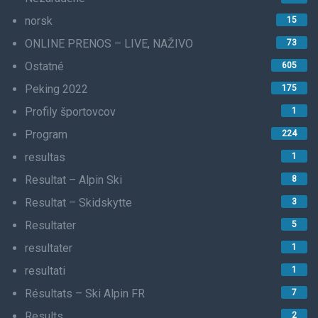
norsk
15
ONLINE PRENOS – LIVE, NAŽIVO
73
Ostatné
605
Peking 2022
175
Profily športovcov
1
Program
224
resultas
1
Resultat – Alpin Ski
8
Resultat – Skidskytte
3
Resultater
5
resultater
1
resultati
1
Résultats – Ski Alpin FR
7
Results
2