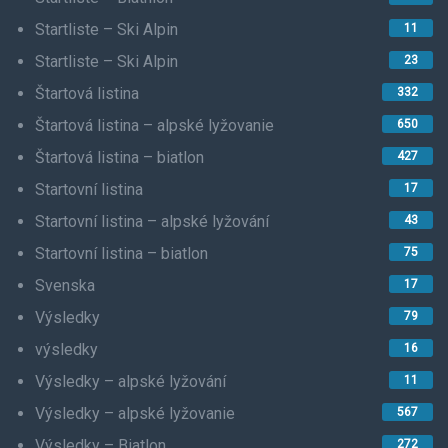
Startliste – Ski Alpin
11
Startliste – Ski Alpin
23
Štartová listina
332
Štartová listina – alpské lyžovanie
650
Štartová listina – biatlon
427
Startovní listina
17
Startovní listina – alpské lyžování
43
Startovní listina – biatlon
75
Svenska
17
Výsledky
79
výsledky
16
Výsledky – alpské lyžování
11
Výsledky – alpské lyžovanie
567
Výsledky – Biatlon
272