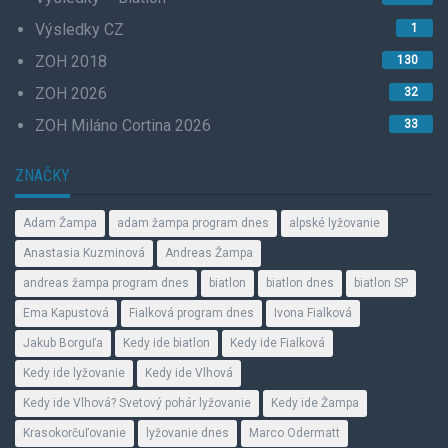
Výsledky CZ
1
ZOH 2018
130
ZOH 2026
32
ZOH Miláno Cortina 2026
33
ZNAČKY
Adam Žampa
adam žampa program dnes
alpské lyžovanie
Anastasia Kuzminová
Andreas Žampa
andreas žampa program dnes
biatlon
biatlon dnes
biatlon SP
Ema Kapustová
Fialková program dnes
Ivona Fialková
Jakub Borguľa
Kedy ide biatlon
Kedy ide Fialková
Kedy ide lyžovanie
Kedy ide Vlhová
Kedy ide Vlhová? Svetový pohár lyžovanie
Kedy ide Žampa
Krasokorčuľovanie
lyžovanie dnes
Marco Odermatt