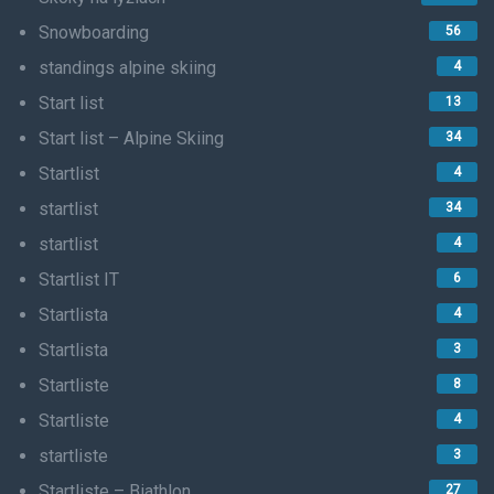
Snowboarding
56
standings alpine skiing
4
Start list
13
Start list – Alpine Skiing
34
Startlist
4
startlist
34
startlist
4
Startlist IT
6
Startlista
4
Startlista
3
Startliste
8
Startliste
4
startliste
3
Startliste – Biathlon
27