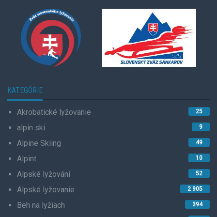
KATEGÓRIE
Akrobatické lyžovanie
25
alpin ski
9
Alpine Skiing
49
Alpint
10
Alpské lyžování
52
Alpské lyžovanie
2 905
Beh na lyžiach
394