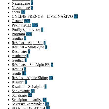
Nezaradené
3
Nezaradené
2
norsk
15
ONLINE PRENOS – LIVE, NAŽIVO
73
Ostatné
605
Peking 2022
175
Profily športovcov
1
Program
224
resultas
1
Resultat – Alpin Ski
8
Resultat – Skidskytte
3
Resultater
5
resultater
1
resultati
1
Résultats – Ski Alpin FR
7
Results
2
results
11
Results – Alpine Skiing
10
Risultati
2
Risultati – Sci alpino
6
Sánkovanie
59
Sci alpino
22
Sci alpino – startlist
15
Severská kombinácia
12
Ski Alpin DE-AT-CH
31