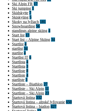
Ski Alpin FR
17
Ski jumping
1
Skidskytte
7
Skiskyting
5
Skoky na lyžiach
181
Snowboarding
56
standings alpine skiing
4
Start list
13
Start list – Alpine Skiing
34
Startlist
4
startlist
34
startlist
4
Startlist IT
6
Startlista
4
Startlista
3
Startliste
8
Startliste
4
startliste
3
Startliste – Biathlon
27
Startliste – Ski Alpin
11
Startliste – Ski Alpin
23
Štartová listina
332
Štartová listina – alpské lyžovanie
650
Štartová listina – biatlon
427
Startovní listina
17