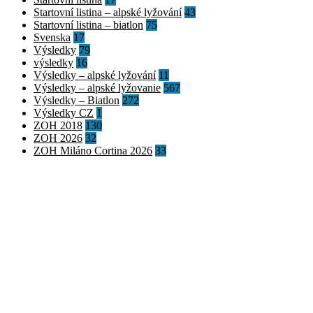
Startovní listina – alpské lyžování
43
Startovní listina – biatlon
75
Svenska
17
Výsledky
79
výsledky
16
Výsledky – alpské lyžování
11
Výsledky – alpské lyžovanie
567
Výsledky – Biatlon
272
Výsledky CZ
1
ZOH 2018
130
ZOH 2026
32
ZOH Miláno Cortina 2026
33