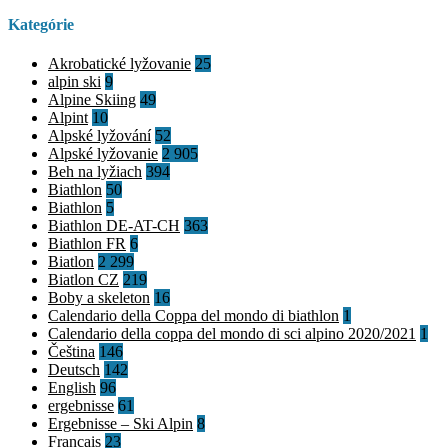
Kategórie
Akrobatické lyžovanie
25
alpin ski
9
Alpine Skiing
49
Alpint
10
Alpské lyžování
52
Alpské lyžovanie
2 905
Beh na lyžiach
394
Biathlon
50
Biathlon
5
Biathlon DE-AT-CH
363
Biathlon FR
6
Biatlon
2 299
Biatlon CZ
219
Boby a skeleton
16
Calendario della Coppa del mondo di biathlon
1
Calendario della coppa del mondo di sci alpino 2020/2021
1
Čeština
146
Deutsch
142
English
96
ergebnisse
61
Ergebnisse – Ski Alpin
8
Francais
23