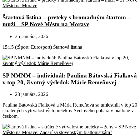
Štartová listina – preteky s hromadným štartom –
muži – SP Nové Město na Morave
25 januára, 2026
15:15 (:Šport, Eurosport) Štartová listina
SP NMNM – individuál: Paulína Bátovská Fialková
v top 20, životný výsledok Márie Remeňovej
23 januára, 2026
Paulína Bátovská Fialková a Mária Remeňová sa umiestnili v top 20
skrátených vytrvalostných pretekov Svetového pohára v biatlone v
českom.