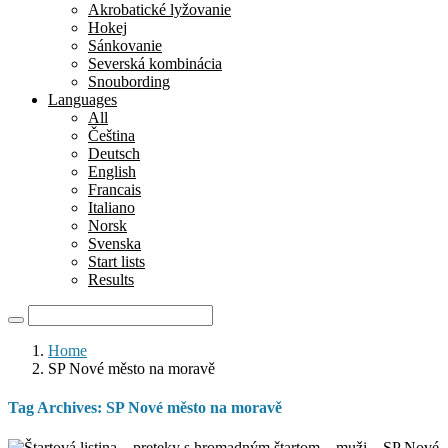
Akrobatické lyžovanie
Hokej
Sánkovanie
Severská kombinácia
Snoubording
Languages
All
Čeština
Deutsch
English
Francais
Italiano
Norsk
Svenska
Start lists
Results
Home
SP Nové město na moravě
Tag Archives:
SP Nové město na moravě