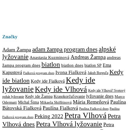
Značky
alpské
adam žampa program dnes
Adam Žampa
lyžovanie
Andreas Žampa
Anastasia Kuzminová
andreas
biatlon
biatlon dnes
Ema
žampa program dnes
biatlon SP
Kedy
Ivona Fialková
Kapustová
Jakub Borguľa
Fialková program dnes
Kedy ide
ide biatlon
Kedy ide Fialková
lyžovanie
Kedy ide Vlhová
Kedy ide Vlhová? Svetový
lyžovanie dnes
Kedy ide Žampa
Krasokorčuľovanie
Marco
pohár lyžovanie
Mária Remeňová
Paulína
Michal Šima
Mikaela Shiffrinová
Odermatt
Bátovská Fialková
Paulína Fialková
Paulína
Paulína Fialková dnes
Petra Vlhová
Petra
Peking 2022
Fialková program dnes
Petra Vlhová lyžovanie
Vlhová dnes
Petra