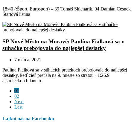
18:40 (:Šport, Eurosport) – 39 Tomáš Sklenárik, 94 Damián Cesnek
Štartová listina
SP Nové Město na Moravě: Paulína Fialková sa v
stíhačke prebojovala do najlepšej desiatky
7 marca, 2021
Paulína Fialková sa v stíhacích pretekoch prebojovala do najlepšej
desiatky, keď cieľ preťala na 9. mieste so stratou +1:26.9
a streleckou bilanciu.
01
02
Next
Last
Lajkni nás na Facebooku