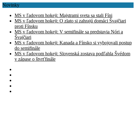
Novinky
MS v ľadovom hokeji: Majstrami sveta sa stali Fíni
MS v ľadovom hokeji: O zlato si zahrajú domáci Švajčiari
proti Fínsku
MS v ľadovom hokeji: V semifinále sa predstavia Nóri a
Švajčiari
MS v ľadovom hokeji: Kanada a Fínsko si vybojovali postup
do semifinále
MS v ľadovom hokeji: Slovenská zostava podľahla Švédom
v zápase o štvrťfinále