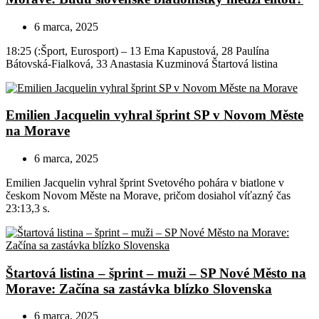
6 marca, 2025
18:25 (:Šport, Eurosport) – 13 Ema Kapustová, 28 Paulína
Bátovská-Fialková, 33 Anastasia Kuzminová Štartová listina
Emilien Jacquelin vyhral šprint SP v Novom Měste
na Morave
6 marca, 2025
Emilien Jacquelin vyhral šprint Svetového pohára v biatlone v
českom Novom Měste na Morave, pričom dosiahol víťazný čas
23:13,3 s.
Štartová listina – šprint – muži – SP Nové Město na
Morave: Začína sa zastávka blízko Slovenska
6 marca, 2025