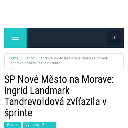
T
o
g
g
Home
Biatlon
SP Nové Město na Morave: Ingrid Landmark
l
Tandrevoldová zvíťazila v šprinte
e
SP Nové Město na Morave:
n
a
Ingrid Landmark
v
i
Tandrevoldová zvíťazila v
g
a
šprinte
t
i
Biatlon
Výsledky - Biatlon
o