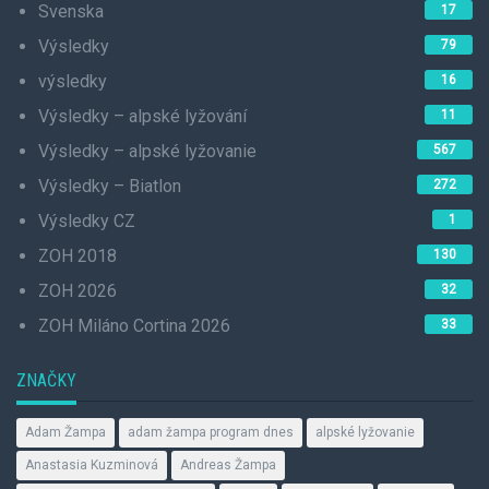
Svenska
17
Výsledky
79
výsledky
16
Výsledky – alpské lyžování
11
Výsledky – alpské lyžovanie
567
Výsledky – Biatlon
272
Výsledky CZ
1
ZOH 2018
130
ZOH 2026
32
ZOH Miláno Cortina 2026
33
ZNAČKY
Adam Žampa
adam žampa program dnes
alpské lyžovanie
Anastasia Kuzminová
Andreas Žampa