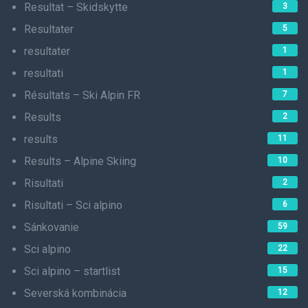
Resultat – Skidskytte
3
Resultater
5
resultater
1
resultati
1
Résultats – Ski Alpin FR
7
Results
2
results
11
Results – Alpine Skiing
10
Risultati
2
Risultati – Sci alpino
6
Sánkovanie
59
Sci alpino
22
Sci alpino – startlist
15
Severská kombinácia
12