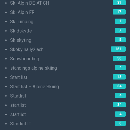
Ski Alpin DE-AT-CH
31
Ski Alpin FR
17
Ski jumping
1
Skidskytte
7
Skiskyting
5
Skoky na lyžiach
181
Snowboarding
56
standings alpine skiing
4
Start list
13
Start list – Alpine Skiing
34
Startlist
4
startlist
34
startlist
4
Startlist IT
6