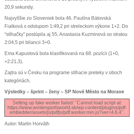
20,9 sekundy.
Najvyššie zo Sloveniek bola 46. Paulína Bátovská
Fialková s odstupom 1:49,2 pri streleckom výkone 1+2. Do
“stíhačky” postúpila aj 55. Anastasia Kuzminová so stratou
2:04,5 pri bilancii 3+0.
Ema Kapustová bola klasifikovaná na 68. pozícii (1+0,
+2:21,3).
Zajtra sú v Česku na programe stíhacie preteky v oboch
kategóriách.
Výsledky – šprint – ženy – SP Nové Město na Morave
Setting up fake worker failed: "Cannot load script at:
https://www.wintersportsworld.sk/wp-content/plugins/pdf-
embedder/assets/js/pdfjs/pdf.worker.min.js?ver=4.6.4".
Autor: Martin Horváth