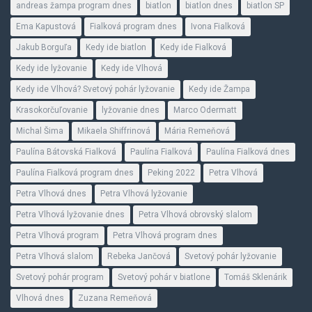
andreas žampa program dnes
biatlon
biatlon dnes
biatlon SP
Ema Kapustová
Fialková program dnes
Ivona Fialková
Jakub Borguľa
Kedy ide biatlon
Kedy ide Fialková
Kedy ide lyžovanie
Kedy ide Vlhová
Kedy ide Vlhová? Svetový pohár lyžovanie
Kedy ide Žampa
Krasokorčuľovanie
lyžovanie dnes
Marco Odermatt
Michal Šima
Mikaela Shiffrinová
Mária Remeňová
Paulína Bátovská Fialková
Paulína Fialková
Paulína Fialková dnes
Paulína Fialková program dnes
Peking 2022
Petra Vlhová
Petra Vlhová dnes
Petra Vlhová lyžovanie
Petra Vlhová lyžovanie dnes
Petra Vlhová obrovský slalom
Petra Vlhová program
Petra Vlhová program dnes
Petra Vlhová slalom
Rebeka Jančová
Svetový pohár lyžovanie
Svetový pohár program
Svetový pohár v biatlone
Tomáš Sklenárik
Vlhová dnes
Zuzana Remeňová