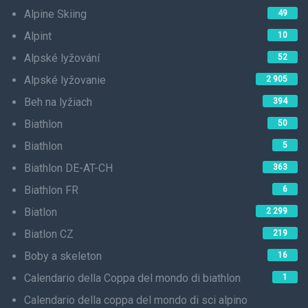
Alpine Skiing
49
Alpint
10
Alpské lyžování
52
Alpské lyžovanie
2 905
Beh na lyžiach
394
Biathlon
50
Biathlon
5
Biathlon DE-AT-CH
363
Biathlon FR
6
Biatlon
2 299
Biatlon CZ
219
Boby a skeleton
16
Calendario della Coppa del mondo di biathlon
1
Calendario della coppa del mondo di sci alpino