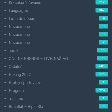
Krasokorčuľovanie
112
Languages
367
Liste de départ
4
Nezaradené
3
Nezaradené
3
Nezaradené
2
norsk
15
ONLINE PRENOS – LIVE, NAŽIVO
73
Ostatné
605
Peking 2022
175
Profily športovcov
1
Program
224
resultas
1
Resultat – Alpin Ski
8