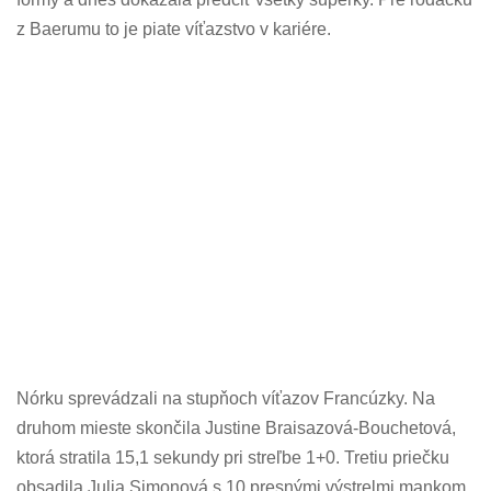
z Baerumu to je piate víťazstvo v kariére.
Nórku sprevádzali na stupňoch víťazov Francúzky. Na
druhom mieste skončila Justine Braisazová-Bouchetová,
ktorá stratila 15,1 sekundy pri streľbe 1+0. Tretiu priečku
obsadila Julia Simonová s 10 presnými výstrelmi mankom