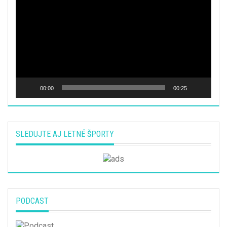
prehrávač
00:00
00:25
SLEDUJTE AJ LETNÉ ŠPORTY
PODCAST