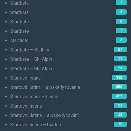
Startlista
4
Startlista
3
Startliste
8
Startliste
4
startliste
3
Startliste – Biathlon
27
Startliste – Ski Alpin
11
Startliste – Ski Alpin
23
Štartová listina
332
Štartová listina – alpské lyžovanie
650
Štartová listina – biatlon
427
Startovní listina
17
Startovní listina – alpské lyžování
43
Startovní listina – biatlon
75