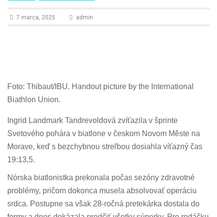
n
7 marca, 2025
admin
Foto: Thibaut/IBU. Handout picture by the International
Biathlon Union.
Ingrid Landmark Tandrevoldová zvíťazila v šprinte
Svetového pohára v biatlone v českom Novom Měste na
Morave, keď s bezchybnou streľbou dosiahla víťazný čas
19:13,5.
Nórska biatlonistka prekonala počas sezóny zdravotné
problémy, pričom dokonca musela absolvovať operáciu
srdca. Postupne sa však 28-ročná pretekárka dostala do
formy a dnes dokázala predčiť všetky súperky. Pre rodáčku