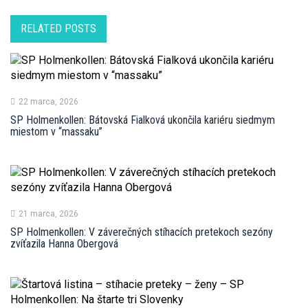
RELATED POSTS
22 marca, 2026
SP Holmenkollen: Bátovská Fialková ukončila kariéru siedmym
miestom v “massaku”
21 marca, 2026
SP Holmenkollen: V záverečných stíhacích pretekoch sezóny
zvíťazila Hanna Obergová