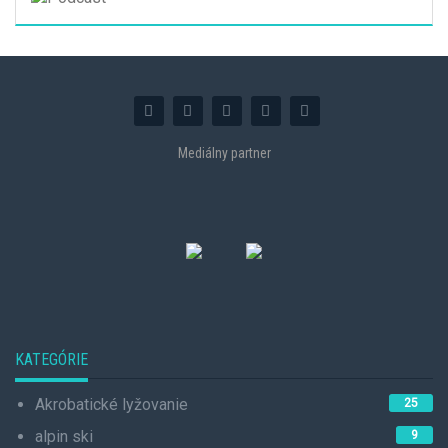
Mediálny partner
KATEGÓRIE
Akrobatické lyžovanie
25
alpin ski
9