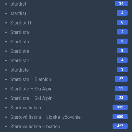
startlist
34
startlist
4
Startlist IT
6
Startlista
4
Startlista
3
Startliste
8
Startliste
4
startliste
3
Startliste – Biathlon
27
Startliste – Ski Alpin
11
Startliste – Ski Alpin
23
Štartová listina
332
Štartová listina – alpské lyžovanie
650
Štartová listina – biatlon
427