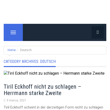
T
o
g
g
Home
Deutsch
l
e
CATEGORY ARCHIVES:
DEUTSCH
n
a
v
i
Tiril Eckhoff nicht zu schlagen –
g
Herrmann starke Zweite
a
t
9 marca, 2021
i
Tiril Eckhoff scheint in der derzeitigen Form nicht zu schlagen
o