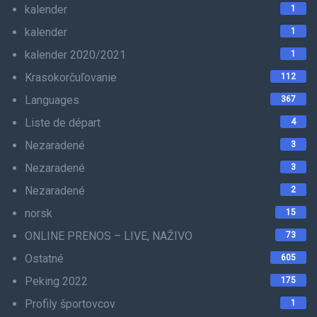
kalender
1
kalender
1
kalender 2020/2021
1
Krasokorčuľovanie
112
Languages
367
Liste de départ
4
Nezaradené
3
Nezaradené
3
Nezaradené
2
norsk
15
ONLINE PRENOS – LIVE, NAŽIVO
73
Ostatné
605
Peking 2022
175
Profily športovcov
1