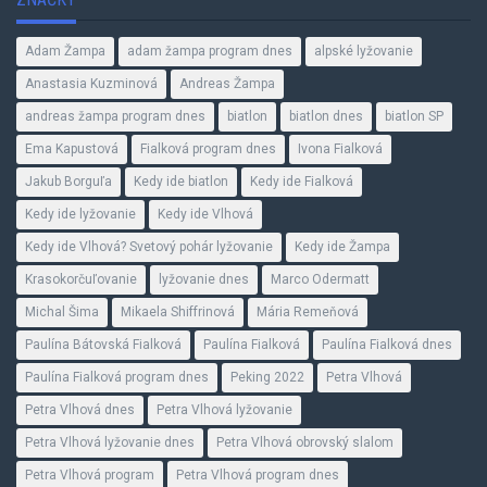
Adam Žampa
adam žampa program dnes
alpské lyžovanie
Anastasia Kuzminová
Andreas Žampa
andreas žampa program dnes
biatlon
biatlon dnes
biatlon SP
Ema Kapustová
Fialková program dnes
Ivona Fialková
Jakub Borguľa
Kedy ide biatlon
Kedy ide Fialková
Kedy ide lyžovanie
Kedy ide Vlhová
Kedy ide Vlhová? Svetový pohár lyžovanie
Kedy ide Žampa
Krasokorčuľovanie
lyžovanie dnes
Marco Odermatt
Michal Šima
Mikaela Shiffrinová
Mária Remeňová
Paulína Bátovská Fialková
Paulína Fialková
Paulína Fialková dnes
Paulína Fialková program dnes
Peking 2022
Petra Vlhová
Petra Vlhová dnes
Petra Vlhová lyžovanie
Petra Vlhová lyžovanie dnes
Petra Vlhová obrovský slalom
Petra Vlhová program
Petra Vlhová program dnes