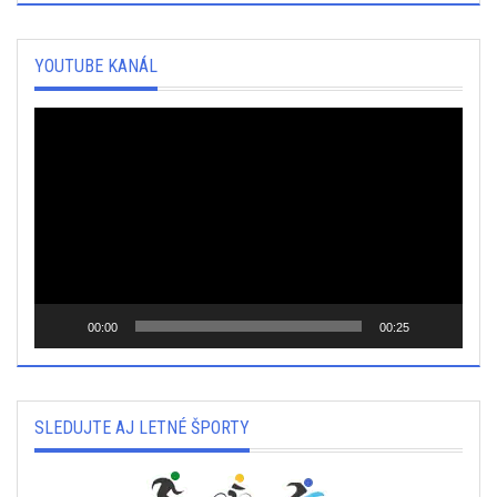
YOUTUBE KANÁL
Video
prehrávač
00:00
00:25
SLEDUJTE AJ LETNÉ ŠPORTY