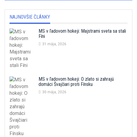
NAJNOVŠIE ČLÁNKY
MS v ľadovom hokeji: Majstrami sveta sa stali
Fíni
31 mája, 2026
MS v ľadovom hokeji: O zlato si zahrajú
domáci Švajčiari proti Fínsku
30 mája, 2026