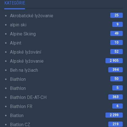
KATEGÓRIE
Akrobatické lyžovanie
25
alpin ski
9
Alpine Skiing
49
Alpint
10
Alpské lyžování
52
Alpské lyžovanie
2 905
Beh na lyžiach
394
Biathlon
50
Biathlon
5
Biathlon DE-AT-CH
363
Biathlon FR
6
Biatlon
2 299
Biatlon CZ
219