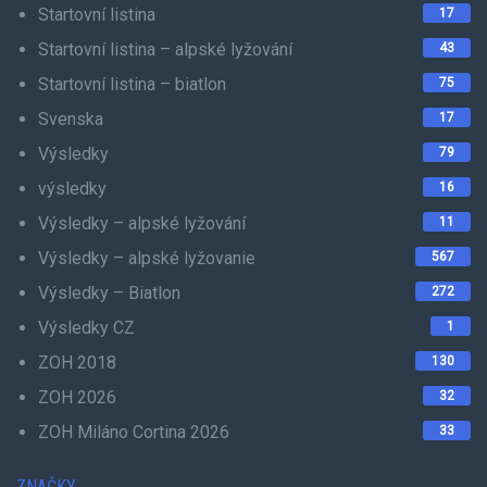
Startovní listina
17
Startovní listina – alpské lyžování
43
Startovní listina – biatlon
75
Svenska
17
Výsledky
79
výsledky
16
Výsledky – alpské lyžování
11
Výsledky – alpské lyžovanie
567
Výsledky – Biatlon
272
Výsledky CZ
1
ZOH 2018
130
ZOH 2026
32
ZOH Miláno Cortina 2026
33
ZNAČKY