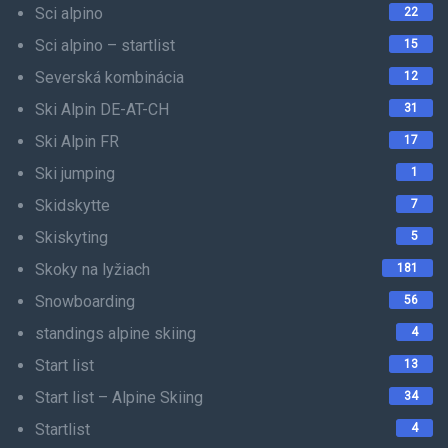
Sci alpino
22
Sci alpino – startlist
15
Severská kombinácia
12
Ski Alpin DE-AT-CH
31
Ski Alpin FR
17
Ski jumping
1
Skidskytte
7
Skiskyting
5
Skoky na lyžiach
181
Snowboarding
56
standings alpine skiing
4
Start list
13
Start list – Alpine Skiing
34
Startlist
4