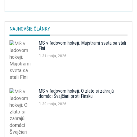
NAJNOVŠIE ČLÁNKY
MS v ľadovom hokeji: Majstrami sveta sa stali
Fíni
31 mája, 2026
MS v ľadovom hokeji: O zlato si zahrajú
domáci Švajčiari proti Fínsku
30 mája, 2026