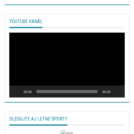
YOUTUBE KANÁL
Video
prehrávač
00:00
00:25
SLEDUJTE AJ LETNÉ ŠPORTY