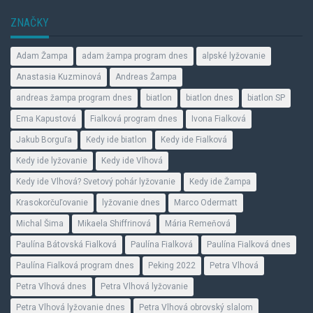
ZNAČKY
Adam Žampa
adam žampa program dnes
alpské lyžovanie
Anastasia Kuzminová
Andreas Žampa
andreas žampa program dnes
biatlon
biatlon dnes
biatlon SP
Ema Kapustová
Fialková program dnes
Ivona Fialková
Jakub Borguľa
Kedy ide biatlon
Kedy ide Fialková
Kedy ide lyžovanie
Kedy ide Vlhová
Kedy ide Vlhová? Svetový pohár lyžovanie
Kedy ide Žampa
Krasokorčuľovanie
lyžovanie dnes
Marco Odermatt
Michal Šima
Mikaela Shiffrinová
Mária Remeňová
Paulína Bátovská Fialková
Paulína Fialková
Paulína Fialková dnes
Paulína Fialková program dnes
Peking 2022
Petra Vlhová
Petra Vlhová dnes
Petra Vlhová lyžovanie
Petra Vlhová lyžovanie dnes
Petra Vlhová obrovský slalom