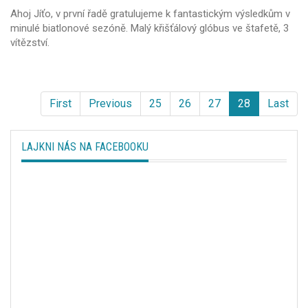
Ahoj Jíťo, v první řadě gratulujeme k fantastickým výsledkům v
minulé biatlonové sezóně. Malý křišťálový glóbus ve štafetě, 3
vítězství.
First
Previous
25
26
27
28
Last
LAJKNI NÁS NA FACEBOOKU