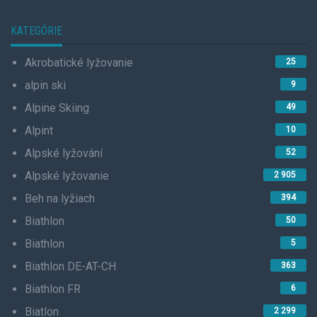
KATEGÓRIE
Akrobatické lyžovanie
25
alpin ski
9
Alpine Skiing
49
Alpint
10
Alpské lyžování
52
Alpské lyžovanie
2 905
Beh na lyžiach
394
Biathlon
50
Biathlon
5
Biathlon DE-AT-CH
363
Biathlon FR
6
Biatlon
2 299