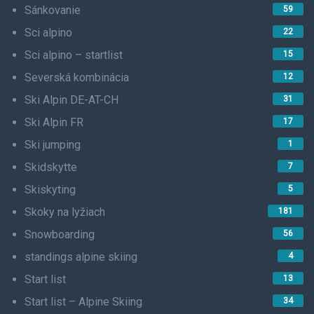
Sánkovanie
59
Sci alpino
22
Sci alpino – startlist
15
Severská kombinácia
12
Ski Alpin DE-AT-CH
31
Ski Alpin FR
17
Ski jumping
1
Skidskytte
7
Skiskyting
5
Skoky na lyžiach
181
Snowboarding
56
standings alpine skiing
4
Start list
13
Start list – Alpine Skiing
34