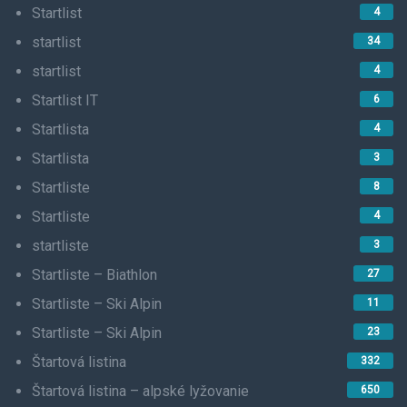
Startlist
4
startlist
34
startlist
4
Startlist IT
6
Startlista
4
Startlista
3
Startliste
8
Startliste
4
startliste
3
Startliste – Biathlon
27
Startliste – Ski Alpin
11
Startliste – Ski Alpin
23
Štartová listina
332
Štartová listina – alpské lyžovanie
650