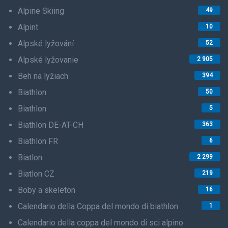
Alpine Skiing
49
Alpint
10
Alpské lyžování
52
Alpské lyžovanie
2 905
Beh na lyžiach
394
Biathlon
50
Biathlon
5
Biathlon DE-AT-CH
363
Biathlon FR
6
Biatlon
2 299
Biatlon CZ
219
Boby a skeleton
16
Calendario della Coppa del mondo di biathlon
1
Calendario della coppa del mondo di sci alpino