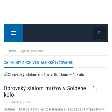
T
o
g
g
Home
Alpské lyžovanie
l
e
CATEGORY ARCHIVES:
ALPSKÉ LYŽOVANIE
n
a
v
i
Obrovský slalom mužov v Söldene – 1.
g
kolo
a
t
26 októbra, 2014
i
Sölden – Marcel Hirscher z Rakúska si zabezpečil víťazstvo v 1.
o