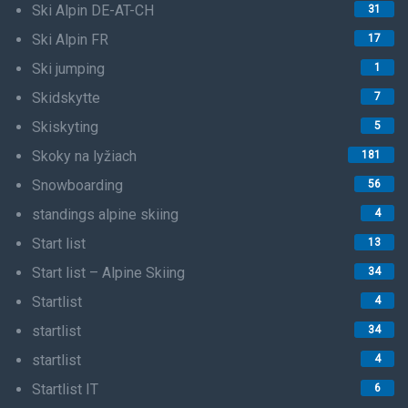
Ski Alpin DE-AT-CH
31
Ski Alpin FR
17
Ski jumping
1
Skidskytte
7
Skiskyting
5
Skoky na lyžiach
181
Snowboarding
56
standings alpine skiing
4
Start list
13
Start list – Alpine Skiing
34
Startlist
4
startlist
34
startlist
4
Startlist IT
6