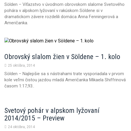
Sölden – Víťazstvo v úvodnom obrovskom slalome Svetového
pohára v alpskom lyžovaní v rakúskom Söldene si v
dramatickom závere rozdelili domáca Anna Fenningerová a
Američanka.
Obrovský slalom žien v Söldene – 1. kolo
25 októbra, 2014
Sölden – Najlepšie sa s nástrahami trate vysporiadala v prvom
kole veľmi čistou jazdou mladá Američanka Mikaela Shiffrinová
časom 1:17,93..
Svetový pohár v alpskom lyžovaní
2014/2015 – Preview
24 októbra, 2014