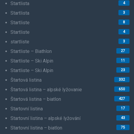
Startlista
4
Startlista
3
Startliste
8
Startliste
4
startliste
3
Startliste – Biathlon
27
Startliste – Ski Alpin
11
Startliste – Ski Alpin
23
Štartová listina
332
Štartová listina – alpské lyžovanie
650
Štartová listina – biatlon
427
Startovní listina
17
Startovní listina – alpské lyžování
43
Startovní listina – biatlon
75