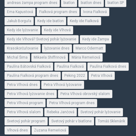
andreas žampa program dnes
biatlon
biatlon dnes
biatlon SP
Ema Kapustová
Fialková program dnes
Ivona Fialková
Jakub Borguľa
Kedy ide biatlon
Kedy ide Fialková
Kedy ide lyžovanie
Kedy ide Vlhová
Kedy ide Vlhová? Svetový pohár lyžovanie
Kedy ide Žampa
Krasokorčuľovanie
lyžovanie dnes
Marco Odermatt
Michal Šima
Mikaela Shiffrinová
Mária Remeňová
Paulína Bátovská Fialková
Paulína Fialková
Paulína Fialková dnes
Paulína Fialková program dnes
Peking 2022
Petra Vlhová
Petra Vlhová dnes
Petra Vlhová lyžovanie
Petra Vlhová lyžovanie dnes
Petra Vlhová obrovský slalom
Petra Vlhová program
Petra Vlhová program dnes
Petra Vlhová slalom
Rebeka Jančová
Svetový pohár lyžovanie
Svetový pohár program
Svetový pohár v biatlone
Tomáš Sklenárik
Vlhová dnes
Zuzana Remeňová