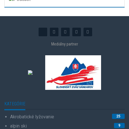
Mediálny partner
KATEGÓRIE
Akrobatické lyžovanie
25
alpin ski
9