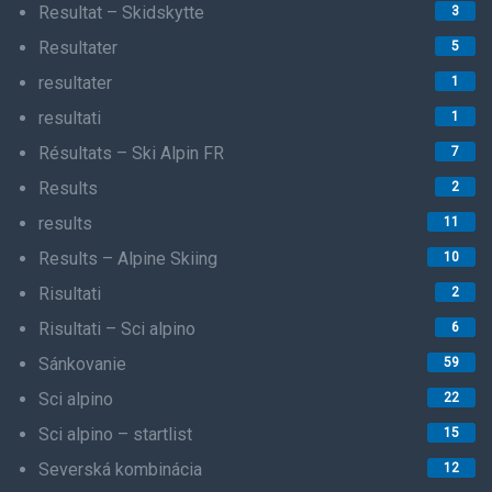
Resultat – Skidskytte
3
Resultater
5
resultater
1
resultati
1
Résultats – Ski Alpin FR
7
Results
2
results
11
Results – Alpine Skiing
10
Risultati
2
Risultati – Sci alpino
6
Sánkovanie
59
Sci alpino
22
Sci alpino – startlist
15
Severská kombinácia
12