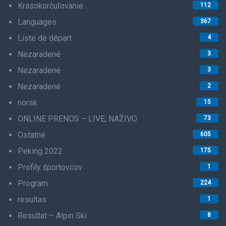
Krasokorčuľovanie
112
Languages
367
Liste de départ
4
Nezaradené
3
Nezaradené
3
Nezaradené
2
norsk
15
ONLINE PRENOS – LIVE, NAŽIVO
73
Ostatné
605
Peking 2022
175
Profily športovcov
1
Program
224
resultas
1
Resultat – Alpin Ski
8