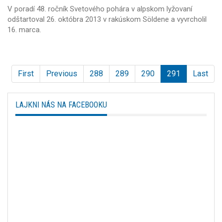
V poradí 48. ročník Svetového pohára v alpskom lyžovaní
odštartoval 26. októbra 2013 v rakúskom Söldene a vyvrcholil
16. marca.
First
Previous
288
289
290
291
Last
LAJKNI NÁS NA FACEBOOKU