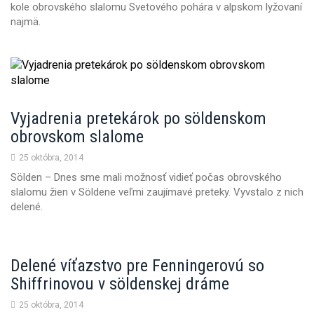
kole obrovského slalomu Svetového pohára v alpskom lyžovaní
n
najmä.
Vyjadrenia pretekárok po söldenskom
obrovskom slalome
25 októbra, 2014
Sölden – Dnes sme mali možnosť vidieť počas obrovského
slalomu žien v Söldene veľmi zaujímavé preteky. Vyvstalo z nich
delené.
Delené víťazstvo pre Fenningerovú so
Shiffrinovou v söldenskej dráme
25 októbra, 2014