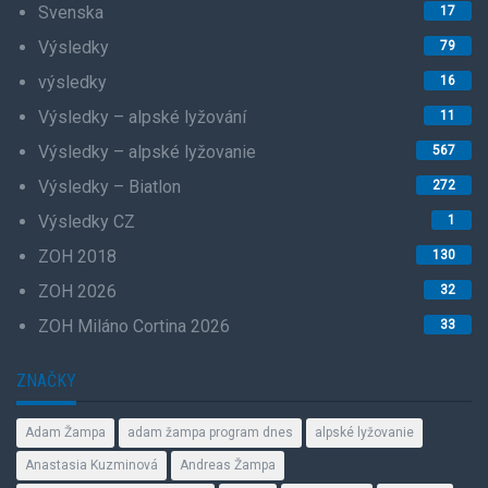
Svenska
17
Výsledky
79
výsledky
16
Výsledky – alpské lyžování
11
Výsledky – alpské lyžovanie
567
Výsledky – Biatlon
272
Výsledky CZ
1
ZOH 2018
130
ZOH 2026
32
ZOH Miláno Cortina 2026
33
ZNAČKY
Adam Žampa
adam žampa program dnes
alpské lyžovanie
Anastasia Kuzminová
Andreas Žampa