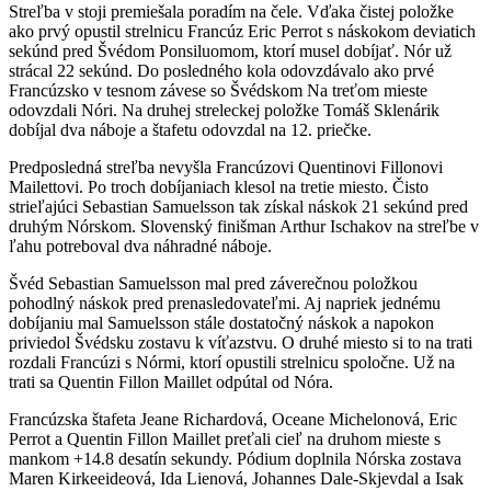
Streľba v stoji premiešala poradím na čele. Vďaka čistej položke
ako prvý opustil strelnicu Francúz Eric Perrot s náskokom deviatich
sekúnd pred Švédom Ponsiluomom, ktorí musel dobíjať. Nór už
strácal 22 sekúnd. Do posledného kola odovzdávalo ako prvé
Francúzsko v tesnom závese so Švédskom Na treťom mieste
odovzdali Nóri. Na druhej streleckej položke Tomáš Sklenárik
dobíjal dva náboje a štafetu odovzdal na 12. priečke.
Predposledná streľba nevyšla Francúzovi Quentinovi Fillonovi
Mailettovi. Po troch dobíjaniach klesol na tretie miesto. Čisto
strieľajúci Sebastian Samuelsson tak získal náskok 21 sekúnd pred
druhým Nórskom. Slovenský finišman Arthur Ischakov na streľbe v
ľahu potreboval dva náhradné náboje.
Švéd Sebastian Samuelsson mal pred záverečnou položkou
pohodlný náskok pred prenasledovateľmi. Aj napriek jednému
dobíjaniu mal Samuelsson stále dostatočný náskok a napokon
priviedol Švédsku zostavu k víťazstvu. O druhé miesto si to na trati
rozdali Francúzi s Nórmi, ktorí opustili strelnicu spoločne. Už na
trati sa Quentin Fillon Maillet odpútal od Nóra.
Francúzska štafeta Jeane Richardová, Oceane Michelonová, Eric
Perrot a Quentin Fillon Maillet preťali cieľ na druhom mieste s
mankom +14.8 desatín sekundy. Pódium doplnila Nórska zostava
Maren Kirkeeideová, Ida Lienová, Johannes Dale-Skjevdal a Isak