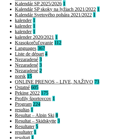
Kalendár SP 2025/2026
1
Kalendár SP skoky na lyžiach 2021/2022
1
Kalendár Svetového pohára 2021/2022
1
kalender
1
kalender
1
kalender
1
kalender 2020/2021
1
Krasokorčuľovanie
112
Languages
367
Liste de départ
4
Nezaradené
3
Nezaradené
3
Nezaradené
2
norsk
15
ONLINE PRENOS – LIVE, NAŽIVO
73
Ostatné
605
Peking 2022
175
Profily športovcov
1
Program
224
resultas
1
Resultat – Alpin Ski
8
Resultat – Skidskytte
3
Resultater
5
resultater
1
resultati
1