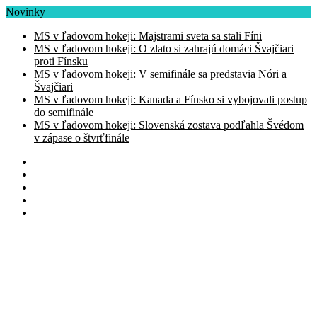
Novinky
MS v ľadovom hokeji: Majstrami sveta sa stali Fíni
MS v ľadovom hokeji: O zlato si zahrajú domáci Švajčiari
proti Fínsku
MS v ľadovom hokeji: V semifinále sa predstavia Nóri a
Švajčiari
MS v ľadovom hokeji: Kanada a Fínsko si vybojovali postup
do semifinále
MS v ľadovom hokeji: Slovenská zostava podľahla Švédom
v zápase o štvrťfinále