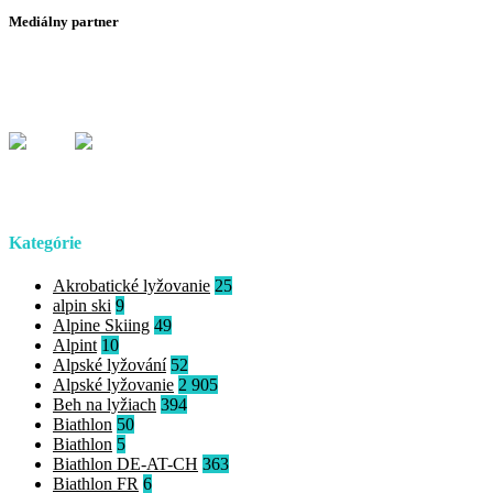
Mediálny partner
Kategórie
Akrobatické lyžovanie
25
alpin ski
9
Alpine Skiing
49
Alpint
10
Alpské lyžování
52
Alpské lyžovanie
2 905
Beh na lyžiach
394
Biathlon
50
Biathlon
5
Biathlon DE-AT-CH
363
Biathlon FR
6