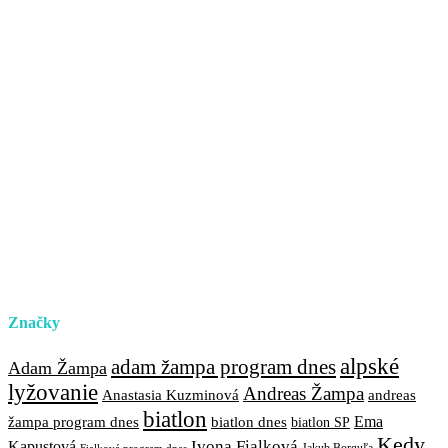
Značky
alpské
adam žampa program dnes
Adam Žampa
lyžovanie
Andreas Žampa
Anastasia Kuzminová
andreas
biatlon
biatlon dnes
Ema
žampa program dnes
biatlon SP
Kedy
Ivona Fialková
Kapustová
Jakub Borguľa
Fialková program dnes