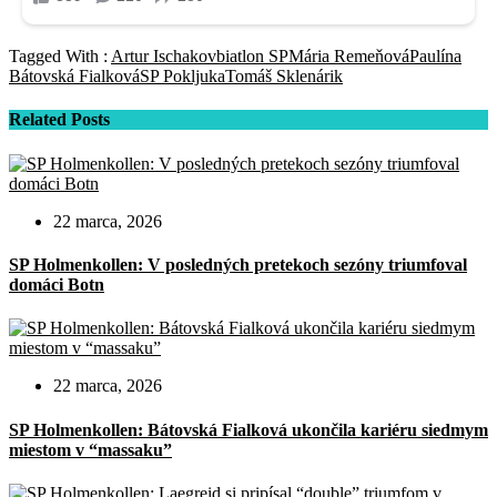
Tagged With :
Artur Ischakov
biatlon SP
Mária Remeňová
Paulína
Bátovská Fialková
SP Pokljuka
Tomáš Sklenárik
Related Posts
22 marca, 2026
SP Holmenkollen: V posledných pretekoch sezóny triumfoval
domáci Botn
22 marca, 2026
SP Holmenkollen: Bátovská Fialková ukončila kariéru siedmym
miestom v “massaku”