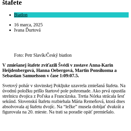
štafete
Biatlon
16 marca, 2025
Ivana Ďurtová
Foto: Petr Slavík/Český biatlon
V zmiešanej štafete zvíťazili Švédi v zostave Anna-Karin
Heijdenbergová, Hanna Oebergová, Martin Ponsiluoma a
Sebastian Samuelsson v čase 1:09:07.5.
Svetový pohár v slovinskej Pokljuke uzavrela zmiešaná štafeta. Na
úvodnú položku prišlo štartové pole pohromade. Ako prvá opustila
strelnicu dvojica z Poľska a Francúzska. Tretia Nórka strácala šesť
sekúnd. Slovenskú štafetu rozbiehala Mária Remeňová, ktorá dnes
absolvovala aj štafetu dvojíc. Na “ležke” musela dobíjať dvakrát a
figurovala na 20. mieste. Na trati sa poradie opäť premiešalo.