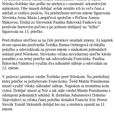
Nórsko-švédske duo prišlo na strelnicu s osemnásť sekundovým
náskokom. Obe museli dobíjať avšak nestálo ich to veľa času a
udržali si vedúcu pozíciu. Na priebežnom treťom mieste figurovala
Slovinka Anna Maria Lampičová spoločne s Poľkou Annou
Makovou. Druhá zo Sloveniek Paulína Bátovská Fialková sa
posúvala štartovým poľom a po jednom dobíjaný na “ležke”
figurovala na 13. priečke.
Pred druhou streľbou sa na čele pretekov neudiali zmeny. Aj napriek
dvom opravám predviedla Švédka Hanna Oebergová rýchlejšiu
položku a odovzdávala na prvom mieste s náskokom jedenástich
sekúnd pred Nórskom. Slovinsko vďaka nevydarenej streľbe kleslo
poradím a na tretej priečke tak odovzdávala Francúzka. Paulína
Bátovská Fialoková využila dva náhradné náboje a odovzdala na
12. mieste.
V polovici pretekov viedlo Švédsko pred Nórskom. Na priebežnej
tretej priečke sa pohybovalo Francúzsko. Švéd Matrin Ponsiluoma
musel využiť všetky náhradné náboje. Napokon sa trestnému kolu
vyhol. Dobíjať musel aj Nór a tak stále viedol Martin Ponsiluoma s
odstupom jedenástich sekúnd. K druhému Johannesovi Dalemu-
Skjevdalovi sa vďaka čistej položke dotiahol Francúz Eric Perrot.
Slovák Tomáš Sklenárik dobíjal len raz a strelnicu opustil na 11.
mieste.