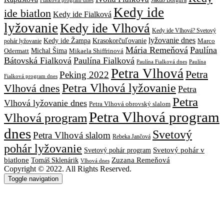
Kedy ide
ide biatlon
Kedy ide Fialková
lyžovanie
Kedy ide Vlhová
Kedy ide Vlhová? Svetový
lyžovanie dnes
Kedy ide Žampa
Krasokorčuľovanie
Marco
pohár lyžovanie
Mária Remeňová
Paulína
Michal Šima
Mikaela Shiffrinová
Odermatt
Bátovská Fialková
Paulína Fialková
Paulína
Paulína Fialková dnes
Petra Vlhová
Petra
Peking 2022
Fialková program dnes
Petra Vlhová lyžovanie
Vlhová dnes
Petra
Petra
Vlhová lyžovanie dnes
Petra Vlhová obrovský slalom
Petra Vlhová program
Vlhová program
dnes
Svetový
Petra Vlhová slalom
Rebeka Jančová
pohár lyžovanie
Svetový pohár v
Svetový pohár program
biatlone
Tomáš Sklenárik
Zuzana Remeňová
Vlhová dnes
Copyright © 2022. All Rights Reserved.
Toggle navigation