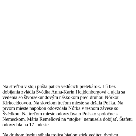
Na streľbu v stoji prišla pätica vedúcich pretekárok. Tú bez
dobíjania zvládla Švédka Anna-Karin Heijdenbergová a ujala sa
vedenia so štvorsekundovým náskokom pred druhou Nórkou
Kirkeeideovou. Na skvelom treťom mieste sa držala Poľka. Na
prvom mieste napokon odovzdala Nórka v tesnom závese so
Švédkou. Na treťom mieste odovzdávalo Poľsko spoločne s
Nemeckom. Mária Remeňová na “stojke” nemusela dobíjať. Štafetu
odovzdala na 17. mieste.
Na druhom úseku stíhala trojica biatlonistiek vedúcu dvojicu.