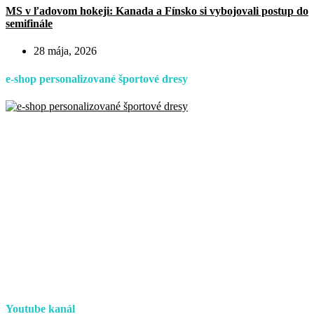
MS v ľadovom hokeji: Kanada a Fínsko si vybojovali postup do
semifinále
28 mája, 2026
e-shop personalizované športové dresy
Youtube kanál