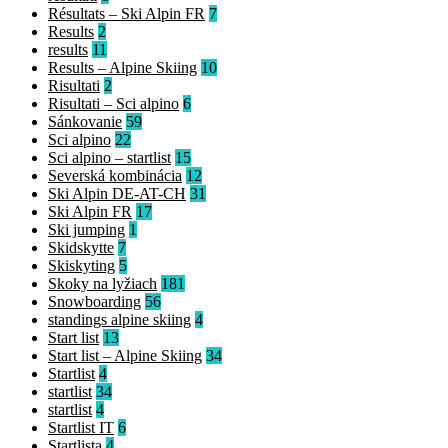
Résultats – Ski Alpin FR
7
Results
2
results
11
Results – Alpine Skiing
10
Risultati
2
Risultati – Sci alpino
6
Sánkovanie
59
Sci alpino
22
Sci alpino – startlist
15
Severská kombinácia
12
Ski Alpin DE-AT-CH
31
Ski Alpin FR
17
Ski jumping
1
Skidskytte
7
Skiskyting
5
Skoky na lyžiach
181
Snowboarding
56
standings alpine skiing
4
Start list
13
Start list – Alpine Skiing
34
Startlist
4
startlist
34
startlist
4
Startlist IT
6
Startlista
4