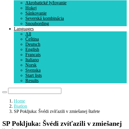
Akrobatické lyžovanie
Hokej
Sánkovanie
Severská kombinácia
Snoubording
Languages
All
Čeština
Deutsch
English
Francais
Italiano
Norsk
Svenska
Start lists
Results
Home
Biatlon
SP Pokljuka: Švédi zvíťazili v zmiešanej štafete
SP Pokljuka: Švédi zvíťazili v zmiešanej