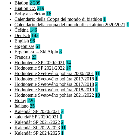
Biatlon
2 299
Biatlon CZ
219
Boby a skeleton
16
Calendario della Coppa del mondo di biathlon
1
Calendario della coppa del mondo di sci alpino 2020/2021
1
Čeština
146
Deutsch
142
English
96
ergebnisse
61
Ergebnisse – Ski Alpin
8
Francais
23
Hodnotenie SP 2020/2021
14
Hodnotenie SP 2021/2022
17
Hodnotenie Svetového pohára 2000/2001
11
Hodnotenie Svetového pohára 2017/2018
1
Hodnotenie Svetového pohára 2017/2018
2
Hodnotenie Svetového pohára 2018/2019
7
Hodnotenie Svetového pohára 2021/2022
10
Hokej
226
Italiano
25
Kalendár SP 2020/2021
2
kalendář SP 2020/2021
1
Kalendár SP 2021/2022
2
Kalendár SP 2022/2023
11
Kalendár SP 2024/2025
1