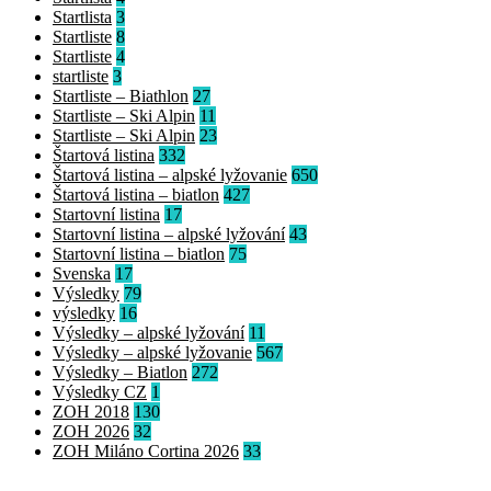
Startlista
3
Startliste
8
Startliste
4
startliste
3
Startliste – Biathlon
27
Startliste – Ski Alpin
11
Startliste – Ski Alpin
23
Štartová listina
332
Štartová listina – alpské lyžovanie
650
Štartová listina – biatlon
427
Startovní listina
17
Startovní listina – alpské lyžování
43
Startovní listina – biatlon
75
Svenska
17
Výsledky
79
výsledky
16
Výsledky – alpské lyžování
11
Výsledky – alpské lyžovanie
567
Výsledky – Biatlon
272
Výsledky CZ
1
ZOH 2018
130
ZOH 2026
32
ZOH Miláno Cortina 2026
33