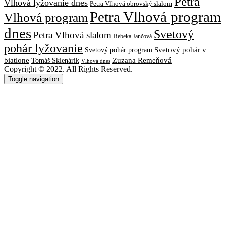
Petra
Vlhová lyžovanie dnes
Petra Vlhová obrovský slalom
Petra Vlhová program
Vlhová program
dnes
Svetový
Petra Vlhová slalom
Rebeka Jančová
pohár lyžovanie
Svetový pohár v
Svetový pohár program
biatlone
Tomáš Sklenárik
Zuzana Remeňová
Vlhová dnes
Copyright © 2022. All Rights Reserved.
Toggle navigation