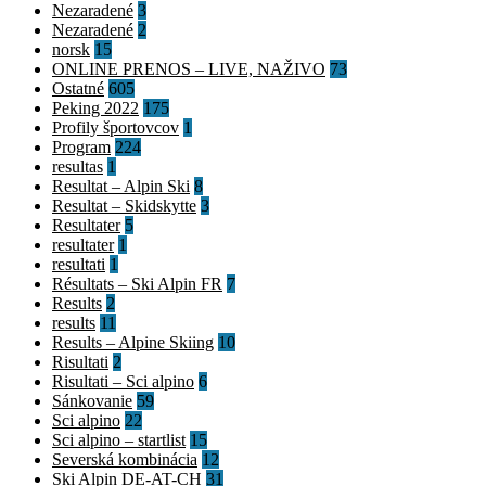
Nezaradené
3
Nezaradené
2
norsk
15
ONLINE PRENOS – LIVE, NAŽIVO
73
Ostatné
605
Peking 2022
175
Profily športovcov
1
Program
224
resultas
1
Resultat – Alpin Ski
8
Resultat – Skidskytte
3
Resultater
5
resultater
1
resultati
1
Résultats – Ski Alpin FR
7
Results
2
results
11
Results – Alpine Skiing
10
Risultati
2
Risultati – Sci alpino
6
Sánkovanie
59
Sci alpino
22
Sci alpino – startlist
15
Severská kombinácia
12
Ski Alpin DE-AT-CH
31