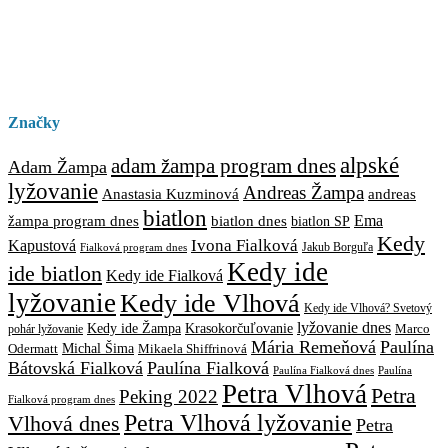
Značky
alpské
adam žampa program dnes
Adam Žampa
lyžovanie
Andreas Žampa
Anastasia Kuzminová
andreas
biatlon
biatlon dnes
Ema
žampa program dnes
biatlon SP
Kedy
Ivona Fialková
Kapustová
Jakub Borguľa
Fialková program dnes
Kedy ide
ide biatlon
Kedy ide Fialková
lyžovanie
Kedy ide Vlhová
Kedy ide Vlhová? Svetový
lyžovanie dnes
Kedy ide Žampa
Krasokorčuľovanie
Marco
pohár lyžovanie
Mária Remeňová
Paulína
Michal Šima
Mikaela Shiffrinová
Odermatt
Bátovská Fialková
Paulína Fialková
Paulína
Paulína Fialková dnes
Petra Vlhová
Petra
Peking 2022
Fialková program dnes
Petra Vlhová lyžovanie
Vlhová dnes
Petra