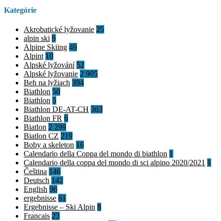
Kategórie
Akrobatické lyžovanie
25
alpin ski
9
Alpine Skiing
49
Alpint
10
Alpské lyžování
52
Alpské lyžovanie
2 905
Beh na lyžiach
394
Biathlon
50
Biathlon
5
Biathlon DE-AT-CH
363
Biathlon FR
6
Biatlon
2 299
Biatlon CZ
219
Boby a skeleton
16
Calendario della Coppa del mondo di biathlon
1
Calendario della coppa del mondo di sci alpino 2020/2021
1
Čeština
146
Deutsch
142
English
96
ergebnisse
61
Ergebnisse – Ski Alpin
8
Francais
23