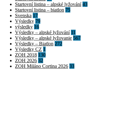
Startovní listina – alpské lyžování
43
Startovní listina – biatlon
75
Svenska
17
Výsledky
79
výsledky
16
Výsledky – alpské lyžování
11
Výsledky – alpské lyžovanie
567
Výsledky – Biatlon
272
Výsledky CZ
1
ZOH 2018
130
ZOH 2026
32
ZOH Miláno Cortina 2026
33