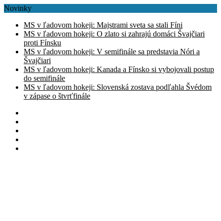
Novinky
MS v ľadovom hokeji: Majstrami sveta sa stali Fíni
MS v ľadovom hokeji: O zlato si zahrajú domáci Švajčiari
proti Fínsku
MS v ľadovom hokeji: V semifinále sa predstavia Nóri a
Švajčiari
MS v ľadovom hokeji: Kanada a Fínsko si vybojovali postup
do semifinále
MS v ľadovom hokeji: Slovenská zostava podľahla Švédom
v zápase o štvrťfinále