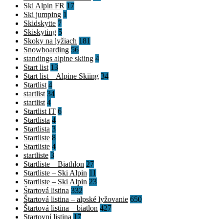
Ski Alpin FR
17
Ski jumping
1
Skidskytte
7
Skiskyting
5
Skoky na lyžiach
181
Snowboarding
56
standings alpine skiing
4
Start list
13
Start list – Alpine Skiing
34
Startlist
4
startlist
34
startlist
4
Startlist IT
6
Startlista
4
Startlista
3
Startliste
8
Startliste
4
startliste
3
Startliste – Biathlon
27
Startliste – Ski Alpin
11
Startliste – Ski Alpin
23
Štartová listina
332
Štartová listina – alpské lyžovanie
650
Štartová listina – biatlon
427
Startovní listina
17