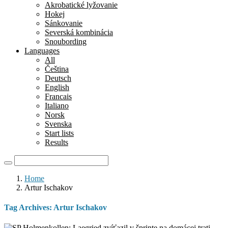
Akrobatické lyžovanie
Hokej
Sánkovanie
Severská kombinácia
Snoubording
Languages
All
Čeština
Deutsch
English
Francais
Italiano
Norsk
Svenska
Start lists
Results
Home
Artur Ischakov
Tag Archives:
Artur Ischakov