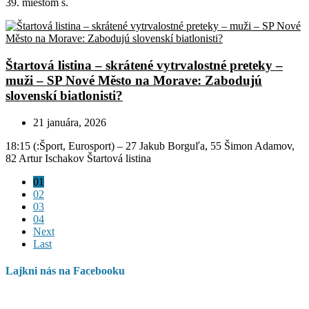
39. miestom s.
Štartová listina – skrátené vytrvalostné preteky –
muži – SP Nové Město na Morave: Zabodujú
slovenskí biatlonisti?
21 januára, 2026
18:15 (:Šport, Eurosport) – 27 Jakub Borguľa, 55 Šimon Adamov,
82 Artur Ischakov Štartová listina
01
02
03
04
Next
Last
Lajkni nás na Facebooku