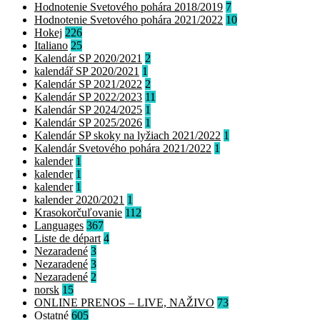
Hodnotenie Svetového pohára 2018/2019
7
Hodnotenie Svetového pohára 2021/2022
10
Hokej
226
Italiano
25
Kalendár SP 2020/2021
2
kalendář SP 2020/2021
1
Kalendár SP 2021/2022
2
Kalendár SP 2022/2023
11
Kalendár SP 2024/2025
1
Kalendár SP 2025/2026
1
Kalendár SP skoky na lyžiach 2021/2022
1
Kalendár Svetového pohára 2021/2022
1
kalender
1
kalender
1
kalender
1
kalender 2020/2021
1
Krasokorčuľovanie
112
Languages
367
Liste de départ
4
Nezaradené
3
Nezaradené
3
Nezaradené
2
norsk
15
ONLINE PRENOS – LIVE, NAŽIVO
73
Ostatné
605