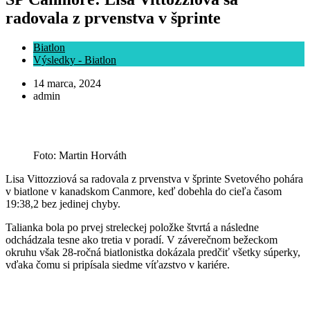
radovala z prvenstva v šprinte
Biatlon
Výsledky - Biatlon
14 marca, 2024
admin
Foto: Martin Horváth
Lisa Vittozziová sa radovala z prvenstva v šprinte Svetového pohára
v biatlone v kanadskom Canmore, keď dobehla do cieľa časom
19:38,2 bez jedinej chyby.
Talianka bola po prvej streleckej položke štvrtá a následne
odchádzala tesne ako tretia v poradí. V záverečnom bežeckom
okruhu však 28-ročná biatlonistka dokázala predčiť všetky súperky,
vďaka čomu si pripísala siedme víťazstvo v kariére.