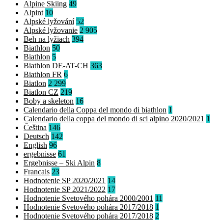
Alpine Skiing
49
Alpint
10
Alpské lyžování
52
Alpské lyžovanie
2 905
Beh na lyžiach
394
Biathlon
50
Biathlon
5
Biathlon DE-AT-CH
363
Biathlon FR
6
Biatlon
2 299
Biatlon CZ
219
Boby a skeleton
16
Calendario della Coppa del mondo di biathlon
1
Calendario della coppa del mondo di sci alpino 2020/2021
1
Čeština
146
Deutsch
142
English
96
ergebnisse
61
Ergebnisse – Ski Alpin
8
Francais
23
Hodnotenie SP 2020/2021
14
Hodnotenie SP 2021/2022
17
Hodnotenie Svetového pohára 2000/2001
11
Hodnotenie Svetového pohára 2017/2018
1
Hodnotenie Svetového pohára 2017/2018
2