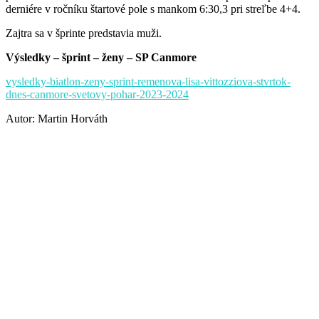
derniére v ročníku štartové pole s mankom 6:30,3 pri streľbe 4+4.
Zajtra sa v šprinte predstavia muži.
Výsledky – šprint – ženy – SP Canmore
vysledky-biatlon-zeny-sprint-remenova-lisa-vittozziova-stvrtok-
dnes-canmore-svetovy-pohar-2023-2024
Autor: Martin Horváth