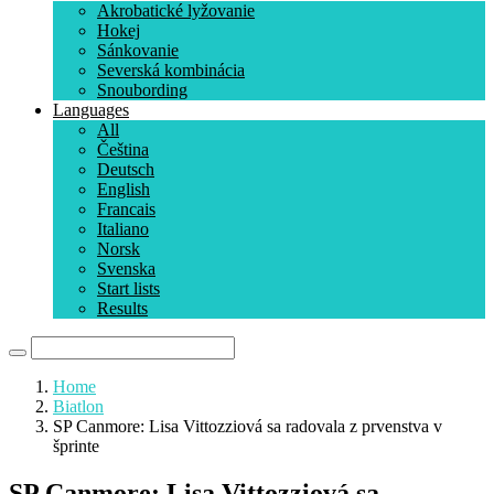
Akrobatické lyžovanie
Hokej
Sánkovanie
Severská kombinácia
Snoubording
Languages
All
Čeština
Deutsch
English
Francais
Italiano
Norsk
Svenska
Start lists
Results
Home
Biatlon
SP Canmore: Lisa Vittozziová sa radovala z prvenstva v
šprinte
SP Canmore: Lisa Vittozziová sa