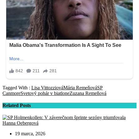
Tagged With :
Lisa Vittozziová
Mária Remeňová
SP
Canmore
Svetový pohár v biatlone
Zuzana Remeňová
Related Posts
19 marca, 2026