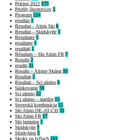
Peking 2022
175
Profily športovcov
1
Program
224
resultas
1
Resultat – Alpin Ski
8
Resultat – Skidskytte
3
Resultater
5
resultater
1
resultati
1
Résultats – Ski Alpin FR
7
Results
2
results
11
Results – Alpine Skiing
10
Risultati
2
Risultati – Sci alpino
6
Sánkovanie
59
Sci alpino
22
Sci alpino – startlist
15
Severská kombinácia
12
Ski Alpin DE-AT-CH
31
Ski Alpin FR
17
Ski jumping
1
Skidskytte
7
Skiskyting
5
Skoky na lyžiach
181