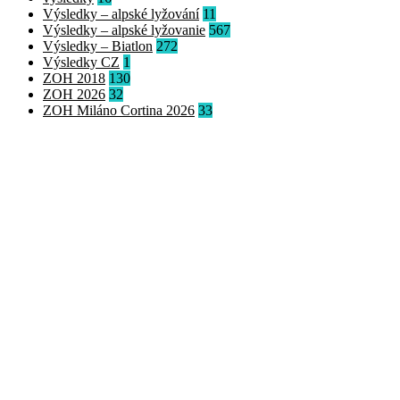
Výsledky – alpské lyžování
11
Výsledky – alpské lyžovanie
567
Výsledky – Biatlon
272
Výsledky CZ
1
ZOH 2018
130
ZOH 2026
32
ZOH Miláno Cortina 2026
33