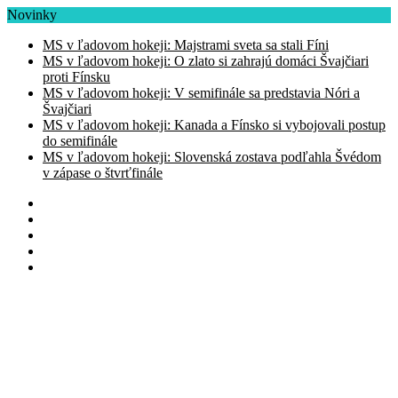
Novinky
MS v ľadovom hokeji: Majstrami sveta sa stali Fíni
MS v ľadovom hokeji: O zlato si zahrajú domáci Švajčiari
proti Fínsku
MS v ľadovom hokeji: V semifinále sa predstavia Nóri a
Švajčiari
MS v ľadovom hokeji: Kanada a Fínsko si vybojovali postup
do semifinále
MS v ľadovom hokeji: Slovenská zostava podľahla Švédom
v zápase o štvrťfinále