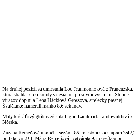
Na druhej pozícii sa umiestnila Lou Jeanmonnotová z Francúzska,
ktorá stratila 5,5 sekundy s desiatimi presnými výstrelmi. Stupne
víťazov doplnila Lena Häckiová-Grossová, strelecky presnej
Švajčiarke namerali manko 8,6 sekundy.
Malý krištáľový glóbus získala Ingrid Landmark Tandrevoldová z
Nórska.
Zuzana Remeňová ukončila sezónu 85. miestom s odstupom 3:42,2
pri bilancii 2+1. Mária Remeňová uzatvárala 93. priečkou pri