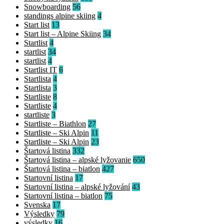
Snowboarding
56
standings alpine skiing
4
Start list
13
Start list – Alpine Skiing
34
Startlist
4
startlist
34
startlist
4
Startlist IT
6
Startlista
4
Startlista
3
Startliste
8
Startliste
4
startliste
3
Startliste – Biathlon
27
Startliste – Ski Alpin
11
Startliste – Ski Alpin
23
Štartová listina
332
Štartová listina – alpské lyžovanie
650
Štartová listina – biatlon
427
Startovní listina
17
Startovní listina – alpské lyžování
43
Startovní listina – biatlon
75
Svenska
17
Výsledky
79
výsledky
16