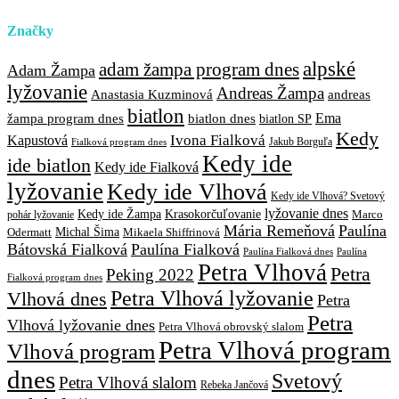
Značky
alpské
adam žampa program dnes
Adam Žampa
lyžovanie
Andreas Žampa
Anastasia Kuzminová
andreas
biatlon
biatlon dnes
Ema
žampa program dnes
biatlon SP
Kedy
Ivona Fialková
Kapustová
Jakub Borguľa
Fialková program dnes
Kedy ide
ide biatlon
Kedy ide Fialková
lyžovanie
Kedy ide Vlhová
Kedy ide Vlhová? Svetový
lyžovanie dnes
Kedy ide Žampa
Krasokorčuľovanie
Marco
pohár lyžovanie
Mária Remeňová
Paulína
Michal Šima
Mikaela Shiffrinová
Odermatt
Bátovská Fialková
Paulína Fialková
Paulína
Paulína Fialková dnes
Petra Vlhová
Petra
Peking 2022
Fialková program dnes
Petra Vlhová lyžovanie
Vlhová dnes
Petra
Petra
Vlhová lyžovanie dnes
Petra Vlhová obrovský slalom
Petra Vlhová program
Vlhová program
dnes
Svetový
Petra Vlhová slalom
Rebeka Jančová