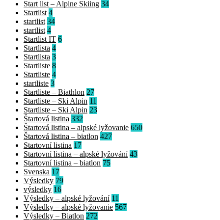
Start list – Alpine Skiing
34
Startlist
4
startlist
34
startlist
4
Startlist IT
6
Startlista
4
Startlista
3
Startliste
8
Startliste
4
startliste
3
Startliste – Biathlon
27
Startliste – Ski Alpin
11
Startliste – Ski Alpin
23
Štartová listina
332
Štartová listina – alpské lyžovanie
650
Štartová listina – biatlon
427
Startovní listina
17
Startovní listina – alpské lyžování
43
Startovní listina – biatlon
75
Svenska
17
Výsledky
79
výsledky
16
Výsledky – alpské lyžování
11
Výsledky – alpské lyžovanie
567
Výsledky – Biatlon
272