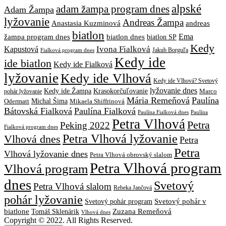
alpské
adam žampa program dnes
Adam Žampa
lyžovanie
Andreas Žampa
Anastasia Kuzminová
andreas
biatlon
biatlon dnes
Ema
žampa program dnes
biatlon SP
Kedy
Ivona Fialková
Kapustová
Jakub Borguľa
Fialková program dnes
Kedy ide
ide biatlon
Kedy ide Fialková
lyžovanie
Kedy ide Vlhová
Kedy ide Vlhová? Svetový
lyžovanie dnes
Kedy ide Žampa
Krasokorčuľovanie
Marco
pohár lyžovanie
Mária Remeňová
Paulína
Michal Šima
Mikaela Shiffrinová
Odermatt
Bátovská Fialková
Paulína Fialková
Paulína
Paulína Fialková dnes
Petra Vlhová
Petra
Peking 2022
Fialková program dnes
Petra Vlhová lyžovanie
Vlhová dnes
Petra
Petra
Vlhová lyžovanie dnes
Petra Vlhová obrovský slalom
Petra Vlhová program
Vlhová program
dnes
Svetový
Petra Vlhová slalom
Rebeka Jančová
pohár lyžovanie
Svetový pohár v
Svetový pohár program
biatlone
Tomáš Sklenárik
Zuzana Remeňová
Vlhová dnes
Copyright © 2022. All Rights Reserved.