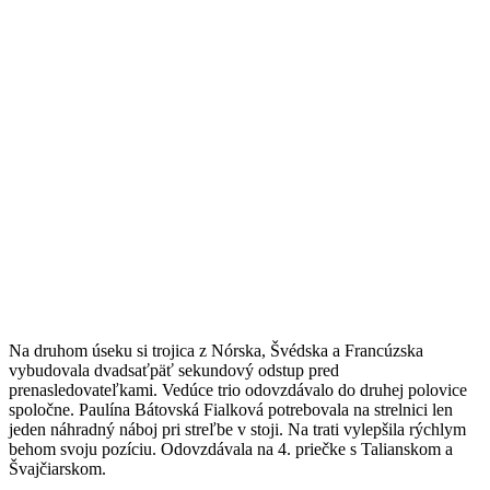
Na druhom úseku si trojica z Nórska, Švédska a Francúzska
vybudovala dvadsaťpäť sekundový odstup pred
prenasledovateľkami. Vedúce trio odovzdávalo do druhej polovice
spoločne. Paulína Bátovská Fialková potrebovala na strelnici len
jeden náhradný náboj pri streľbe v stoji. Na trati vylepšila rýchlym
behom svoju pozíciu. Odovzdávala na 4. priečke s Talianskom a
Švajčiarskom.