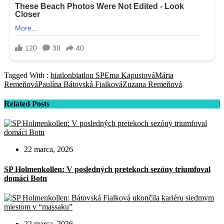
Tagged With :
biatlon
biatlon SP
Ema Kapustová
Mária
Remeňová
Paulína Bátovská Fialková
Zuzana Remeňová
Related Posts
22 marca, 2026
SP Holmenkollen: V posledných pretekoch sezóny triumfoval
domáci Botn
22 marca, 2026