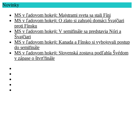
Novinky
MS v ľadovom hokeji: Majstrami sveta sa stali Fíni
MS v ľadovom hokeji: O zlato si zahrajú domáci Švajčiari
proti Fínsku
MS v ľadovom hokeji: V semifinále sa predstavia Nóri a
Švajčiari
MS v ľadovom hokeji: Kanada a Fínsko si vybojovali postup
do semifinále
MS v ľadovom hokeji: Slovenská zostava podľahla Švédom
v zápase o štvrťfinále