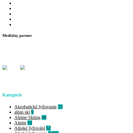
Mediálny partner
Kategórie
Akrobatické lyžovanie
25
alpin ski
9
Alpine Skiing
49
Alpint
10
Alpské lyžování
52