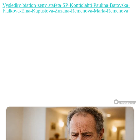
Vysledky-biatlon-zeny-stafeta-SP-Kontiolahti-Paulina-Batovska-
Fialkova-Ema-Kapustova-Zuzana-Remenova-Maria-Remenova