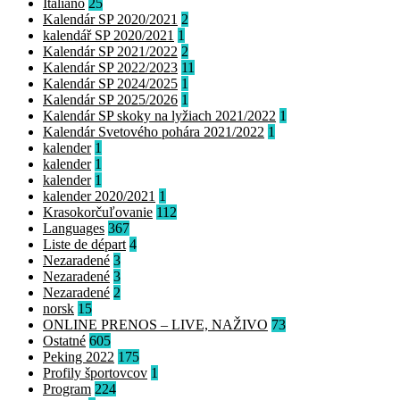
Italiano
25
Kalendár SP 2020/2021
2
kalendář SP 2020/2021
1
Kalendár SP 2021/2022
2
Kalendár SP 2022/2023
11
Kalendár SP 2024/2025
1
Kalendár SP 2025/2026
1
Kalendár SP skoky na lyžiach 2021/2022
1
Kalendár Svetového pohára 2021/2022
1
kalender
1
kalender
1
kalender
1
kalender 2020/2021
1
Krasokorčuľovanie
112
Languages
367
Liste de départ
4
Nezaradené
3
Nezaradené
3
Nezaradené
2
norsk
15
ONLINE PRENOS – LIVE, NAŽIVO
73
Ostatné
605
Peking 2022
175
Profily športovcov
1
Program
224