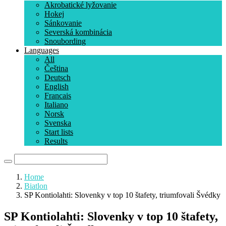
Akrobatické lyžovanie
Hokej
Sánkovanie
Severská kombinácia
Snoubording
Languages
All
Čeština
Deutsch
English
Francais
Italiano
Norsk
Svenska
Start lists
Results
Home
Biatlon
SP Kontiolahti: Slovenky v top 10 štafety, triumfovali Švédky
SP Kontiolahti: Slovenky v top 10 štafety,