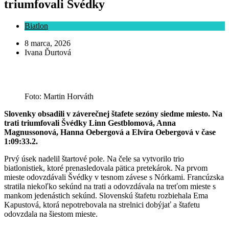
triumfovali Švédky
Biatlon
8 marca, 2026
Ivana Ďurtová
Foto: Martin Horváth
Slovenky obsadili v záverečnej štafete sezóny siedme miesto. Na
trati triumfovali Švédky Linn Gestblomová, Anna
Magnussonová, Hanna Oebergová a Elvíra Oebergová v čase
1:09:33.2.
Prvý úsek nadelil štartové pole. Na čele sa vytvorilo trio
biatlonistiek, ktoré prenasledovala pätica pretekárok. Na prvom
mieste odovzdávali Švédky v tesnom závese s Nórkami. Francúzska
stratila niekoľko sekúnd na trati a odovzdávala na treťom mieste s
mankom jedenástich sekúnd. Slovenskú štafetu rozbiehala Ema
Kapustová, ktorá nepotrebovala na strelnici dobýjať a štafetu
odovzdala na šiestom mieste.