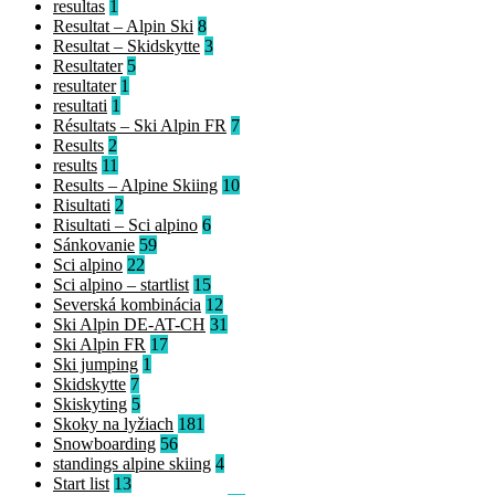
resultas
1
Resultat – Alpin Ski
8
Resultat – Skidskytte
3
Resultater
5
resultater
1
resultati
1
Résultats – Ski Alpin FR
7
Results
2
results
11
Results – Alpine Skiing
10
Risultati
2
Risultati – Sci alpino
6
Sánkovanie
59
Sci alpino
22
Sci alpino – startlist
15
Severská kombinácia
12
Ski Alpin DE-AT-CH
31
Ski Alpin FR
17
Ski jumping
1
Skidskytte
7
Skiskyting
5
Skoky na lyžiach
181
Snowboarding
56
standings alpine skiing
4
Start list
13