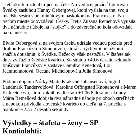
Tretí okruh rozdelil trojicu na čele. Na vedúcej pozícií figurovali
Švédky zásluhou Hanny Oebergovej, ktorá vyslala na trať svoju
mladšiu sestru s pól minútovým náskokom na Francúzsko. Na
treťom mieste odovzdávali Češky. Tretia Zuzana Remeňová využila
dva náhradné náboje na “stojke” a do záverečného kola odovzdala
na 6. mieste.
Elvíra Oebergová si na svojom úseku udržala vedúcu pozíciu pred
druhou Francúzkou Simonovou, ktorá sa rýchlymi položkami
snažila dotiahnuť k Švédke. Bežecky však nestačila. V štafete tak
dnes zvíťazilo švédske kvarteto. So stratou +40.6 desatín sekundy
finišovali Francúzky v zostave Camillw Benedová, Lou
Jeanmonnotová, Oceane Michelonová a Julia Simonová.
Pódium doplnili Nórky Marte Krakstad Johansenová, Ingrid
Landmark Tandervoldová, Karoline Offingstad Knottenová a Maren
Kirkeeideová, ktoré zaknihovali stratu +1:06.8 desatín sekundy.
Mária Remeňová dobíjala dva náhradné náboje pri oboch streľbách
a napokon priviedla slovenské kvarteto do cieľa na 7. priečke s
mankom +2:45.2 desatín sekundy.
Výsledky – štafeta – ženy – SP
Kontiolahti: