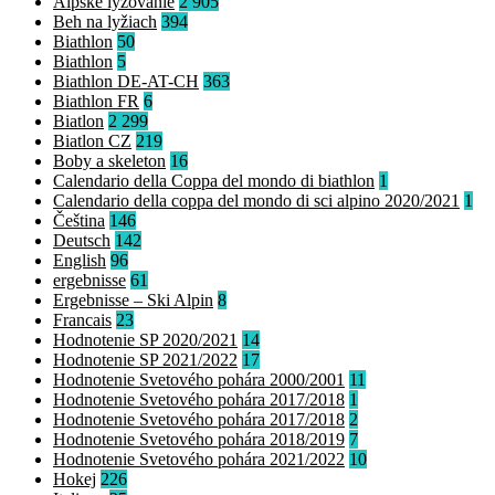
Alpské lyžovanie
2 905
Beh na lyžiach
394
Biathlon
50
Biathlon
5
Biathlon DE-AT-CH
363
Biathlon FR
6
Biatlon
2 299
Biatlon CZ
219
Boby a skeleton
16
Calendario della Coppa del mondo di biathlon
1
Calendario della coppa del mondo di sci alpino 2020/2021
1
Čeština
146
Deutsch
142
English
96
ergebnisse
61
Ergebnisse – Ski Alpin
8
Francais
23
Hodnotenie SP 2020/2021
14
Hodnotenie SP 2021/2022
17
Hodnotenie Svetového pohára 2000/2001
11
Hodnotenie Svetového pohára 2017/2018
1
Hodnotenie Svetového pohára 2017/2018
2
Hodnotenie Svetového pohára 2018/2019
7
Hodnotenie Svetového pohára 2021/2022
10
Hokej
226