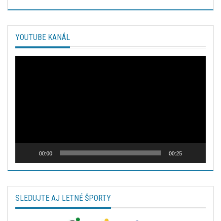
YOUTUBE KANÁL
Video
prehrávač
00:00
00:25
SLEDUJTE AJ LETNÉ ŠPORTY