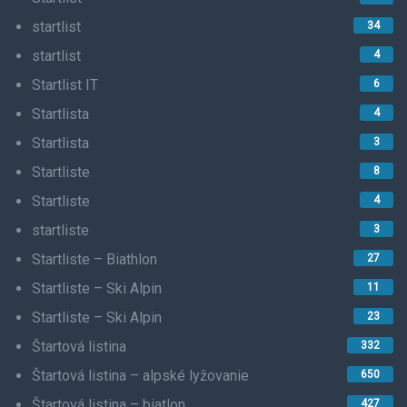
startlist
34
startlist
4
Startlist IT
6
Startlista
4
Startlista
3
Startliste
8
Startliste
4
startliste
3
Startliste – Biathlon
27
Startliste – Ski Alpin
11
Startliste – Ski Alpin
23
Štartová listina
332
Štartová listina – alpské lyžovanie
650
Štartová listina – biatlon
427