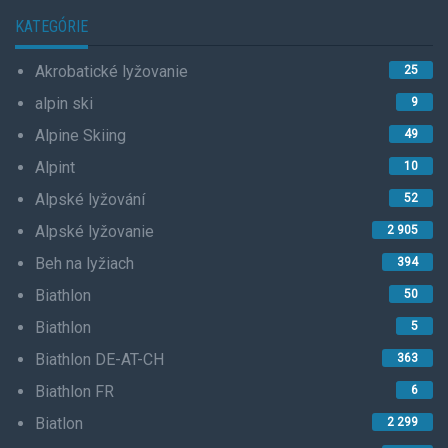
KATEGÓRIE
Akrobatické lyžovanie
25
alpin ski
9
Alpine Skiing
49
Alpint
10
Alpské lyžování
52
Alpské lyžovanie
2 905
Beh na lyžiach
394
Biathlon
50
Biathlon
5
Biathlon DE-AT-CH
363
Biathlon FR
6
Biatlon
2 299