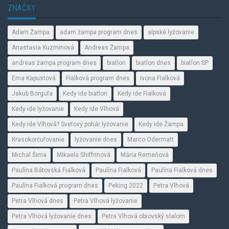
ZNAČKY
Adam Žampa
adam žampa program dnes
alpské lyžovanie
Anastasia Kuzminová
Andreas Žampa
andreas žampa program dnes
biatlon
biatlon dnes
biatlon SP
Ema Kapustová
Fialková program dnes
Ivona Fialková
Jakub Borguľa
Kedy ide biatlon
Kedy ide Fialková
Kedy ide lyžovanie
Kedy ide Vlhová
Kedy ide Vlhová? Svetový pohár lyžovanie
Kedy ide Žampa
Krasokorčuľovanie
lyžovanie dnes
Marco Odermatt
Michal Šima
Mikaela Shiffrinová
Mária Remeňová
Paulína Bátovská Fialková
Paulína Fialková
Paulína Fialková dnes
Paulína Fialková program dnes
Peking 2022
Petra Vlhová
Petra Vlhová dnes
Petra Vlhová lyžovanie
Petra Vlhová lyžovanie dnes
Petra Vlhová obrovský slalom