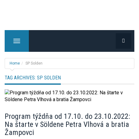
T
o
g
g
Home
SP Solden
l
e
TAG ARCHIVES:
SP SOLDEN
n
a
v
i
g
Program týždňa od 17.10. do 23.10.2022:
a
Na štarte v Söldene Petra Vlhová a bratia
t
i
Žampovci
o