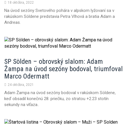
18 októbra, 2022
n
Na úvod sezóny Svetového pohára v alpskom lyžovaní sa v
rakúskom Söldene predstavia Petra Vlhová a bratia Adam a
Andreas.
SP Sölden – obrovský slalom: Adam
Žampa na úvod sezóny bodoval, triumfoval
Marco Odermatt
24 októbra, 2021
Adam Žampa na úvod sezóny bodoval v rakúskom Söldene,
keď obsadil konečnú 28. priečku, zo stratou +2.23 stotín
sekundy na víťaza..