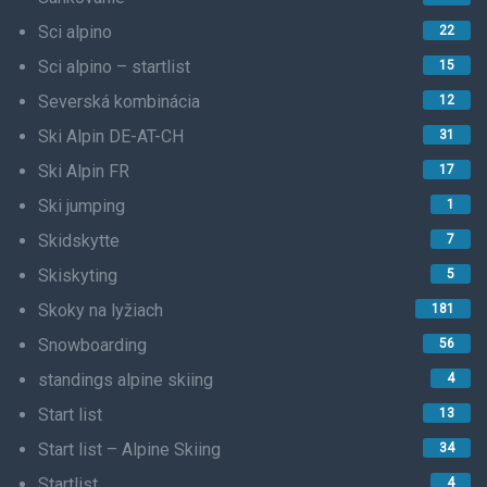
Sci alpino
22
Sci alpino – startlist
15
Severská kombinácia
12
Ski Alpin DE-AT-CH
31
Ski Alpin FR
17
Ski jumping
1
Skidskytte
7
Skiskyting
5
Skoky na lyžiach
181
Snowboarding
56
standings alpine skiing
4
Start list
13
Start list – Alpine Skiing
34
Startlist
4