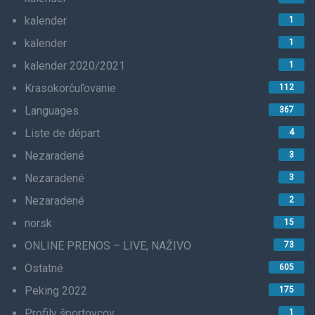
kalender
1
kalender
1
kalender 2020/2021
1
Krasokorčuľovanie
112
Languages
367
Liste de départ
4
Nezaradené
3
Nezaradené
3
Nezaradené
2
norsk
15
ONLINE PRENOS – LIVE, NAŽIVO
73
Ostatné
605
Peking 2022
175
Profily športovcov
1