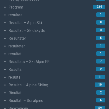
Program
224
resultas
1
Resultat – Alpin Ski
8
Resultat – Skidskytte
3
Resultater
5
resultater
1
resultati
1
Résultats – Ski Alpin FR
7
Results
2
results
11
Results – Alpine Skiing
10
Risultati
2
Risultati – Sci alpino
6
Sánkovanie
59