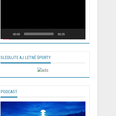
00:00
00:25
SLEDUJTE AJ LETNÉ ŠPORTY
PODCAST