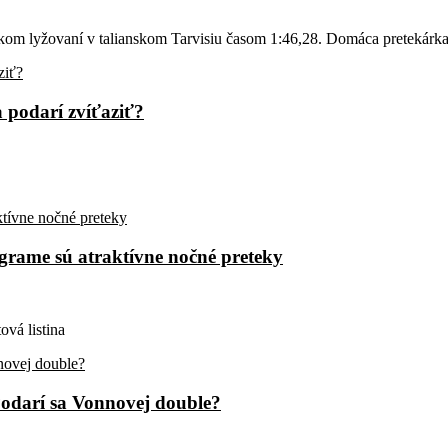
kom lyžovaní v talianskom Tarvisiu časom 1:46,28. Domáca pretekárka 
a podarí zvíťaziť?
ograme sú atraktívne nočné preteky
ová listina
Podarí sa Vonnovej double?