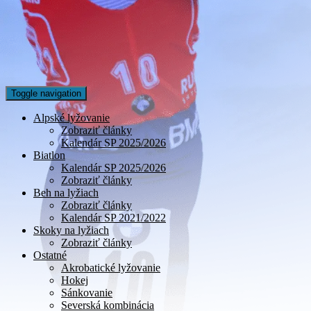
Toggle navigation
Alpské lyžovanie
Zobraziť články
Kalendár SP 2025/2026
Biatlon
Kalendár SP 2025/2026
Zobraziť články
Beh na lyžiach
Zobraziť články
Kalendár SP 2021/2022
Skoky na lyžiach
Zobraziť články
Ostatné
Akrobatické lyžovanie
Hokej
Sánkovanie
Severská kombinácia