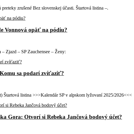
preteky zrušené Bez slovenskej účasti. Štartová listina –.
ude Vonnová opäť na pódiu?
ina – Zjazd – SP Zauchensee – Ženy:
: Komu sa podarí zvíťaziť?
ort) Štartová listina >>>Kalendár SP v alpskom lyžovaní 2025/2026<<<
jska Gora: Otvorí si Rebeka Jančová bodový účet?