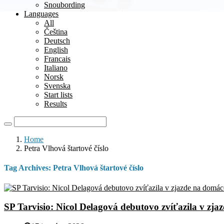
Snoubording
Languages
All
Čeština
Deutsch
English
Francais
Italiano
Norsk
Svenska
Start lists
Results
Home
Petra Vlhová štartové číslo
Tag Archives:
Petra Vlhová štartové číslo
SP Tarvisio: Nicol Delagová debutovo zvíťazila v zj