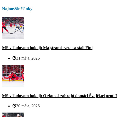
Najnovšie články
MS v ľadovom hokeji: Majstrami sveta sa stali Fíni
31 mája, 2026
MS v ľadovom hokeji: O zlato si zahrajú domáci Švajčiari proti 
30 mája, 2026