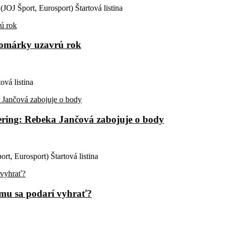
JOJ Šport, Eurosport) Štartová listina
alomárky uzavrú rok
ová listina
mering: Rebeka Jančová zabojuje o body
rt, Eurosport) Štartová listina
Komu sa podarí vyhrať?