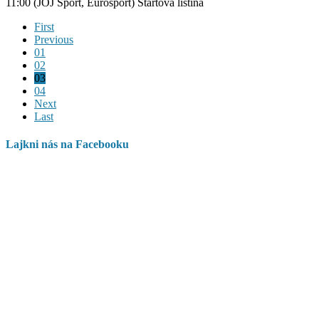
11:00 (JOJ Šport, Eurosport) Štartová listina
First
Previous
01
02
03
04
Next
Last
Lajkni nás na Facebooku