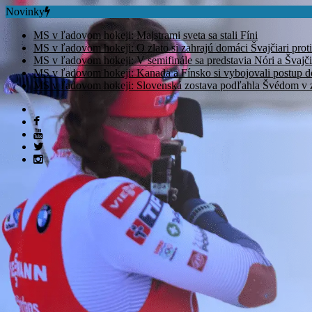
Novinky
MS v ľadovom hokeji: Majstrami sveta sa stali Fíni
MS v ľadovom hokeji: O zlato si zahrajú domáci Švajčiari prot
MS v ľadovom hokeji: V semifinále sa predstavia Nóri a Švajči
MS v ľadovom hokeji: Kanada a Fínsko si vybojovali postup d
MS v ľadovom hokeji: Slovenská zostava podľahla Švédom v zá