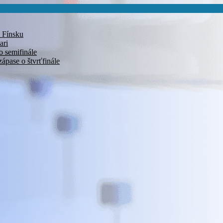
i Fínsku
ari
o semifinále
pase o štvrťfinále