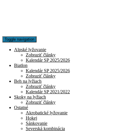
Toggle navigation
Alpské lyžovanie
Zobraziť články
Kalendár SP 2025/2026
Biatlon
Kalendár SP 2025/2026
Zobraziť články
Beh na lyžiach
Zobraziť články
Kalendár SP 2021/2022
Skoky na lyžiach
Zobraziť články
Ostatné
Akrobatické lyžovanie
Hokej
Sánkovanie
Severská kombinácia