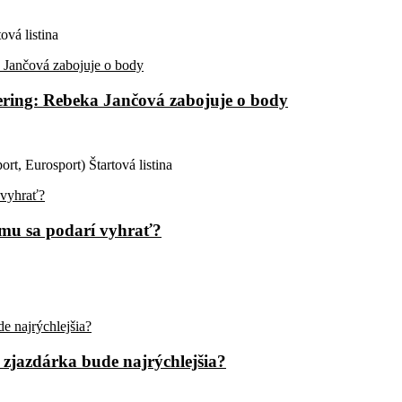
ová listina
mering: Rebeka Jančová zabojuje o body
rt, Eurosport) Štartová listina
Komu sa podarí vyhrať?
á zjazdárka bude najrýchlejšia?