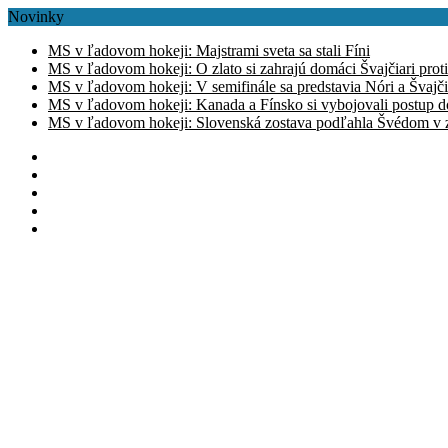
Novinky
MS v ľadovom hokeji: Majstrami sveta sa stali Fíni
MS v ľadovom hokeji: O zlato si zahrajú domáci Švajčiari prot
MS v ľadovom hokeji: V semifinále sa predstavia Nóri a Švajči
MS v ľadovom hokeji: Kanada a Fínsko si vybojovali postup d
MS v ľadovom hokeji: Slovenská zostava podľahla Švédom v zá