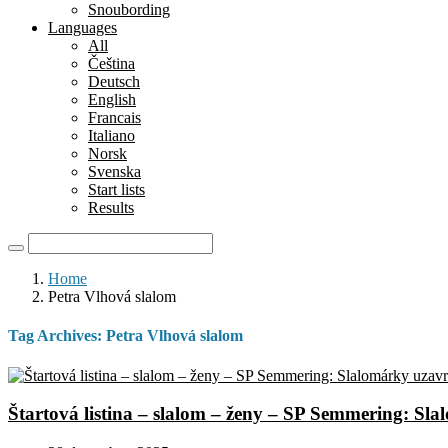
Snoubording
Languages
All
Čeština
Deutsch
English
Francais
Italiano
Norsk
Svenska
Start lists
Results
Home
Petra Vlhová slalom
Tag Archives:
Petra Vlhová slalom
Štartová listina – slalom – ženy – SP Semmering: Sl