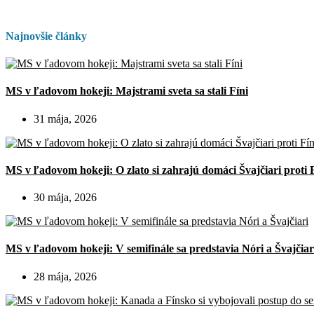
Najnovšie články
MS v ľadovom hokeji: Majstrami sveta sa stali Fíni
31 mája, 2026
MS v ľadovom hokeji: O zlato si zahrajú domáci Švajčiari proti 
30 mája, 2026
MS v ľadovom hokeji: V semifinále sa predstavia Nóri a Švajčiar
28 mája, 2026