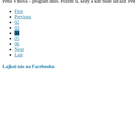
Petra Vlhová – program dnes. Pozrite si, kedy a kde bude súťažiť Pe
First
Previous
02
03
04
05
06
Next
Last
Lajkni nás na Facebooku