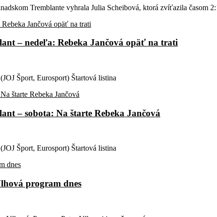
adskom Tremblante vyhrala Julia Scheibová, ktorá zvíťazila časom 2
blant – nedeľa: Rebeka Jančová opäť na trati
JOJ Šport, Eurosport) Štartová listina
blant – sobota: Na štarte Rebeka Jančová
JOJ Šport, Eurosport) Štartová listina
Vlhová program dnes