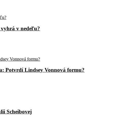
o vyhrá v nedeľu?
bota: Potvrdí Lindsey Vonnová formu?
ii Scheibovej