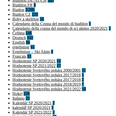
Biathlon DE-AT-CH
363
Biathlon FR
6
Biatlon
2 299
Biatlon CZ
219
Boby a skeleton
16
Calendario della Coppa del mondo di biathlon
1
Calendario della coppa del mondo di sci alpino 2020/2021
1
Čeština
146
Deutsch
142
English
96
ergebnisse
61
Ergebnisse – Ski Alpin
8
Francais
23
Hodnotenie SP 2020/2021
14
Hodnotenie SP 2021/2022
17
Hodnotenie Svetového pohára 2000/2001
11
Hodnotenie Svetového pohára 2017/2018
1
Hodnotenie Svetového pohára 2017/2018
2
Hodnotenie Svetového pohára 2018/2019
7
Hodnotenie Svetového pohára 2021/2022
10
Hokej
226
Italiano
25
Kalendár SP 2020/2021
2
kalendář SP 2020/2021
1
Kalendár SP 2021/2022
2