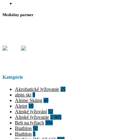
Mediálny partner
Kategórie
Akrobatické lyžovanie
25
alpin ski
9
Alpine Skiing
49
Alpint
10
Alpské lyžování
52
Alpské lyžovanie
2 905
Beh na lyžiach
394
Biathlon
50
Biathlon
5