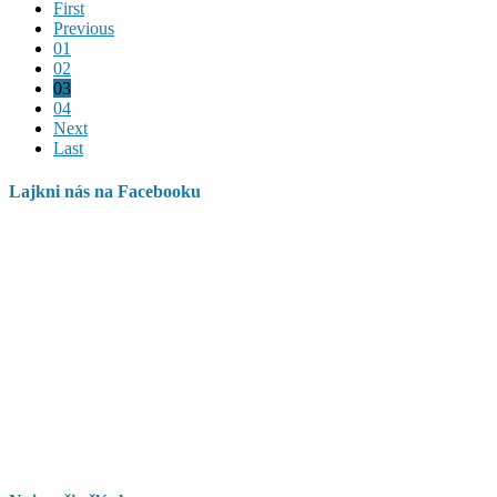
First
Previous
01
02
03
04
Next
Last
Lajkni nás na Facebooku