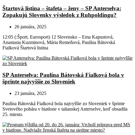
Štartová listina – štafeta – ženy – SP Anterselva:
Zopakujú Slovenky výsledok z Ruhpoldingu?
26 januára, 2025
12:05 (:Šport, Eurosport) 12 Slovensko – Ema Kapustová,
Anastasia Kuzminová, Mária Remeňová, Paulína Bátovská
Fialková Štartová listina
SP Anterselva: Paulína Bátovská Fialková bola v
šprinte najvyššie zo Sloveniek
23 januára, 2025
Paulína Bátovská Fialková bola najvyššie zo Sloveniek v šprinte
Svetového pohára v biatlone v talianskej Anterselve, keď obsadila
25. miesto.