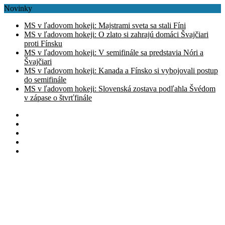
Novinky
MS v ľadovom hokeji: Majstrami sveta sa stali Fíni
MS v ľadovom hokeji: O zlato si zahrajú domáci Švajčiari
proti Fínsku
MS v ľadovom hokeji: V semifinále sa predstavia Nóri a
Švajčiari
MS v ľadovom hokeji: Kanada a Fínsko si vybojovali postup
do semifinále
MS v ľadovom hokeji: Slovenská zostava podľahla Švédom
v zápase o štvrťfinále