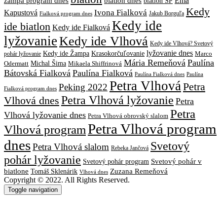
biatlon dnes
Ema
žampa program dnes
biatlon SP
Kedy
Ivona Fialková
Kapustová
Jakub Borguľa
Fialková program dnes
Kedy ide
ide biatlon
Kedy ide Fialková
lyžovanie
Kedy ide Vlhová
Kedy ide Vlhová? Svetový
lyžovanie dnes
Kedy ide Žampa
Krasokorčuľovanie
Marco
pohár lyžovanie
Mária Remeňová
Paulína
Michal Šima
Mikaela Shiffrinová
Odermatt
Bátovská Fialková
Paulína Fialková
Paulína
Paulína Fialková dnes
Petra Vlhová
Petra
Peking 2022
Fialková program dnes
Petra Vlhová lyžovanie
Vlhová dnes
Petra
Petra
Vlhová lyžovanie dnes
Petra Vlhová obrovský slalom
Petra Vlhová program
Vlhová program
dnes
Svetový
Petra Vlhová slalom
Rebeka Jančová
pohár lyžovanie
Svetový pohár v
Svetový pohár program
biatlone
Tomáš Sklenárik
Zuzana Remeňová
Vlhová dnes
Copyright © 2022. All Rights Reserved.
Toggle navigation