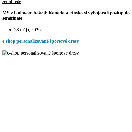
MS v ľadovom hokeji: Kanada a Fínsko si vybojovali postup do
semifinále
28 mája, 2026
e-shop personalizované športové dresy