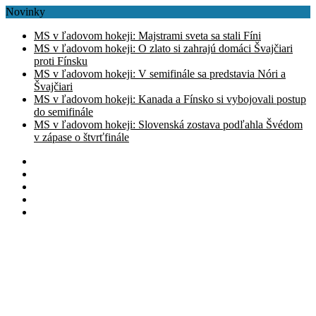
Novinky
MS v ľadovom hokeji: Majstrami sveta sa stali Fíni
MS v ľadovom hokeji: O zlato si zahrajú domáci Švajčiari
proti Fínsku
MS v ľadovom hokeji: V semifinále sa predstavia Nóri a
Švajčiari
MS v ľadovom hokeji: Kanada a Fínsko si vybojovali postup
do semifinále
MS v ľadovom hokeji: Slovenská zostava podľahla Švédom
v zápase o štvrťfinále