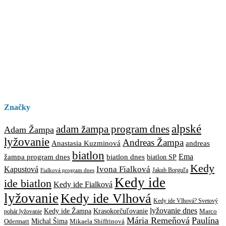
Značky
alpské
adam žampa program dnes
Adam Žampa
lyžovanie
Andreas Žampa
Anastasia Kuzminová
andreas
biatlon
biatlon dnes
Ema
žampa program dnes
biatlon SP
Kedy
Ivona Fialková
Kapustová
Jakub Borguľa
Fialková program dnes
Kedy ide
ide biatlon
Kedy ide Fialková
lyžovanie
Kedy ide Vlhová
Kedy ide Vlhová? Svetový
lyžovanie dnes
Kedy ide Žampa
Krasokorčuľovanie
Marco
pohár lyžovanie
Mária Remeňová
Paulína
Michal Šima
Mikaela Shiffrinová
Odermatt