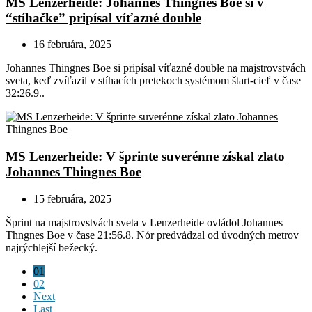
MS Lenzerheide: Johannes Thingnes Boe si v
“stíhačke” pripísal víťazné double
16 februára, 2025
Johannes Thingnes Boe si pripísal víťazné double na majstrovstvách
sveta, keď zvíťazil v stíhacích pretekoch systémom štart-cieľ v čase
32:26.9..
MS Lenzerheide: V šprinte suverénne získal zlato
Johannes Thingnes Boe
15 februára, 2025
Šprint na majstrovstvách sveta v Lenzerheide ovládol Johannes
Thngnes Boe v čase 21:56.8. Nór predvádzal od úvodných metrov
najrýchlejší bežecký.
01
02
Next
Last