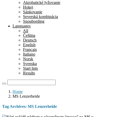
Akrobatické lyžovanie
Hokej
Sánkovanie
Severská kombinácia
Snoubording
Languages
All
Čeština
Deutsch
English
Francais
Italiano
Norsk
Svenska
Start lists
Results
Home
MS Lenzerheide
Tag Archives:
MS Lenzerheide