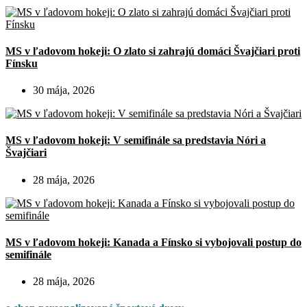
MS v ľadovom hokeji: O zlato si zahrajú domáci Švajčiari proti
Fínsku
30 mája, 2026
MS v ľadovom hokeji: V semifinále sa predstavia Nóri a
Švajčiari
28 mája, 2026
MS v ľadovom hokeji: Kanada a Fínsko si vybojovali postup do
semifinále
28 mája, 2026