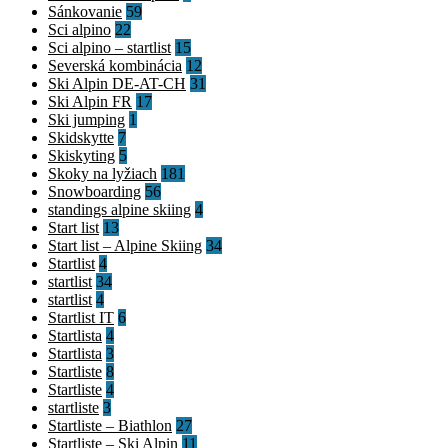
Sánkovanie
59
Sci alpino
22
Sci alpino – startlist
15
Severská kombinácia
12
Ski Alpin DE-AT-CH
31
Ski Alpin FR
17
Ski jumping
1
Skidskytte
7
Skiskyting
5
Skoky na lyžiach
181
Snowboarding
56
standings alpine skiing
4
Start list
13
Start list – Alpine Skiing
34
Startlist
4
startlist
34
startlist
4
Startlist IT
6
Startlista
4
Startlista
3
Startliste
8
Startliste
4
startliste
3
Startliste – Biathlon
27
Startliste – Ski Alpin
11