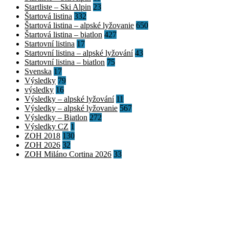
Startliste – Ski Alpin
23
Štartová listina
332
Štartová listina – alpské lyžovanie
650
Štartová listina – biatlon
427
Startovní listina
17
Startovní listina – alpské lyžování
43
Startovní listina – biatlon
75
Svenska
17
Výsledky
79
výsledky
16
Výsledky – alpské lyžování
11
Výsledky – alpské lyžovanie
567
Výsledky – Biatlon
272
Výsledky CZ
1
ZOH 2018
130
ZOH 2026
32
ZOH Miláno Cortina 2026
33