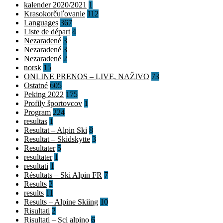
kalender 2020/2021
1
Krasokorčuľovanie
112
Languages
367
Liste de départ
4
Nezaradené
3
Nezaradené
3
Nezaradené
2
norsk
15
ONLINE PRENOS – LIVE, NAŽIVO
73
Ostatné
605
Peking 2022
175
Profily športovcov
1
Program
224
resultas
1
Resultat – Alpin Ski
8
Resultat – Skidskytte
3
Resultater
5
resultater
1
resultati
1
Résultats – Ski Alpin FR
7
Results
2
results
11
Results – Alpine Skiing
10
Risultati
2
Risultati – Sci alpino
6