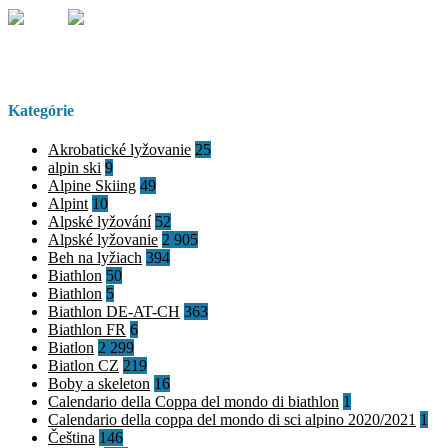
Kategórie
Akrobatické lyžovanie
25
alpin ski
9
Alpine Skiing
49
Alpint
10
Alpské lyžování
52
Alpské lyžovanie
2 905
Beh na lyžiach
394
Biathlon
50
Biathlon
5
Biathlon DE-AT-CH
363
Biathlon FR
6
Biatlon
2 299
Biatlon CZ
219
Boby a skeleton
16
Calendario della Coppa del mondo di biathlon
1
Calendario della coppa del mondo di sci alpino 2020/2021
1
Čeština
146