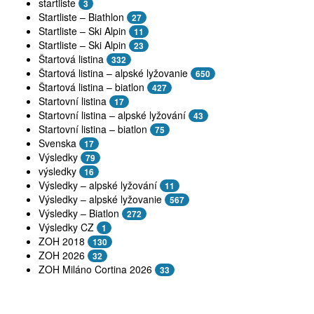
startliste
3
Startliste – Biathlon
27
Startliste – Ski Alpin
11
Startliste – Ski Alpin
23
Štartová listina
332
Štartová listina – alpské lyžovanie
650
Štartová listina – biatlon
427
Startovní listina
17
Startovní listina – alpské lyžování
43
Startovní listina – biatlon
75
Svenska
17
Výsledky
79
výsledky
16
Výsledky – alpské lyžování
11
Výsledky – alpské lyžovanie
567
Výsledky – Biatlon
272
Výsledky CZ
1
ZOH 2018
130
ZOH 2026
32
ZOH Miláno Cortina 2026
33