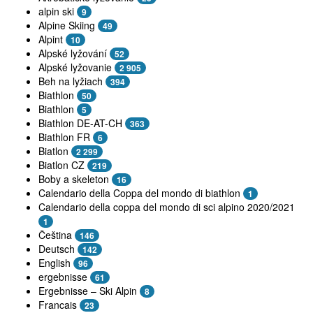
alpin ski
9
Alpine Skiing
49
Alpint
10
Alpské lyžování
52
Alpské lyžovanie
2 905
Beh na lyžiach
394
Biathlon
50
Biathlon
5
Biathlon DE-AT-CH
363
Biathlon FR
6
Biatlon
2 299
Biatlon CZ
219
Boby a skeleton
16
Calendario della Coppa del mondo di biathlon
1
Calendario della coppa del mondo di sci alpino 2020/2021
1
Čeština
146
Deutsch
142
English
96
ergebnisse
61
Ergebnisse – Ski Alpin
8
Francais
23