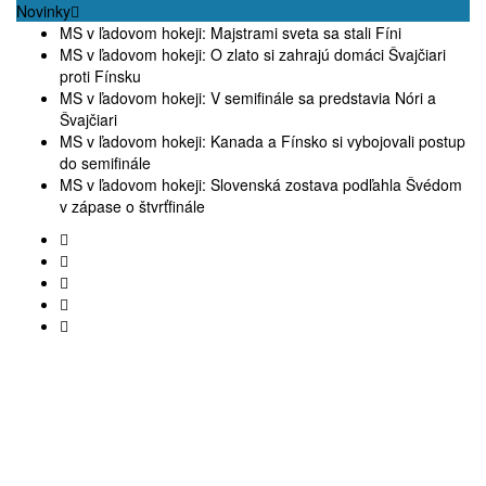
Novinky
MS v ľadovom hokeji: Majstrami sveta sa stali Fíni
MS v ľadovom hokeji: O zlato si zahrajú domáci Švajčiari
proti Fínsku
MS v ľadovom hokeji: V semifinále sa predstavia Nóri a
Švajčiari
MS v ľadovom hokeji: Kanada a Fínsko si vybojovali postup
do semifinále
MS v ľadovom hokeji: Slovenská zostava podľahla Švédom
v zápase o štvrťfinále