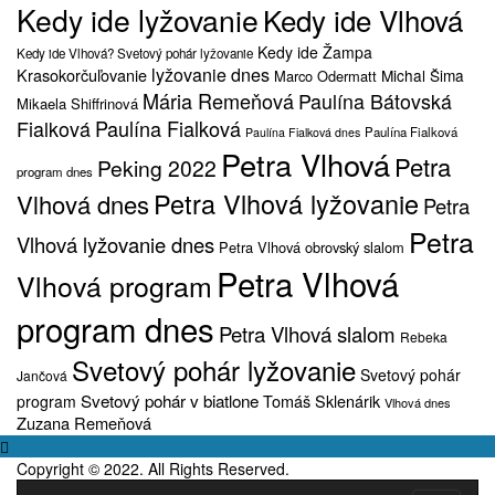
Kedy ide lyžovanie
Kedy ide Vlhová
Kedy ide Žampa
Kedy ide Vlhová? Svetový pohár lyžovanie
lyžovanie dnes
Krasokorčuľovanie
Michal Šima
Marco Odermatt
Mária Remeňová
Paulína Bátovská
Mikaela Shiffrinová
Fialková
Paulína Fialková
Paulína Fialková
Paulína Fialková dnes
Petra Vlhová
Petra
Peking 2022
program dnes
Petra Vlhová lyžovanie
Vlhová dnes
Petra
Petra
Vlhová lyžovanie dnes
Petra Vlhová obrovský slalom
Petra Vlhová
Vlhová program
program dnes
Petra Vlhová slalom
Rebeka
Svetový pohár lyžovanie
Svetový pohár
Jančová
Svetový pohár v biatlone
Tomáš Sklenárik
program
Vlhová dnes
Zuzana Remeňová
Copyright © 2022. All Rights Reserved.