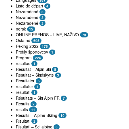
367
Liste de départ
4
Nezaradené
3
Nezaradené
3
Nezaradené
2
norsk
15
ONLINE PRENOS – LIVE, NAŽIVO
73
Ostatné
605
Peking 2022
175
Profily športovcov
1
Program
224
resultas
1
Resultat – Alpin Ski
8
Resultat – Skidskytte
3
Resultater
5
resultater
1
resultati
1
Résultats – Ski Alpin FR
7
Results
2
results
11
Results – Alpine Skiing
10
Risultati
2
Risultati – Sci alpino
6