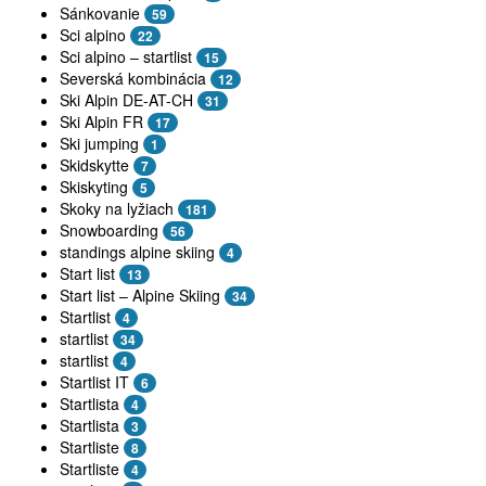
Sánkovanie
59
Sci alpino
22
Sci alpino – startlist
15
Severská kombinácia
12
Ski Alpin DE-AT-CH
31
Ski Alpin FR
17
Ski jumping
1
Skidskytte
7
Skiskyting
5
Skoky na lyžiach
181
Snowboarding
56
standings alpine skiing
4
Start list
13
Start list – Alpine Skiing
34
Startlist
4
startlist
34
startlist
4
Startlist IT
6
Startlista
4
Startlista
3
Startliste
8
Startliste
4