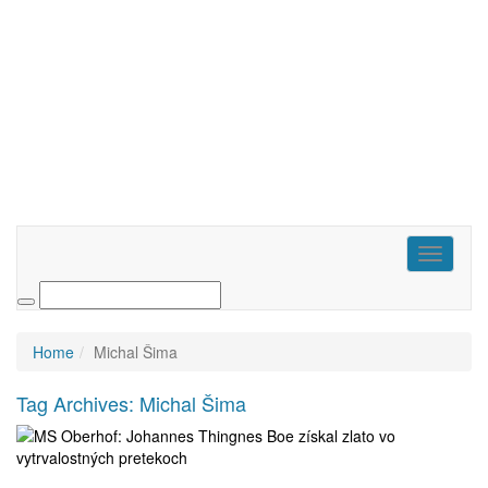
Toggle
navigati
Home
Michal Šima
Tag Archives:
Michal Šima