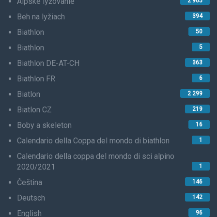
Alpské lyžovanie
2 905
Beh na lyžiach
394
Biathlon
50
Biathlon
5
Biathlon DE-AT-CH
363
Biathlon FR
6
Biatlon
2 299
Biatlon CZ
219
Boby a skeleton
16
Calendario della Coppa del mondo di biathlon
1
Calendario della coppa del mondo di sci alpino
2020/2021
1
Čeština
146
Deutsch
142
English
96