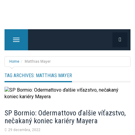
T
o
g
g
Home
Matthias Mayer
l
e
TAG ARCHIVES:
MATTHIAS MAYER
n
a
v
i
g
SP Bormio: Odermattovo ďalšie víťazstvo,
a
nečakaný koniec kariéry Mayera
t
i
29 decembra, 2022
o