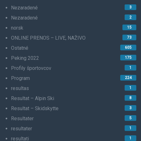
Nezaradené
3
Nezaradené
2
norsk
15
ONLINE PRENOS – LIVE, NAŽIVO
73
Ostatné
605
Peking 2022
175
Profily športovcov
1
Program
224
resultas
1
Resultat – Alpin Ski
8
Resultat – Skidskytte
3
Resultater
5
resultater
1
resultati
1