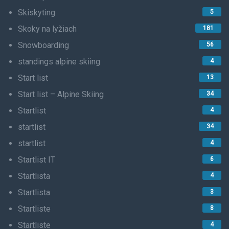
Skiskyting
5
Skoky na lyžiach
181
Snowboarding
56
standings alpine skiing
4
Start list
13
Start list – Alpine Skiing
34
Startlist
4
startlist
34
startlist
4
Startlist IT
6
Startlista
4
Startlista
3
Startliste
8
Startliste
4