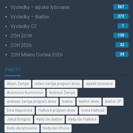
Výsledky – alpské lyžovanie
567
Výsledky – Biatlon
272
Výsledky CZ
1
ZOH 2018
130
ZOH 2026
32
ZOH Miláno Cortina 2026
33
ZNAČKY
Adam Žampa
adam žampa program dnes
alpské lyžovanie
Anastasia Kuzminová
Andreas Žampa
andreas žampa program dnes
biatlon
biatlon dnes
biatlon SP
Ema Kapustová
Fialková program dnes
Ivona Fialková
Jakub Borguľa
Kedy ide biatlon
Kedy ide Fialková
Kedy ide lyžovanie
Kedy ide Vlhová