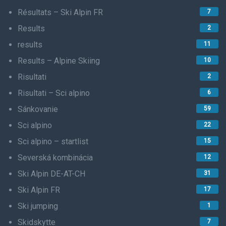
Résultats – Ski Alpin FR
7
Results
2
results
11
Results – Alpine Skiing
10
Risultati
2
Risultati – Sci alpino
6
Sánkovanie
59
Sci alpino
22
Sci alpino – startlist
15
Severská kombinácia
12
Ski Alpin DE-AT-CH
31
Ski Alpin FR
17
Ski jumping
1
Skidskytte
7