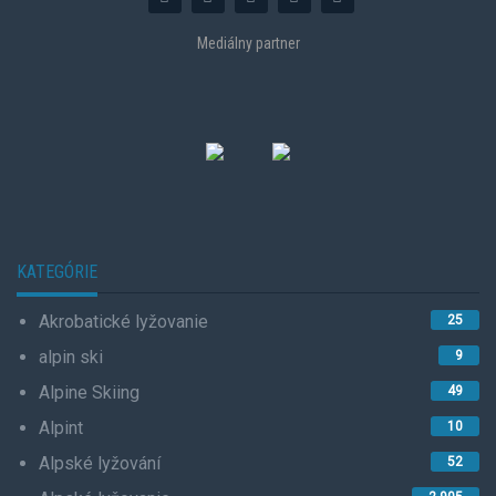
Mediálny partner
KATEGÓRIE
Akrobatické lyžovanie
25
alpin ski
9
Alpine Skiing
49
Alpint
10
Alpské lyžování
52