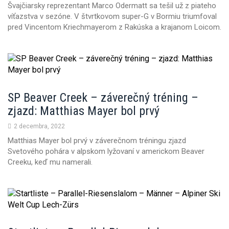
Švajčiarsky reprezentant Marco Odermatt sa tešil už z piateho
n
víťazstva v sezóne. V štvrtkovom super-G v Bormiu triumfoval
pred Vincentom Kriechmayerom z Rakúska a krajanom Loicom.
SP Beaver Creek – záverečný tréning –
zjazd: Matthias Mayer bol prvý
2 decembra, 2022
Matthias Mayer bol prvý v záverečnom tréningu zjazd
Svetového pohára v alpskom lyžovaní v americkom Beaver
Creeku, keď mu namerali.