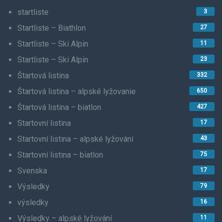
startliste
3
Startliste – Biathlon
27
Startliste – Ski Alpin
11
Startliste – Ski Alpin
23
Štartová listina
332
Štartová listina – alpské lyžovanie
650
Štartová listina – biatlon
427
Startovní listina
17
Startovní listina – alpské lyžování
43
Startovní listina – biatlon
75
Svenska
17
Výsledky
79
výsledky
16
Výsledky – alpské lyžování
11