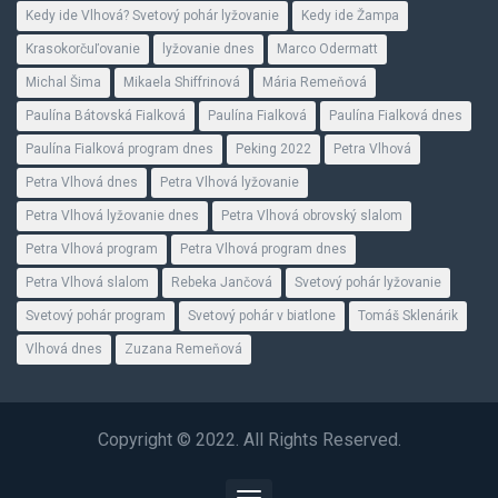
Kedy ide Vlhová? Svetový pohár lyžovanie
Kedy ide Žampa
Krasokorčuľovanie
lyžovanie dnes
Marco Odermatt
Michal Šima
Mikaela Shiffrinová
Mária Remeňová
Paulína Bátovská Fialková
Paulína Fialková
Paulína Fialková dnes
Paulína Fialková program dnes
Peking 2022
Petra Vlhová
Petra Vlhová dnes
Petra Vlhová lyžovanie
Petra Vlhová lyžovanie dnes
Petra Vlhová obrovský slalom
Petra Vlhová program
Petra Vlhová program dnes
Petra Vlhová slalom
Rebeka Jančová
Svetový pohár lyžovanie
Svetový pohár program
Svetový pohár v biatlone
Tomáš Sklenárik
Vlhová dnes
Zuzana Remeňová
Copyright © 2022. All Rights Reserved.