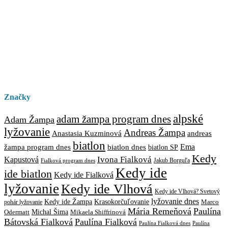
Značky
alpské
adam žampa program dnes
Adam Žampa
lyžovanie
Andreas Žampa
Anastasia Kuzminová
andreas
biatlon
biatlon dnes
Ema
žampa program dnes
biatlon SP
Kedy
Ivona Fialková
Kapustová
Jakub Borguľa
Fialková program dnes
Kedy ide
ide biatlon
Kedy ide Fialková
lyžovanie
Kedy ide Vlhová
Kedy ide Vlhová? Svetový
lyžovanie dnes
Kedy ide Žampa
Krasokorčuľovanie
Marco
pohár lyžovanie
Mária Remeňová
Paulína
Michal Šima
Mikaela Shiffrinová
Odermatt
Bátovská Fialková
Paulína Fialková
Paulína
Paulína Fialková dnes