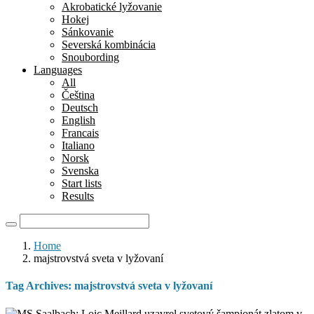
Akrobatické lyžovanie
Hokej
Sánkovanie
Severská kombinácia
Snoubording
Languages
All
Čeština
Deutsch
English
Francais
Italiano
Norsk
Svenska
Start lists
Results
Home
majstrovstvá sveta v lyžovaní
Tag Archives:
majstrovstvá sveta v lyžovaní