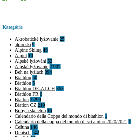
Kategórie
Akrobatické lyžovanie
25
alpin ski
9
Alpine Skiing
49
Alpint
10
Alpské lyžování
52
Alpské lyžovanie
2 905
Beh na lyžiach
394
Biathlon
50
Biathlon
5
Biathlon DE-AT-CH
363
Biathlon FR
6
Biatlon
2 299
Biatlon CZ
219
Boby a skeleton
16
Calendario della Coppa del mondo di biathlon
1
Calendario della coppa del mondo di sci alpino 2020/2021
1
Čeština
146
Deutsch
142