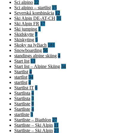
Sci alpino
22
Sci alpino – startlist
15
Severská kombinácia
12
Ski Alpin DE-AT-CH
31
Ski Alpin FR
17
Ski jumping
1
Skidskytte
7
Skiskyting
5
Skoky na lyžiach
181
Snowboarding
56
standings alpine skiing
4
Start list
13
Start list – Alpine Skiing
34
Startlist
4
startlist
34
startlist
4
Startlist IT
6
Startlista
4
Startlista
3
Startliste
8
Startliste
4
startliste
3
Startliste – Biathlon
27
Startliste – Ski Alpin
11
Startliste – Ski Alpin
23