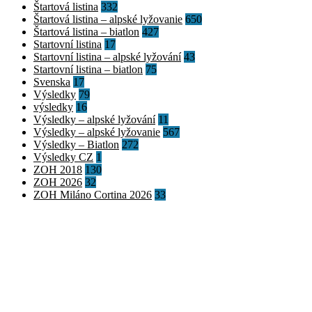
Štartová listina
332
Štartová listina – alpské lyžovanie
650
Štartová listina – biatlon
427
Startovní listina
17
Startovní listina – alpské lyžování
43
Startovní listina – biatlon
75
Svenska
17
Výsledky
79
výsledky
16
Výsledky – alpské lyžování
11
Výsledky – alpské lyžovanie
567
Výsledky – Biatlon
272
Výsledky CZ
1
ZOH 2018
130
ZOH 2026
32
ZOH Miláno Cortina 2026
33