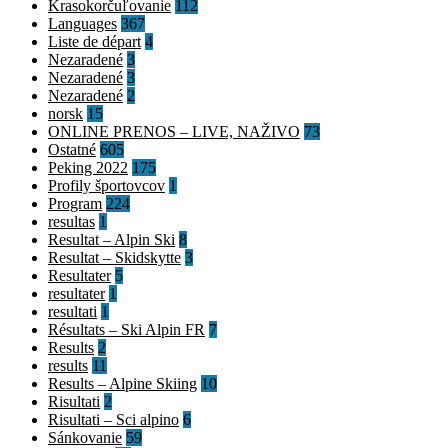
Krasokorčuľovanie
112
Languages
367
Liste de départ
4
Nezaradené
3
Nezaradené
3
Nezaradené
2
norsk
15
ONLINE PRENOS – LIVE, NAŽIVO
73
Ostatné
605
Peking 2022
175
Profily športovcov
1
Program
224
resultas
1
Resultat – Alpin Ski
8
Resultat – Skidskytte
3
Resultater
5
resultater
1
resultati
1
Résultats – Ski Alpin FR
7
Results
2
results
11
Results – Alpine Skiing
10
Risultati
2
Risultati – Sci alpino
6
Sánkovanie
59