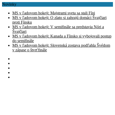
Novinky
MS v ľadovom hokeji: Majstrami sveta sa stali Fíni
MS v ľadovom hokeji: O zlato si zahrajú domáci Švajčiari
proti Fínsku
MS v ľadovom hokeji: V semifinále sa predstavia Nóri a
Švajčiari
MS v ľadovom hokeji: Kanada a Fínsko si vybojovali postup
do semifinále
MS v ľadovom hokeji: Slovenská zostava podľahla Švédom
v zápase o štvrťfinále