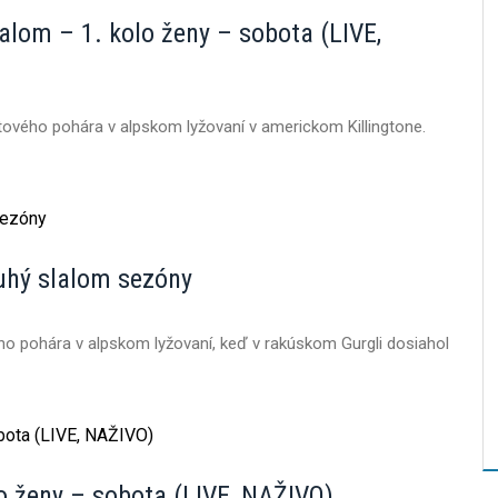
alom – 1. kolo ženy – sobota (LIVE,
tového pohára v alpskom lyžovaní v americkom Killingtone.
ruhý slalom sezóny
ho pohára v alpskom lyžovaní, keď v rakúskom Gurgli dosiahol
o ženy – sobota (LIVE, NAŽIVO)