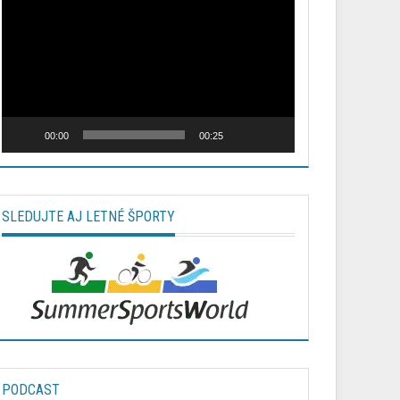
prehrávač
00:00
00:25
SLEDUJTE AJ LETNÉ ŠPORTY
PODCAST