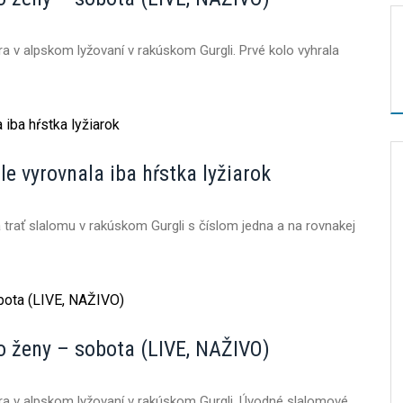
a v alpskom lyžovaní v rakúskom Gurgli. Prvé kolo vyhrala
le vyrovnala iba hŕstka lyžiarok
a trať slalomu v rakúskom Gurgli s číslom jedna a na rovnakej
o ženy – sobota (LIVE, NAŽIVO)
ára v alpskom lyžovaní v rakúskom Gurgli. Úvodné slalomové