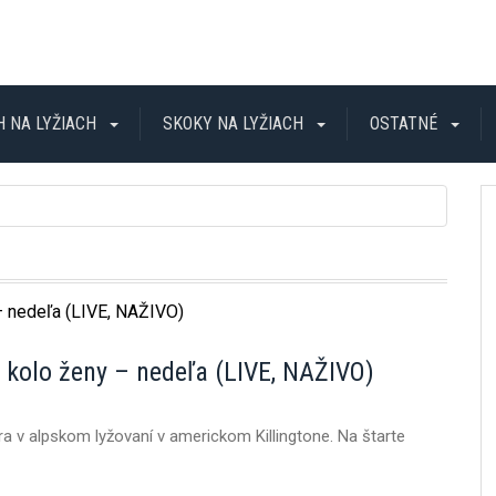
H NA LYŽIACH
SKOKY NA LYŽIACH
OSTATNÉ
. kolo ženy – nedeľa (LIVE, NAŽIVO)
ra v alpskom lyžovaní v americkom Killingtone. Na štarte