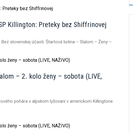
P Killington: Preteky bez Shiffrinovej
0 Bez slovenskej účasti. Štartová listina – Slalom – Ženy –.
alom – 2. kolo ženy – sobota (LIVE,
tového pohára v alpskom lyžovaní v americkom Killingtone.