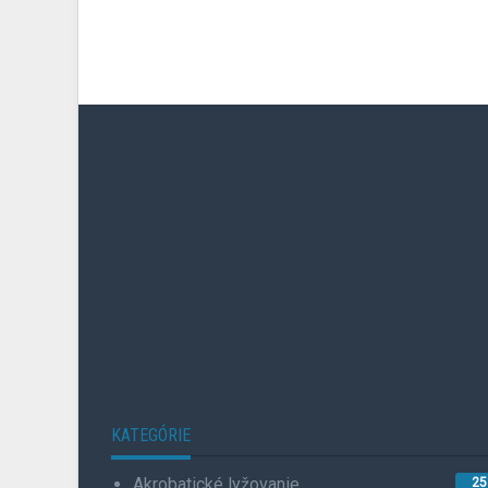
KATEGÓRIE
Akrobatické lyžovanie
25