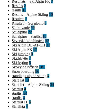
Résultats – Ski Alpin FR
7
Results
2
results
11
Results – Alpine Skiing
10
Risultati
2
Risultati – Sci alpino
6
Sánkovanie
59
Sci alpino
22
Sci alpino – startlist
15
Severská kombinácia
12
Ski Alpin DE-AT-CH
31
Ski Alpin FR
17
Ski jumping
1
Skidskytte
7
Skiskyting
5
Skoky na lyžiach
181
Snowboarding
56
standings alpine skiing
4
Start list
13
Start list – Alpine Skiing
34
Startlist
4
startlist
34
startlist
4
Startlist IT
6
Startlista
4