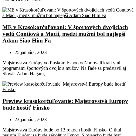
ME v Krasokorčuľovaní: V športových dvojiciach
vedú Contiová a Macii, medzi mužmi bol najlepší
Adam Siao Him Fa
25 januára, 2023
Majstrovstvá Európy vo fínskom Espoo odštartovali krátkymi
programami športových dvojíc a mužov. Na ľade sa predstavil aj
Slovák Adam Hagara,.
Preview krasokorčuľovanie: Majstrovstvá Európy
bude hostiť Fínsko
23 januára, 2023
Majstrovstvá Európy bude po 13 rokoch hostiť Fínsko. O titul
majstra Európy sa bude zápoliť v Espoo. Slovensko bude mať.