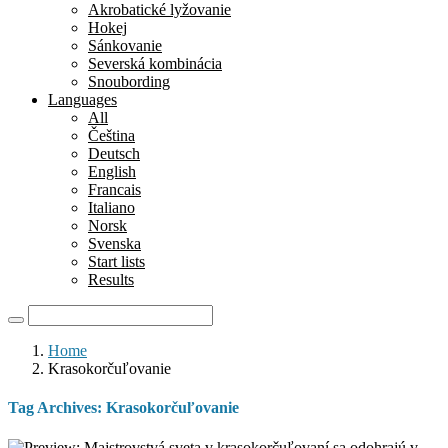
Akrobatické lyžovanie
Hokej
Sánkovanie
Severská kombinácia
Snoubording
Languages
All
Čeština
Deutsch
English
Francais
Italiano
Norsk
Svenska
Start lists
Results
Home
Krasokorčuľovanie
Tag Archives:
Krasokorčuľovanie