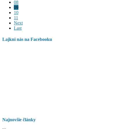
08
09
10
11
Next
Last
Lajkni nás na Facebooku
Najnovšie články