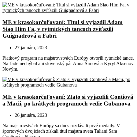
ME v krasokorčuľovaní: Titul si vyjazdil Adam
Siao Him Fa, v rytmických tancoch zvíťazili
Guignadrová a Fabri
27 januára, 2023
Piatkový program na majstrovstvách Európy otvorili rytmické tance.
Na ľade nechýbal ani slovenský pár Anna Šimová a Kyryl Aksenov.
Novým.
ME v krasokorčuľovaní: Zlato si vyjazdili Contiová
a Macii, po krátkych programoch vedie Gubanova
26 januára, 2023
Na majstrovstvách Európy sa dnes rozdávali prvé medaily. V
športových dvojiciach získali titul majstra sveta Taliani Sara
Contiová a Niccolo.