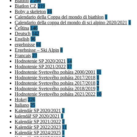
Biatlon
2 299
Biatlon CZ
219
Boby a skeleton
16
Calendario della Coppa del mondo di biathlon
1
Calendario della coppa del mondo di sci alpino 2020/2021
1
Čeština
146
Deutsch
142
English
96
ergebnisse
61
Ergebnisse – Ski Alpin
8
Francais
23
Hodnotenie SP 2020/2021
14
Hodnotenie SP 2021/2022
17
Hodnotenie Svetového pohára 2000/2001
11
Hodnotenie Svetového pohára 2017/2018
1
Hodnotenie Svetového pohára 2017/2018
2
Hodnotenie Svetového pohára 2018/2019
7
Hodnotenie Svetového pohára 2021/2022
10
Hokej
226
Italiano
25
Kalendár SP 2020/2021
2
kalendář SP 2020/2021
1
Kalendár SP 2021/2022
2
Kalendár SP 2022/2023
11
Kalendár SP 2024/2025
1