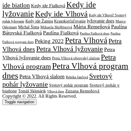
Kedy ide
ide biatlon
Kedy ide Fialková
lyžovanie
Kedy ide Vlhová
Kedy ide Vlhová? Svetový
lyžovanie dnes
Kedy ide Žampa
Krasokorčuľovanie
Marco
pohár lyžovanie
Mária Remeňová
Paulína
Michal Šima
Mikaela Shiffrinová
Odermatt
Bátovská Fialková
Paulína Fialková
Paulína
Paulína Fialková dnes
Petra Vlhová
Petra
Peking 2022
Fialková program dnes
Petra Vlhová lyžovanie
Vlhová dnes
Petra
Petra
Vlhová lyžovanie dnes
Petra Vlhová obrovský slalom
Petra Vlhová program
Vlhová program
dnes
Svetový
Petra Vlhová slalom
Rebeka Jančová
pohár lyžovanie
Svetový pohár v
Svetový pohár program
biatlone
Tomáš Sklenárik
Zuzana Remeňová
Vlhová dnes
Copyright © 2022. All Rights Reserved.
Toggle navigation