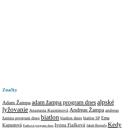
Značky
alpské
adam žampa program dnes
Adam Žampa
lyžovanie
Andreas Žampa
Anastasia Kuzminová
andreas
biatlon
biatlon dnes
Ema
žampa program dnes
biatlon SP
Kedy
Ivona Fialková
Kapustová
Jakub Borguľa
Fialková program dnes