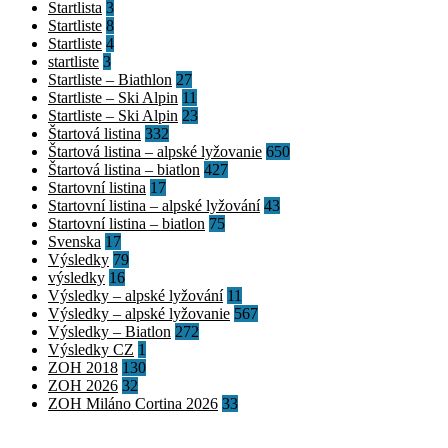
Startlista
3
Startliste
8
Startliste
4
startliste
3
Startliste – Biathlon
27
Startliste – Ski Alpin
11
Startliste – Ski Alpin
23
Štartová listina
332
Štartová listina – alpské lyžovanie
650
Štartová listina – biatlon
427
Startovní listina
17
Startovní listina – alpské lyžování
43
Startovní listina – biatlon
75
Svenska
17
Výsledky
79
výsledky
16
Výsledky – alpské lyžování
11
Výsledky – alpské lyžovanie
567
Výsledky – Biatlon
272
Výsledky CZ
1
ZOH 2018
130
ZOH 2026
32
ZOH Miláno Cortina 2026
33