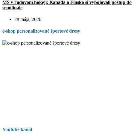
MS v ľadovom hokeji: Kanada a Fínsko si vybojovali postup do
semifinále
28 mája, 2026
e-shop personalizované športové dresy
Youtube kanál