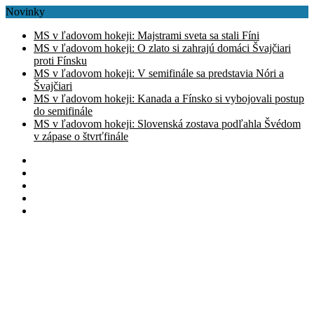
Novinky
MS v ľadovom hokeji: Majstrami sveta sa stali Fíni
MS v ľadovom hokeji: O zlato si zahrajú domáci Švajčiari
proti Fínsku
MS v ľadovom hokeji: V semifinále sa predstavia Nóri a
Švajčiari
MS v ľadovom hokeji: Kanada a Fínsko si vybojovali postup
do semifinále
MS v ľadovom hokeji: Slovenská zostava podľahla Švédom
v zápase o štvrťfinále