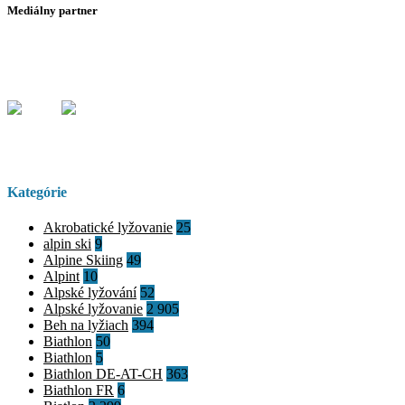
Mediálny partner
Kategórie
Akrobatické lyžovanie
25
alpin ski
9
Alpine Skiing
49
Alpint
10
Alpské lyžování
52
Alpské lyžovanie
2 905
Beh na lyžiach
394
Biathlon
50
Biathlon
5
Biathlon DE-AT-CH
363
Biathlon FR
6