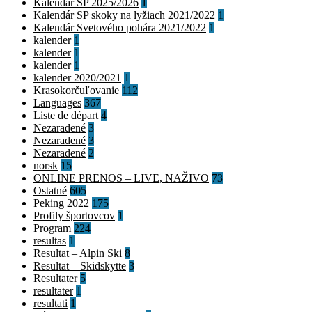
Kalendár SP 2025/2026
1
Kalendár SP skoky na lyžiach 2021/2022
1
Kalendár Svetového pohára 2021/2022
1
kalender
1
kalender
1
kalender
1
kalender 2020/2021
1
Krasokorčuľovanie
112
Languages
367
Liste de départ
4
Nezaradené
3
Nezaradené
3
Nezaradené
2
norsk
15
ONLINE PRENOS – LIVE, NAŽIVO
73
Ostatné
605
Peking 2022
175
Profily športovcov
1
Program
224
resultas
1
Resultat – Alpin Ski
8
Resultat – Skidskytte
3
Resultater
5
resultater
1
resultati
1