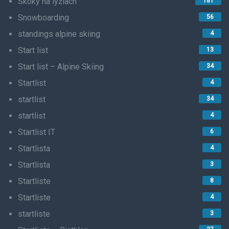
Skoky na lyžiach
181
Snowboarding
56
standings alpine skiing
4
Start list
13
Start list – Alpine Skiing
34
Startlist
4
startlist
34
startlist
4
Startlist IT
6
Startlista
4
Startlista
3
Startliste
8
Startliste
4
startliste
3