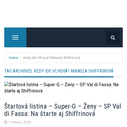
T
o
g
g
Home
Kedy ide Vlhová? Mikaela Shiffrinová
l
e
TAG ARCHIVES:
KEDY IDE VLHOVÁ? MIKAELA SHIFFRINOVÁ
n
a
v
i
g
Štartová listina – Super-G – Ženy – SP Val
a
di Fassa: Na štarte aj Shiffrinová
t
i
7 marca, 2026
o