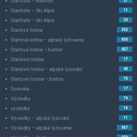
Startliste – Biathlon
27
Startliste – Ski Alpin
11
Startliste – Ski Alpin
23
Štartová listina
332
Štartová listina – alpské lyžovanie
650
Štartová listina – biatlon
427
Startovní listina
17
Startovní listina – alpské lyžování
43
Startovní listina – biatlon
75
Svenska
17
Výsledky
79
výsledky
16
Výsledky – alpské lyžování
11
Výsledky – alpské lyžovanie
567