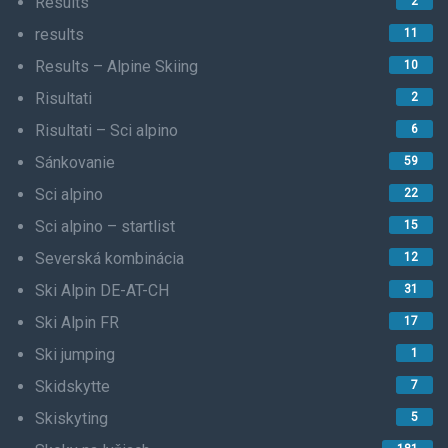
Results
2
results
11
Results – Alpine Skiing
10
Risultati
2
Risultati – Sci alpino
6
Sánkovanie
59
Sci alpino
22
Sci alpino – startlist
15
Severská kombinácia
12
Ski Alpin DE-AT-CH
31
Ski Alpin FR
17
Ski jumping
1
Skidskytte
7
Skiskyting
5