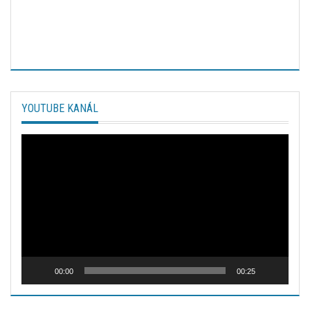
YOUTUBE KANÁL
Video
prehrávač
00:00
00:25