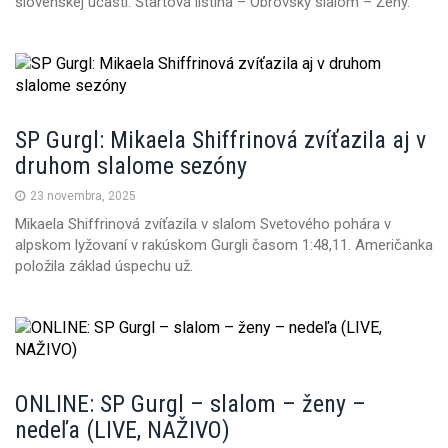
slovenskej účasti. Štartová listina – Obrovský slalom – Ženy.
SP Gurgl: Mikaela Shiffrinová zvíťazila aj v
druhom slalome sezóny
23 novembra, 2025
Mikaela Shiffrinová zvíťazila v slalom Svetového pohára v
alpskom lyžovaní v rakúskom Gurgli časom 1:48,11. Američanka
položila základ úspechu už.
ONLINE: SP Gurgl – slalom – ženy –
nedeľa (LIVE, NAŽIVO)