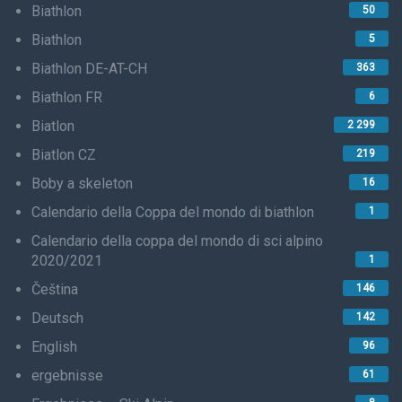
Biathlon
50
Biathlon
5
Biathlon DE-AT-CH
363
Biathlon FR
6
Biatlon
2 299
Biatlon CZ
219
Boby a skeleton
16
Calendario della Coppa del mondo di biathlon
1
Calendario della coppa del mondo di sci alpino
2020/2021
1
Čeština
146
Deutsch
142
English
96
ergebnisse
61