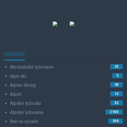
KATEGÓRIE
Akrobatické lyžovanie
25
alpin ski
9
Alpine Skiing
49
Alpint
10
Alpské lyžování
52
Alpské lyžovanie
2 905
Beh na lyžiach
394