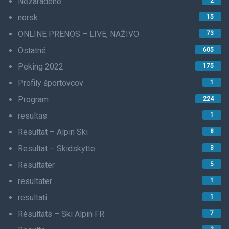
Nezaradené
2
norsk
15
ONLINE PRENOS – LIVE, NAŽIVO
73
Ostatné
605
Peking 2022
175
Profily športovcov
1
Program
224
resultas
1
Resultat – Alpin Ski
8
Resultat – Skidskytte
3
Resultater
5
resultater
1
resultati
1
Résultats – Ski Alpin FR
7