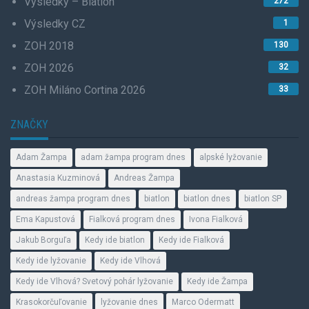
Výsledky – Biatlon
272
Výsledky CZ
1
ZOH 2018
130
ZOH 2026
32
ZOH Miláno Cortina 2026
33
ZNAČKY
Adam Žampa
adam žampa program dnes
alpské lyžovanie
Anastasia Kuzminová
Andreas Žampa
andreas žampa program dnes
biatlon
biatlon dnes
biatlon SP
Ema Kapustová
Fialková program dnes
Ivona Fialková
Jakub Borguľa
Kedy ide biatlon
Kedy ide Fialková
Kedy ide lyžovanie
Kedy ide Vlhová
Kedy ide Vlhová? Svetový pohár lyžovanie
Kedy ide Žampa
Krasokorčuľovanie
lyžovanie dnes
Marco Odermatt