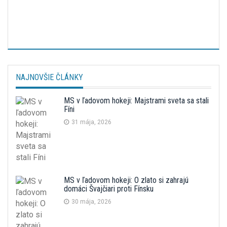
NAJNOVŠIE ČLÁNKY
MS v ľadovom hokeji: Majstrami sveta sa stali
Fíni
31 mája, 2026
MS v ľadovom hokeji: O zlato si zahrajú
domáci Švajčiari proti Fínsku
30 mája, 2026