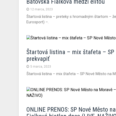
Bátovská Fialková medzi elitou
12 marca, 2023
Štartová listina – preteky s hromadným štartom – že
Eurosport) –.
Štartová listina – mix štafeta – S
prekvapiť
5 marca, 2023
Štartová listina – mix štafeta – SP Nové Město na Mo
ONLINE PRENOS: SP Nové Město na 