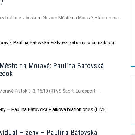
O)
ra v biatlone v českom Novom Měste na Moravě, v ktorom sa
é Město na Moravě: Paulína Bátovská
ledok
Moravě Piatok 3. 3. 16:10 (RTVS Šport, Eurosport) –.
iduál – ženy – Paulína Bátovská