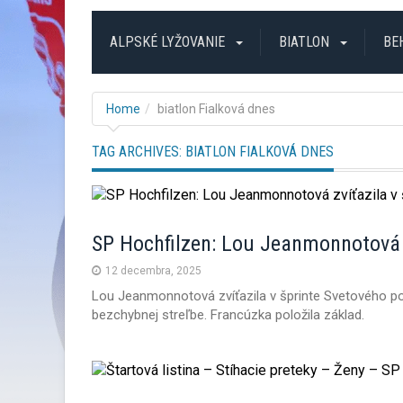
ALPSKÉ LYŽOVANIE
BIATLON
BE
Home
biatlon Fialková dnes
TAG ARCHIVES:
BIATLON FIALKOVÁ DNES
SP Hochfilzen: Lou Jeanmonnotová z
12 decembra, 2025
Lou Jeanmonnotová zvíťazila v šprinte Svetového po
bezchybnej streľbe. Francúzka položila základ.