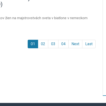
O)
kov žien na majstrovstvách sveta v biatlone v nemeckom
01
02
03
04
Next
Last