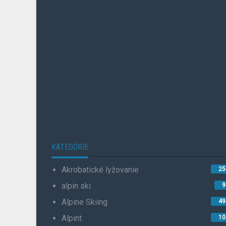
KATEGÓRIE
Akrobatické lyžovanie
25
alpin ski
9
Alpine Skiing
49
Alpint
10