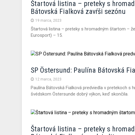
Štartová listina – preteky s hroma
Bátovská Fialková zavŕši sezónu
19 marca, 2023
Štartová listina – preteky s hromadným štartom – ž
Eurosport) – 15.
SP Östersund: Paulína Bátovská Fia
12 marca, 2023
Paulína Bátovská Fialková predviedla v pretekoch s
švédskom Östersunde dobrý výkon, keď skončila.
Štartová listina – preteky s hrom