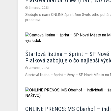
Fialková biatlon dnes (LIVE, NAŽIV
3 marca, 2023
Sledujte s nami ONLINE šprint žien Svetového pohá
predstaví.
Štartová listina – šprint – SP Nov
Fialková zabojuje o čo najlepší výs
3 marca, 2023
Štartová listina – šprint – ženy – SP Nové Město na 
ONLINE PRENOS: MS Oberhof – indiv