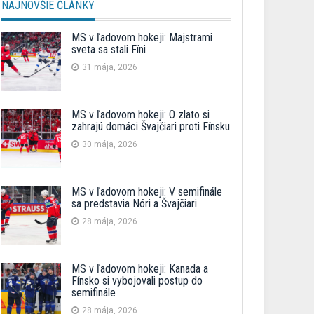
NAJNOVŠIE ČLÁNKY
MS v ľadovom hokeji: Majstrami
sveta sa stali Fíni
31 mája, 2026
MS v ľadovom hokeji: O zlato si
zahrajú domáci Švajčiari proti Fínsku
30 mája, 2026
MS v ľadovom hokeji: V semifinále
sa predstavia Nóri a Švajčiari
28 mája, 2026
MS v ľadovom hokeji: Kanada a
Fínsko si vybojovali postup do
semifinále
28 mája, 2026