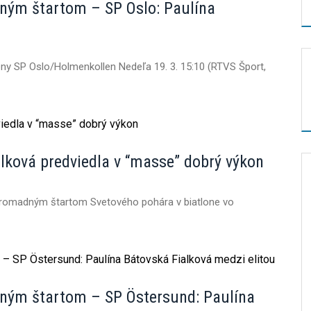
dným štartom – SP Oslo: Paulína
eny SP Oslo/Holmenkollen Nedeľa 19. 3. 15:10 (RTVS Šport,
lková predviedla v “masse” dobrý výkon
 hromadným štartom Svetového pohára v biatlone vo
adným štartom – SP Östersund: Paulína