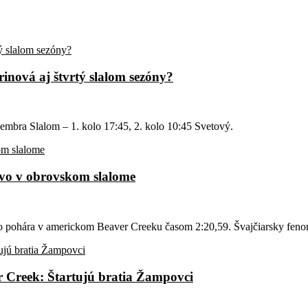
inová aj štvrtý slalom sezóny?
mbra Slalom – 1. kolo 17:45, 2. kolo 10:45 Svetový.
tvo v obrovskom slalome
ho pohára v americkom Beaver Creeku časom 2:20,59. Švajčiarsky fen
er Creek: Štartujú bratia Žampovci