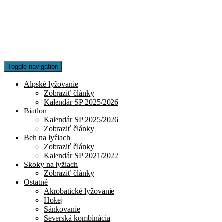
Toggle navigation
Alpské lyžovanie
Zobraziť články
Kalendár SP 2025/2026
Biatlon
Kalendár SP 2025/2026
Zobraziť články
Beh na lyžiach
Zobraziť články
Kalendár SP 2021/2022
Skoky na lyžiach
Zobraziť články
Ostatné
Akrobatické lyžovanie
Hokej
Sánkovanie
Severská kombinácia