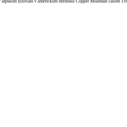
v alpskom lyžovaní v americkom stredisku Copper Mountain časom 1:0