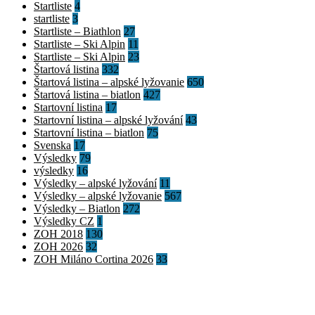
Startliste
4
startliste
3
Startliste – Biathlon
27
Startliste – Ski Alpin
11
Startliste – Ski Alpin
23
Štartová listina
332
Štartová listina – alpské lyžovanie
650
Štartová listina – biatlon
427
Startovní listina
17
Startovní listina – alpské lyžování
43
Startovní listina – biatlon
75
Svenska
17
Výsledky
79
výsledky
16
Výsledky – alpské lyžování
11
Výsledky – alpské lyžovanie
567
Výsledky – Biatlon
272
Výsledky CZ
1
ZOH 2018
130
ZOH 2026
32
ZOH Miláno Cortina 2026
33