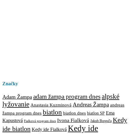
Značky
alpské
adam žampa program dnes
Adam Žampa
lyžovanie
Andreas Žampa
Anastasia Kuzminová
andreas
biatlon
biatlon dnes
Ema
žampa program dnes
biatlon SP
Kedy
Ivona Fialková
Kapustová
Jakub Borguľa
Fialková program dnes
Kedy ide
ide biatlon
Kedy ide Fialková