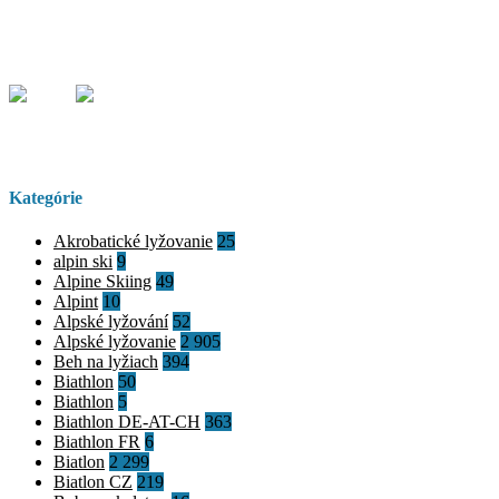
Kategórie
Akrobatické lyžovanie
25
alpin ski
9
Alpine Skiing
49
Alpint
10
Alpské lyžování
52
Alpské lyžovanie
2 905
Beh na lyžiach
394
Biathlon
50
Biathlon
5
Biathlon DE-AT-CH
363
Biathlon FR
6
Biatlon
2 299
Biatlon CZ
219