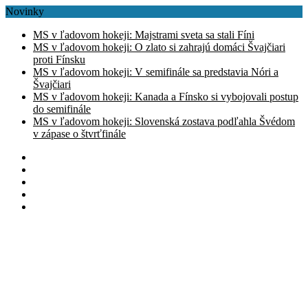
Novinky
MS v ľadovom hokeji: Majstrami sveta sa stali Fíni
MS v ľadovom hokeji: O zlato si zahrajú domáci Švajčiari
proti Fínsku
MS v ľadovom hokeji: V semifinále sa predstavia Nóri a
Švajčiari
MS v ľadovom hokeji: Kanada a Fínsko si vybojovali postup
do semifinále
MS v ľadovom hokeji: Slovenská zostava podľahla Švédom
v zápase o štvrťfinále