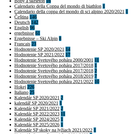
Boby a skeleton
16
Calendario della Coppa del mondo di biathlon
1
Calendario della coppa del mondo di sci alpino 2020/2021
1
Čeština
146
Deutsch
142
English
96
ergebnisse
61
Ergebnisse – Ski Alpin
8
Francais
23
Hodnotenie SP 2020/2021
14
Hodnotenie SP 2021/2022
17
Hodnotenie Svetového pohára 2000/2001
11
Hodnotenie Svetového pohára 2017/2018
1
Hodnotenie Svetového pohára 2017/2018
2
Hodnotenie Svetového pohára 2018/2019
7
Hodnotenie Svetového pohára 2021/2022
10
Hokej
226
Italiano
25
Kalendár SP 2020/2021
2
kalendář SP 2020/2021
1
Kalendár SP 2021/2022
2
Kalendár SP 2022/2023
11
Kalendár SP 2024/2025
1
Kalendár SP 2025/2026
1
Kalendár SP skoky na lyžiach 2021/2022
1