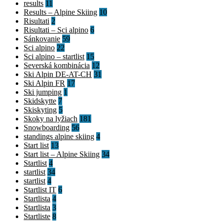
results
11
Results – Alpine Skiing
10
Risultati
2
Risultati – Sci alpino
6
Sánkovanie
59
Sci alpino
22
Sci alpino – startlist
15
Severská kombinácia
12
Ski Alpin DE-AT-CH
31
Ski Alpin FR
17
Ski jumping
1
Skidskytte
7
Skiskyting
5
Skoky na lyžiach
181
Snowboarding
56
standings alpine skiing
4
Start list
13
Start list – Alpine Skiing
34
Startlist
4
startlist
34
startlist
4
Startlist IT
6
Startlista
4
Startlista
3
Startliste
8