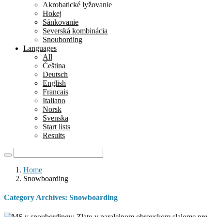
Akrobatické lyžovanie
Hokej
Sánkovanie
Severská kombinácia
Snoubording
Languages
All
Čeština
Deutsch
English
Francais
Italiano
Norsk
Svenska
Start lists
Results
Home
Snowboarding
Category Archives:
Snowboarding