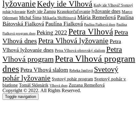
lyžovanie
Kedy ide Vlhová
Kedy ide Vlhová? Svetový
lyžovanie dnes
Kedy ide Žampa
Krasokorčuľovanie
Marco
pohár lyžovanie
Mária Remeňová
Paulína
Michal Šima
Mikaela Shiffrinová
Odermatt
Bátovská Fialková
Paulína Fialková
Paulína
Paulína Fialková dnes
Petra Vlhová
Petra
Peking 2022
Fialková program dnes
Petra Vlhová lyžovanie
Vlhová dnes
Petra
Petra
Vlhová lyžovanie dnes
Petra Vlhová obrovský slalom
Petra Vlhová program
Vlhová program
dnes
Svetový
Petra Vlhová slalom
Rebeka Jančová
pohár lyžovanie
Svetový pohár v
Svetový pohár program
biatlone
Tomáš Sklenárik
Zuzana Remeňová
Vlhová dnes
Copyright © 2022. All Rights Reserved.
Toggle navigation