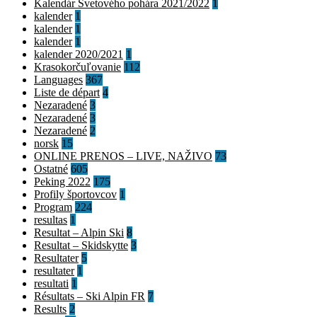
Kalendár Svetového pohára 2021/2022
1
kalender
1
kalender
1
kalender
1
kalender 2020/2021
1
Krasokorčuľovanie
112
Languages
367
Liste de départ
4
Nezaradené
3
Nezaradené
3
Nezaradené
2
norsk
15
ONLINE PRENOS – LIVE, NAŽIVO
73
Ostatné
605
Peking 2022
175
Profily športovcov
1
Program
224
resultas
1
Resultat – Alpin Ski
8
Resultat – Skidskytte
3
Resultater
5
resultater
1
resultati
1
Résultats – Ski Alpin FR
7
Results
2