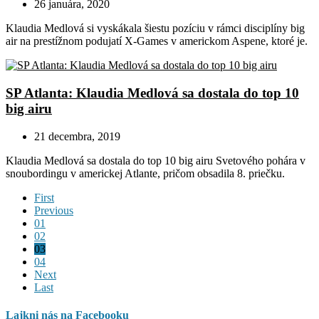
26 januára, 2020
Klaudia Medlová si vyskákala šiestu pozíciu v rámci disciplíny big
air na prestížnom podujatí X-Games v americkom Aspene, ktoré je.
SP Atlanta: Klaudia Medlová sa dostala do top 10
big airu
21 decembra, 2019
Klaudia Medlová sa dostala do top 10 big airu Svetového pohára v
snoubordingu v americkej Atlante, pričom obsadila 8. priečku.
First
Previous
01
02
03
04
Next
Last
Lajkni nás na Facebooku