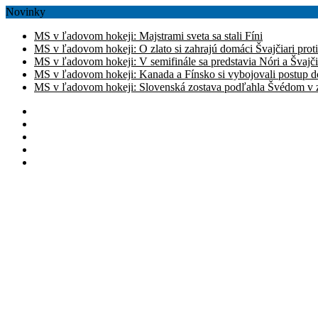
Novinky
MS v ľadovom hokeji: Majstrami sveta sa stali Fíni
MS v ľadovom hokeji: O zlato si zahrajú domáci Švajčiari prot
MS v ľadovom hokeji: V semifinále sa predstavia Nóri a Švajči
MS v ľadovom hokeji: Kanada a Fínsko si vybojovali postup d
MS v ľadovom hokeji: Slovenská zostava podľahla Švédom v zá