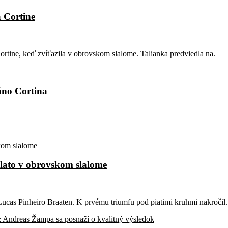
 Cortine
rtine, keď zvíťazila v obrovskom slalome. Talianka predviedla na.
áno Cortina
zlato v obrovskom slalome
Lucas Pinheiro Braaten. K prvému triumfu pod piatimi kruhmi nakročil.