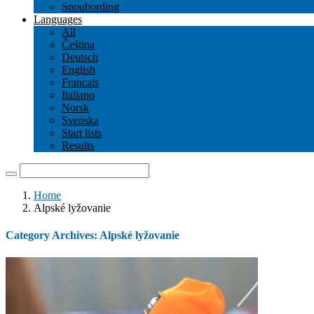
Snoubording
Languages
All
Čeština
Deutsch
English
Francais
Italiano
Norsk
Svenska
Start lists
Results
Home
Alpské lyžovanie
Category Archives:
Alpské lyžovanie