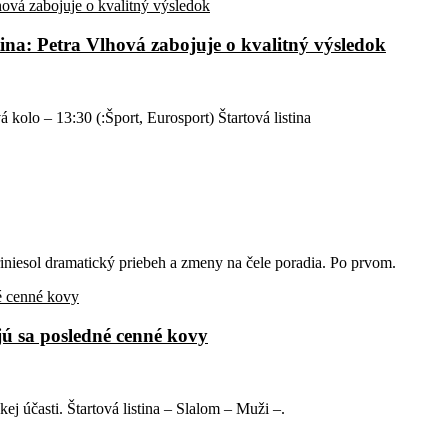
ina: Petra Vlhová zabojuje o kvalitný výsledok
 kolo – 13:30 (:Šport, Eurosport) Štartová listina
niesol dramatický priebeh a zmeny na čele poradia. Po prvom.
jú sa posledné cenné kovy
ej účasti. Štartová listina – Slalom – Muži –.