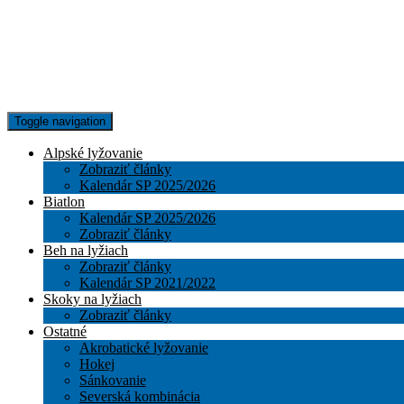
Toggle navigation
Alpské lyžovanie
Zobraziť články
Kalendár SP 2025/2026
Biatlon
Kalendár SP 2025/2026
Zobraziť články
Beh na lyžiach
Zobraziť články
Kalendár SP 2021/2022
Skoky na lyžiach
Zobraziť články
Ostatné
Akrobatické lyžovanie
Hokej
Sánkovanie
Severská kombinácia