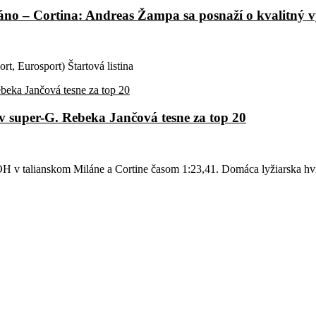
áno – Cortina: Andreas Žampa sa posnaží o kvalitný 
t, Eurosport) Štartová listina
v super-G. Rebeka Jančová tesne za top 20
OH v talianskom Miláne a Cortine časom 1:23,41. Domáca lyžiarska hv