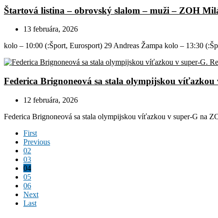
Štartová listina – obrovský slalom – muži – ZOH Mil
13 februára, 2026
kolo – 10:00 (:Šport, Eurosport) 29 Andreas Žampa kolo – 13:30 (:Špor
Federica Brignoneová sa stala olympijskou víťazkou 
12 februára, 2026
Federica Brignoneová sa stala olympijskou víťazkou v super-G na Z
First
Previous
02
03
04
05
06
Next
Last