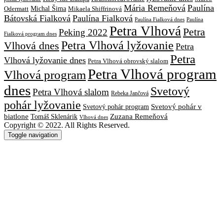
Mária Remeňová
Paulína
Michal Šima
Mikaela Shiffrinová
Odermatt
Bátovská Fialková
Paulína Fialková
Paulína
Paulína Fialková dnes
Petra Vlhová
Petra
Peking 2022
Fialková program dnes
Petra Vlhová lyžovanie
Vlhová dnes
Petra
Petra
Vlhová lyžovanie dnes
Petra Vlhová obrovský slalom
Petra Vlhová program
Vlhová program
dnes
Svetový
Petra Vlhová slalom
Rebeka Jančová
pohár lyžovanie
Svetový pohár v
Svetový pohár program
biatlone
Tomáš Sklenárik
Zuzana Remeňová
Vlhová dnes
Copyright © 2022. All Rights Reserved.
Toggle navigation