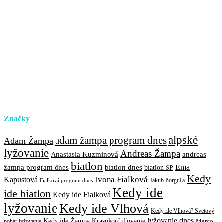
Značky
alpské
adam žampa program dnes
Adam Žampa
lyžovanie
Andreas Žampa
Anastasia Kuzminová
andreas
biatlon
biatlon dnes
Ema
žampa program dnes
biatlon SP
Kedy
Ivona Fialková
Kapustová
Jakub Borguľa
Fialková program dnes
Kedy ide
ide biatlon
Kedy ide Fialková
lyžovanie
Kedy ide Vlhová
Kedy ide Vlhová? Svetový
lyžovanie dnes
Kedy ide Žampa
Krasokorčuľovanie
Marco
pohár lyžovanie