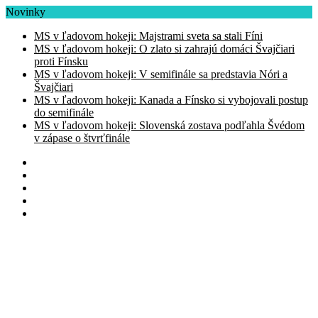
Novinky
MS v ľadovom hokeji: Majstrami sveta sa stali Fíni
MS v ľadovom hokeji: O zlato si zahrajú domáci Švajčiari
proti Fínsku
MS v ľadovom hokeji: V semifinále sa predstavia Nóri a
Švajčiari
MS v ľadovom hokeji: Kanada a Fínsko si vybojovali postup
do semifinále
MS v ľadovom hokeji: Slovenská zostava podľahla Švédom
v zápase o štvrťfinále