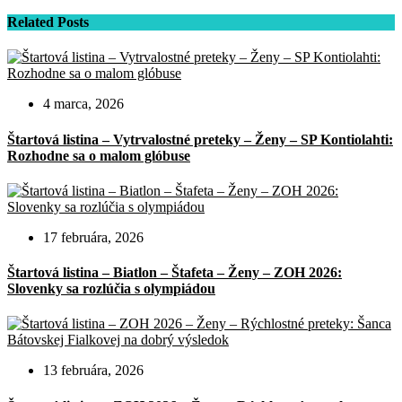
Related Posts
4 marca, 2026
Štartová listina – Vytrvalostné preteky – Ženy – SP Kontiolahti:
Rozhodne sa o malom glóbuse
17 februára, 2026
Štartová listina – Biatlon – Štafeta – Ženy – ZOH 2026:
Slovenky sa rozlúčia s olympiádou
13 februára, 2026