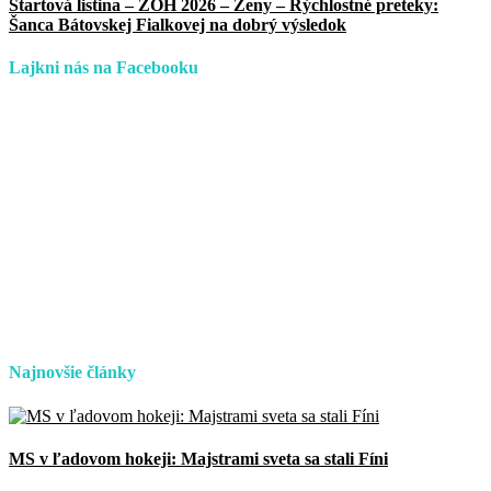
Štartová listina – ZOH 2026 – Ženy – Rýchlostné preteky:
Šanca Bátovskej Fialkovej na dobrý výsledok
Lajkni nás na Facebooku
Najnovšie články
MS v ľadovom hokeji: Majstrami sveta sa stali Fíni