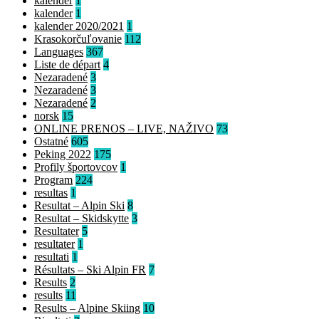
kalender
1
kalender
1
kalender 2020/2021
1
Krasokorčuľovanie
112
Languages
367
Liste de départ
4
Nezaradené
3
Nezaradené
3
Nezaradené
2
norsk
15
ONLINE PRENOS – LIVE, NAŽIVO
73
Ostatné
605
Peking 2022
175
Profily športovcov
1
Program
224
resultas
1
Resultat – Alpin Ski
8
Resultat – Skidskytte
3
Resultater
5
resultater
1
resultati
1
Résultats – Ski Alpin FR
7
Results
2
results
11
Results – Alpine Skiing
10