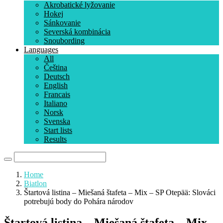
Akrobatické lyžovanie
Hokej
Sánkovanie
Severská kombinácia
Snoubording
Languages
All
Čeština
Deutsch
English
Francais
Italiano
Norsk
Svenska
Start lists
Results
Home
Biatlon
Štartová listina – Miešaná štafeta – Mix – SP Otepää: Slováci
potrebujú body do Pohára národov
Štartová listina – Miešaná štafeta – Mix –