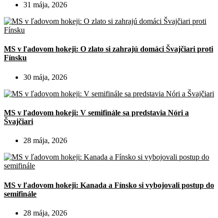
31 mája, 2026
MS v ľadovom hokeji: O zlato si zahrajú domáci Švajčiari proti
Fínsku
30 mája, 2026
MS v ľadovom hokeji: V semifinále sa predstavia Nóri a
Švajčiari
28 mája, 2026
MS v ľadovom hokeji: Kanada a Fínsko si vybojovali postup do
semifinále
28 mája, 2026