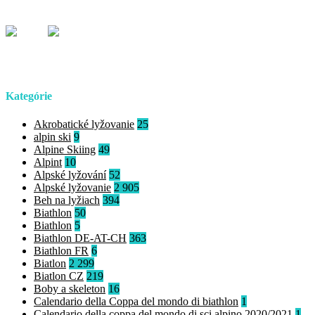
Kategórie
Akrobatické lyžovanie
25
alpin ski
9
Alpine Skiing
49
Alpint
10
Alpské lyžování
52
Alpské lyžovanie
2 905
Beh na lyžiach
394
Biathlon
50
Biathlon
5
Biathlon DE-AT-CH
363
Biathlon FR
6
Biatlon
2 299
Biatlon CZ
219
Boby a skeleton
16
Calendario della Coppa del mondo di biathlon
1
Calendario della coppa del mondo di sci alpino 2020/2021
1