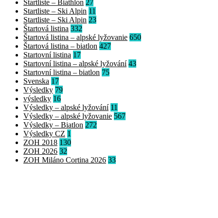
Startliste – Biathlon
27
Startliste – Ski Alpin
11
Startliste – Ski Alpin
23
Štartová listina
332
Štartová listina – alpské lyžovanie
650
Štartová listina – biatlon
427
Startovní listina
17
Startovní listina – alpské lyžování
43
Startovní listina – biatlon
75
Svenska
17
Výsledky
79
výsledky
16
Výsledky – alpské lyžování
11
Výsledky – alpské lyžovanie
567
Výsledky – Biatlon
272
Výsledky CZ
1
ZOH 2018
130
ZOH 2026
32
ZOH Miláno Cortina 2026
33