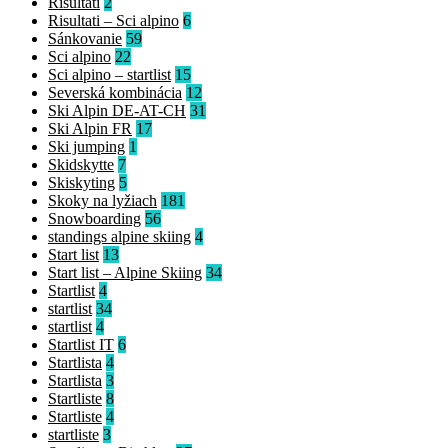
Risultati
2
Risultati – Sci alpino
6
Sánkovanie
59
Sci alpino
22
Sci alpino – startlist
15
Severská kombinácia
12
Ski Alpin DE-AT-CH
31
Ski Alpin FR
17
Ski jumping
1
Skidskytte
7
Skiskyting
5
Skoky na lyžiach
181
Snowboarding
56
standings alpine skiing
4
Start list
13
Start list – Alpine Skiing
34
Startlist
4
startlist
34
startlist
4
Startlist IT
6
Startlista
4
Startlista
3
Startliste
8
Startliste
4
startliste
3